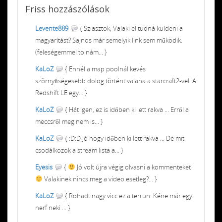
Friss
hozzászólások
Levente889
{ Sziasztok, Valaki el tudná küldeni a
magyarítást? Sajnos már semelyik link sem működik.
(feleségemmel tolnám... }
KaLoZ
{ Ennél a map poolnál kevés
szörnyűségesebb dolog történt valaha a starcraft2-vel. A
Redshift LE egy... }
KaLoZ
{ Hát igen, ez is időben ki lett rakva ... Erről a
meccsről meg nem is... }
KaLoZ
{ :D:D Jó hogy időben ki lett rakva ... De mit
csodálkozok a stream lista a... }
Eyesis
{
Jó volt újra végig olvasni a kommenteket
Valakinek nincs meg a video esetleg?... }
KaLoZ
{ Rohadt nagy vicc ez a terrun. Kéne már egy
nerf neki ... }