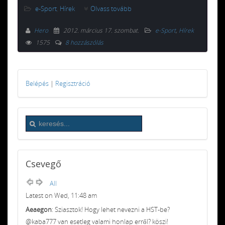
e-Sport
,
Hírek
Olvass tovább
Hero
2012. március 17. szombat
.
e-Sport
,
Hírek
1575
8 hozzászólás
Belépés
|
Regisztráció
Csevegő
All
Latest on Wed, 11:48 am
Aeaegon
: Sziasztok! Hogy lehet nevezni a HST-be?
@kaba777 van esetleg valami honlap erről? köszi!