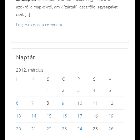
azokról a map-okról, amik "zártak", azaz földi egységeket
csak [...]
Log in to post a comment.
Naptár
2012. március
H
K
S
C
P
S
V
1
2
3
4
5
6
7
8
9
10
11
12
13
14
15
16
17
18
19
20
21
22
23
24
25
26