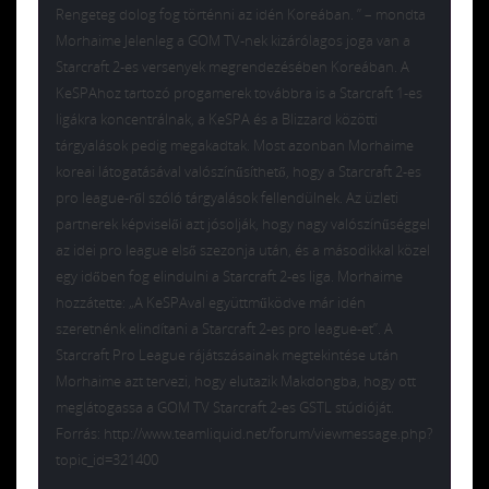
Rengeteg dolog fog történni az idén Koreában. ” – mondta
Morhaime Jelenleg a GOM TV-nek kizárólagos joga van a
Starcraft 2-es versenyek megrendezésében Koreában. A
KeSPAhoz tartozó progamerek továbbra is a Starcraft 1-es
ligákra koncentrálnak, a KeSPA és a Blizzard közötti
tárgyalások pedig megakadtak. Most azonban Morhaime
koreai látogatásával valószínűsíthető, hogy a Starcraft 2-es
pro league-ről szóló tárgyalások fellendülnek. Az üzleti
partnerek képviselői azt jósolják, hogy nagy valószínűséggel
az idei pro league első szezonja után, és a másodikkal közel
egy időben fog elindulni a Starcraft 2-es liga. Morhaime
hozzátette: „A KeSPAval együttműködve már idén
szeretnénk elindítani a Starcraft 2-es pro league-et”. A
Starcraft Pro League rájátszásainak megtekintése után
Morhaime azt tervezi, hogy elutazik Makdongba, hogy ott
meglátogassa a GOM TV Starcraft 2-es GSTL stúdióját.
Forrás: http://www.teamliquid.net/forum/viewmessage.php?
topic_id=321400