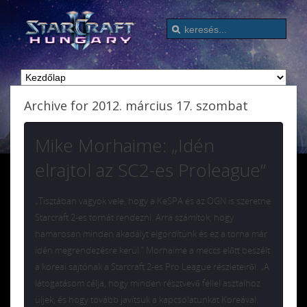
Archive for 2012. március 17. szombat
Mike Morhaime: „Idén
elrajtol az SC2-es Proleague”
„Tisztában vagyok vele, hogy a KeSPA és az OGN is szeretne
Starcraft 2-es tornát rendezni. Arra számítok, hogy
hamarosan minden akadályt elgördítünk és ez a torna már
idén megrendezésre kerül.” Morhaime a meccs előtt beszélt
a koreai sajtónak a Starcraft 2-es Pro League részleteiről. „A
látogatásom célja, hogy minden résztvevő féllel asztalhoz
üljek, és hogy tovább javítsuk a kapcsolatunkat Koreával.