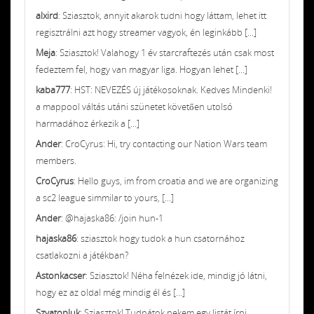
alxird
: Sziasztok, annyit akarok tudni hogy láttam, lehet itt
regisztrálni azt hogy streamer vagyok, én leginkább [...]
Meja
: Sziasztok! Valahogy 1 év starcraftezés után csak most
fedeztem fel, hogy van magyar liga. Hogyan lehet [...]
kaba777
: HST: NEVEZÉS új játékosoknak. Kedves Mindenki!
a mappool váltás utáni szünetet követően utolsó
harmadához érkezik a [...]
Ander
: CroCyrus: Hi, try contacting our Nation Wars team
members.
CroCyrus
: Hello guys, im from croatia and we are organizing
a sc2 league simmilar to yours, [...]
Ander
: @hajaska86: /join hun-1
hajaska86
: sziasztok hogy tudok a hun csatornához
csatlakozni a játékban?
Astonkacser
: Sziasztok! Néha felnézek ide, mindig jó látni,
hogy ez az oldal még mindig él és [...]
Szvatopluk
: Sziasztok! Tudnátok nekem egy listát írni