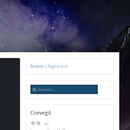
Belépés
|
Regisztráció
Csevegő
All