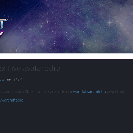
x Live avatarodra
rek
1316
t szerezhettek Xbox Live-os avatarodnak a
worldofwarcraft.hu
jóvoltából.
u/warcraftpolo