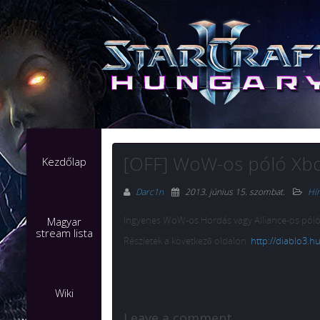
[OFF] WoW-os póló Xbo
Kezdőlap
Darc1n
2013. június 15. szombat
.
Hí
Ingyenes WoW-os Hordás vagy Alliance-os póló
Magyar
stream lista
Részletek a következő oldalon:
http://diablo3.h
Wiki
Leave a comment