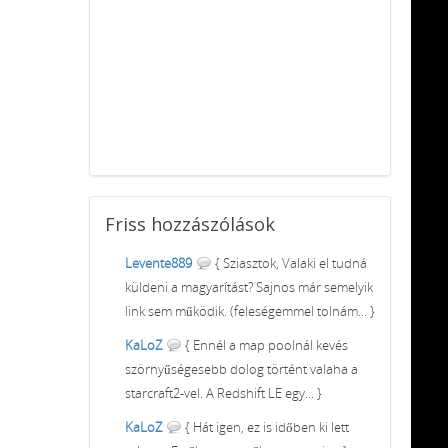
Friss
hozzászólások
Levente889
{ Sziasztok, Valaki el tudná
küldeni a magyarítást? Sajnos már semelyik
link sem működik. (feleségemmel tolnám... }
KaLoZ
{ Ennél a map poolnál kevés
szörnyűségesebb dolog történt valaha a
starcraft2-vel. A Redshift LE egy... }
KaLoZ
{ Hát igen, ez is időben ki lett