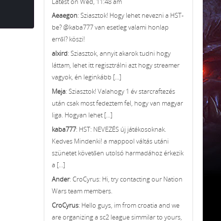
Latest on Wed, 11:48 am
Aeaegon
: Sziasztok! Hogy lehet nevezni a HST-
be? @kaba777 van esetleg valami honlap
erről? köszi!
alxird
: Sziasztok, annyit akarok tudni hogy
láttam, lehet itt regisztrálni azt hogy streamer
vagyok, én leginkább [...]
Meja
: Sziasztok! Valahogy 1 év starcraftezés
után csak most fedeztem fel, hogy van magyar
liga. Hogyan lehet [...]
kaba777
: HST: NEVEZÉS új játékosoknak.
Kedves Mindenki! a mappool váltás utáni
szünetet követően utolsó harmadához érkezik
a [...]
Ander
: CroCyrus: Hi, try contacting our Nation
Wars team members.
CroCyrus
: Hello guys, im from croatia and we
are organizing a sc2 league simmilar to yours,