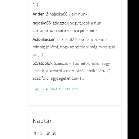
[...]
Ander
: @hajaska86: /join hun-1
hajaska86
: sziasztok hogy tudok a hun
csatornához csatlakozni a játékban?
Astonkacser
: Sziasztok! Néha felnézek ide,
mindig jó látni, hogy ez az oldal még mindig él
és [...]
Szvatopluk
: Sziasztok! Tudnátok nekem egy
listát írni azokról a map-okról, amik "zártak",
azaz földi egységeket csak [...]
Log in to post a comment.
Naptár
2013. június