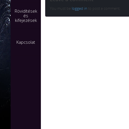
You must be
logged in
to post a comment.
Rövidítések
és
kifejezések
Kapcsolat