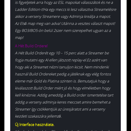
is figyeljetek arra hogy az ESL mapokat válasszátok és ne a
Ladder Edition-t!Ha egy meccs ki lesz választva Streamelésre
akkor a verseny Streamere vagy Adminja kreálja a mapot.
Az Első map meg van adva! Utánna a vesztes választ mapot!
Egy BO3/BO5-ön belül 2szer nem szerepelhet ugyan az a
map!
A Hét Build Ordere!
A Hét Build Orderét egy 10 – 15 perc alatt a Streamer be
fogja mutatni egy AI ellen játszott replay-el.Ez azért van
hogy aki a Streamet nézni tanuljon kicsit. Nem mindenki
használ Build Ordereket pedig a játéknak egy elég fontos
eleme már Gold és Platina szinten is. Bemutatjuk hogy a
kiválaszott Build Order miért jó és hogy elméletben hogy
kell kinéznie. Addig ameddig a Build order ismertetése tart
addig a verseny adminja keres meccset amire bemehet a
Streamer így csökkentjük az üresjáratot ami a verseny
kezdeti szakaszára jellemző.
Új Interface használata.