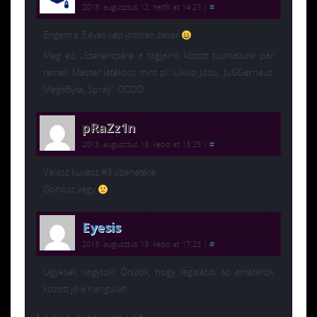
2013. augusztus 12. hétfő at 14:27
|
#
Engem a 3 éves kép jobban zavar
Meg ez: „Szerencsére a tagjaink között tudhatunk pár
remek Master játékost mint pl: Likvid Józsi, JuGGernaut,
MegaByte, Spray” :DDDD
pRaZz1n
2013. augusztus 13. kedd at 13:25
|
#
Válasz kuvasz #3 üzenetére:
Gonosz vagy
Eyesis
2013. augusztus 13. kedd at 17:23
|
#
Ügyesek vagytok! Örülök, hogy legalább az amatőrök
között jó a hangulat!