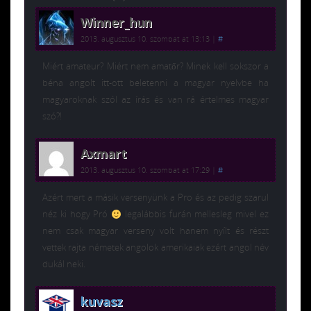
Winner_hun
2013. augusztus 10. szombat at 13:13
|
#
Miért amateur? Miért nem amatőr? Minek kell sokszor a
béna angolt itt-ott beletenni a magyar nyelvbe ha
magyaroknak szól az írás és van rá értelmes magyar
szó?!
Axmart
2013. augusztus 10. szombat at 17:29
|
#
Azért mert a másik versenyünk a Pro és az pedig szarul
néz ki hogy Pró
legalábbis furán mellesleg mivel ez
nem csak magyar verseny volt hanem nyílt és részt
vettek rajta németek angolok amerikaiak ezért angol név
dukál neki.
kuvasz