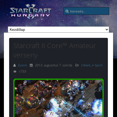
Starcraft II Core™ Amateur
verseny
Eyesis
2013. augusztus 7. szerda
.
Cikkek
,
e-Sport
1733