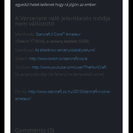
egyedül hetek kellenek hogy rá jöjjön az ember.
A Versenyre való jelentkezés módja
nem változott!
Jelentkezés:
Starcraft II Core™ Amateur
(
Chek in 17:30-tól, a verseny kezdete 18:00!
)
Szabályzat:
Az általános versenyszabályzatunk!
Stream:
http://www.twitch.tv/starcraftiicore
Youtube:
http://www.youtube.com/user/TheHunCraft
(A verseny döntője ide felkerül ha lemaradtál volna!)
Forrás:
http://www.starcraft.co.hu/2013/starcraft-ii-core-
amateur/
Comments (5)