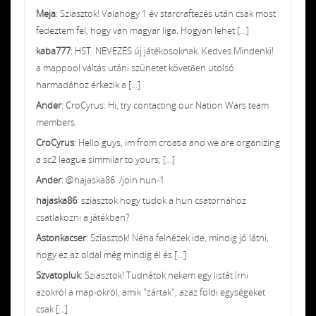
Meja
: Sziasztok! Valahogy 1 év starcraftezés után csak most
fedeztem fel, hogy van magyar liga. Hogyan lehet [...]
kaba777
: HST: NEVEZÉS új játékosoknak. Kedves Mindenki!
a mappool váltás utáni szünetet követően utolsó
harmadához érkezik a [...]
Ander
: CroCyrus: Hi, try contacting our Nation Wars team
members.
CroCyrus
: Hello guys, im from croatia and we are organizing
a sc2 league simmilar to yours, [...]
Ander
: @hajaska86: /join hun-1
hajaska86
: sziasztok hogy tudok a hun csatornához
csatlakozni a játékban?
Astonkacser
: Sziasztok! Néha felnézek ide, mindig jó látni,
hogy ez az oldal még mindig él és [...]
Szvatopluk
: Sziasztok! Tudnátok nekem egy listát írni
azokról a map-okról, amik "zártak", azaz földi egységeket
csak [...]