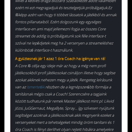
Mivel a kedves drága Blizzard Szabadkezet adott valamiben
ezért mi ezt megragadjuk és tesztelgetjük próbálgatjuk.Ez
főképp azért van hogy ti többet lássatok a játékból és annak
fontos pillanataiból. Ezért dolgozunk egy egységes
interface-en ami majd jellemezni fogja az összes Core
streamet de addig is próbálgatunk sok féle interface-t
szóval ne lepődjetek meg ha 2 versenyen a streameléshez
különböző interface-t használunk.
A győztesnek jár 1 azaz 1 óra Coach ha igénye van rá!
A Core fő célja egy ideje már az hogy a még nem profi
játékosokból profi játékosokat csináljon illetve hogy segítse
azokat akiknek nehezen megy a játék. Rengeteg leírásunk
van az
Ismertetők
részben de a legnépszerűbb formája a
tanításnak mégis csak a Coach! Szerencsére a tagjaink
között tudhatunk pár remek Master játékost mint pl: Likvid
Józsi, JuGGernaut, MegaByte, Spray… így szívesen nyújtunk
segítséget azoknak a játékosoknak akik megnyerik ezeket a
versenyeket mert a tehetségeket mindig öröm tanítani és 1
óra Coach is fényt deríthet olyan rejtett hibákra amelyekre