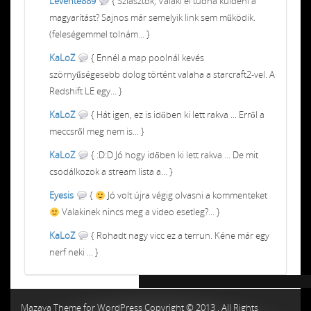
Levente889
{ Sziasztok, Valaki el tudná küldeni a
magyarítást? Sajnos már semelyik link sem működik.
(feleségemmel tolnám... }
KaLoZ
{ Ennél a map poolnál kevés
szörnyűségesebb dolog történt valaha a starcraft2-vel. A
Redshift LE egy... }
KaLoZ
{ Hát igen, ez is időben ki lett rakva ... Erről a
meccsről meg nem is... }
KaLoZ
{ :D:D Jó hogy időben ki lett rakva ... De mit
csodálkozok a stream lista a... }
Eyesis
{
Jó volt újra végig olvasni a kommenteket
Valakinek nincs meg a video esetleg?... }
KaLoZ
{ Rohadt nagy vicc ez a terrun. Kéne már egy
nerf neki ... }
Chiptuning MMC Autochip
Chiptunin
Mazaya Theme for WordPress Copyright © 2013 , All Rights