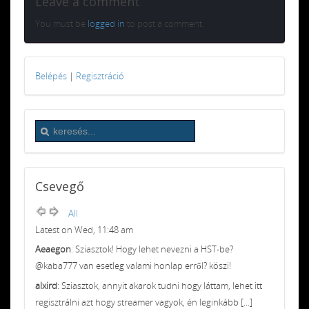
Leave a comment
You must be
logged in
to post a comment.
Belépés
|
Regisztráció
Csevegő
All
Latest on Wed, 11:48 am
Aeaegon
: Sziasztok! Hogy lehet nevezni a HST-be?
@kaba777 van esetleg valami honlap erről? köszi!
alxird
: Sziasztok, annyit akarok tudni hogy láttam, lehet itt
regisztrálni azt hogy streamer vagyok, én leginkább [...]