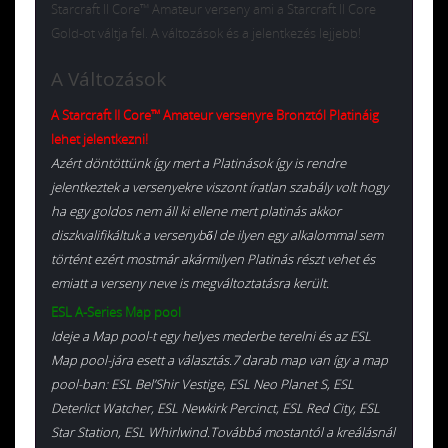
Starcraft II Core™ Amateur verseny ami a Starcraft II Core
Gold-ot váltja fel. A változások és a jelentkezés lejjebb!
A Változások
A Starcraft II Core™ Amateur versenyre Bronztól Platináig
lehet jelentkezni!
Azért döntöttünk így mert a Platinások így is rendre
jelentkeztek a versenyekre viszont íratlan szabály volt hogy
ha egy goldos nem áll ki ellene mert platinás akkor
diszkvalifikáltuk a versenyből de ilyen egy alkalommal sem
történt ezért mostmár akármilyen Platinás részt vehet és
emiatt a verseny neve is megváltoztatásra került.
ESL A-Series Map pool
Ideje a Map pool-t egy helyes mederbe terelni és az ESL
Map pool-jára esett a választás.7 darab map van így a map
pool-ban: ESL Bel’Shir Vestige, ESL Neo Planet S, ESL
Deterlict Watcher, ESL Newkirk Percinct, ESL Red City, ESL
Star Station, ESL Whirlwind.Továbbá mostantól a kreálásnál