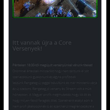
Itt vannak újra a Core
Versenyek!
Pénteken 18:00-tól megújult versenyünkel várunk titeket!
Örömmel értesítek mindenkit hogy nem tűntünk el sőt
szerveződünk gyakorlunk és egyre profibbak
leszünk.Rengeteg új taggal bővültünk és már mindenki várja
az új szezont. Rengeteg jó verseny és Stream volt a múlt
hónapban. A Magyar profik megmutatták hogy kik ők és
hogy milyen fából faragták őket. Szeretnénk esélyt adni a
nem profi játékosoknak is és ezért kerül megrendezésre a