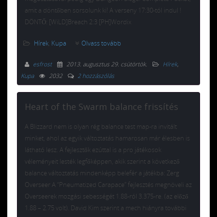
amit a döntőben sorsolunk ki! A verseny 17:30-tól indul !
DÖNTŐ: [WiLD]Breach 2:3 [PH]Wordix
Hírek
,
Kupa
Olvass tovább
esfrost
2013. augusztus 29. csütörtök
.
Hírek
,
Kupa
2032
2 hozzászólás
Heart of the Swarm balance frissítés
A Blizzard nem is olyan rég balance test map-ra invitált
minket, ahol az egyik változtatás hamarosan már élesben is
látható lesz. A fejlesztők ezúttal is a pro játékosok
véleményeit lesték legfőképpen, akik szerint a következő
balance változtatás mindenképp belefér a játékba: Zerg
Overseer A “Pneumatized Carapace” fejlesztés megnöveli az
Overseerek mozgási sebességét 1.88-ról 3.375-re. (az előző
1.88 – 2.75 volt). David Kim szerint a mech hiányra további