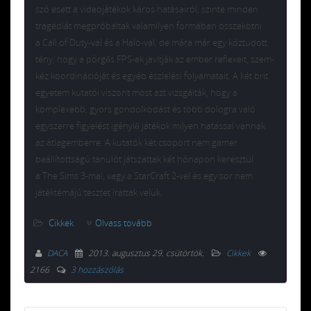
szó esett a videojátékok káros hatásairól, szinte minden
tragédiát megpróbáltak valamilyen formában összekötni
a Call of Duty-val és a Halo-val, de mára már egy köztudott
tény, hogy a pörgős FPS-ek javítják az ember reflexeit, szem-
kéz koordinációját és egyéb észlelési folyamatait. A két brit
egyetem kutatói viszont most azt vizsgálták, hogy a
komplexebb, gyors gondolkodást és több dologra való
egyszerre figyelést igénylő játékok milyen hatással vannak
az átlagemberre. A kutatók két csoport nem gamer
beállítottságú tanulót játszattak két hónapon keresztül
a The Sims 3-mal, vagy a StarCraft 2-vel és egy sor nem
játéktémájú tesztet írattak velük.
Cikkek
Olvass tovább
DACA
2013. augusztus 29. csütörtök
.
Cikkek
2166
3 hozzászólás