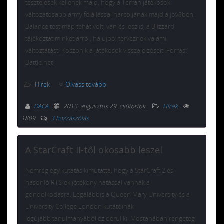
tesztelések kellenek majd, hogy a Terran játékosok
változatosabb army felállással harcoljanak majd a jövőben.
Balance test map tehát volt, van és lesz is, a Blizzard
tájékoztat minket arról, ha újból terveznek valami
változtatást. Köszönik a játékosok visszajelzéseit. Forrás:
Battle.net
Hírek
Olvass tovább
DACA
2013. augusztus 29. csütörtök
.
Hírek
1809
3 hozzászólás
A StarCraft II-től okosabb leszel
Nemrég egy kutatás kimutatta, hogy a StarCraft 2 és
hasonló RTS-ek jótékony hatással vannak a
gondolkodásra. Legalábbis a Queen Mary University és a
University College London kutatóinak
legújabb tanulmányából ez derül ki. Mostanában rengeteg