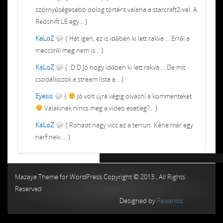
szörnyűségesebb dolog történt valaha a starcraft2-vel. A
Redshift LE egy... }
KaLoZ
{ Hát igen, ez is időben ki lett rakva ... Erről a
meccsről meg nem is... }
KaLoZ
{ :D:D Jó hogy időben ki lett rakva ... De mit
csodálkozok a stream lista a... }
Eyesis
{
Jó volt újra végig olvasni a kommenteket
Valakinek nincs meg a video esetleg?... }
KaLoZ
{ Rohadt nagy vicc ez a terrun. Kéne már egy
nerf neki ... }
Chiptuning MMC Autochip
Chiptunin
Mazaya Theme for WordPress Copyright © 2013 , All Rights
Reserved
Designed by
Fawaniss