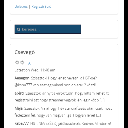
Belépés
|
Regisztráció
Csevegő
All
Latest on Wed, 11:48 am
Aeaegon
: Sziasztok! Hogy lehet nevezni a HST-be?
@kaba777 van esetleg valami honlap erről? köszi!
alxird
: Sziasztok, annyit akarok tudni hogy láttam, lehet itt
regisztrálni azt hogy streamer vagyok, én leginkább [...]
Meja
: Sziasztok! Valahogy 1 év starcraftezés után csak most
fedeztem fel, hogy van magyar liga. Hogyan lehet [...]
kaba777
: HST: NEVEZÉS új játékosoknak. Kedves Mindenki!