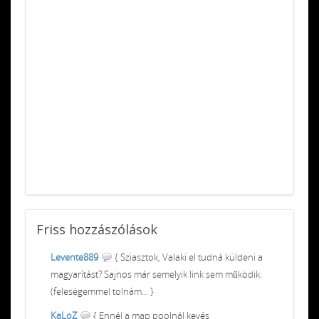
Friss
hozzászólások
Levente889
{ Sziasztok, Valaki el tudná küldeni a
magyarítást? Sajnos már semelyik link sem működik.
(feleségemmel tolnám... }
KaLoZ
{ Ennél a map poolnál kevés