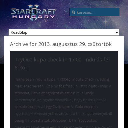
Archive for 2013. augusztus 29. csütörtök
TryOut kupa check in 17:00, indulás fél
6-kor!
Hamarosan indul a kupa, 17:00-tól indul a check in, addig
még lehet nevezni! Ez a hír fog frissülni, itt találjátok majd a
streamet, illetve az ágrajzot és ezt a hírt kell majd
kommentelni az ingame nevetekkel, hogy bekerüljetek a
sorsolásba, amivel egy Civilization V: Gold edition-t
nyerhettek! A versenyről további infó ITT, a nyereményekről
pedig ITT olvashattok bővebben. E hír facebookos
megosztásával pedig egy Dungeon Siege: Complete Packot,