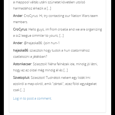
a mappool váltás utáni szünetet követően utolsó
harmadához érkezik a [...]
Ander
: CroCyrus: Hi, try contacting our Nation Wars team
members.
CroCyrus
: Hello guys, im from croatia and we are organizing
a sc2 league simmilar to yours, [...]
Ander
: @hajaska86: /join hun-1
hajaska86
: sziasztok hogy tudok a hun csatornához
csatlakozni a játékban?
Astonkacser
: Sziasztok! Néha felnézek ide, mindig jó látni,
hogy ez az oldal még mindig él és [...]
Szvatopluk
: Sziasztok! Tudnátok nekem egy listát írni
azokról a map-okról, amik "zártak", azaz földi egységeket
csak [...]
Log in to post a comment.