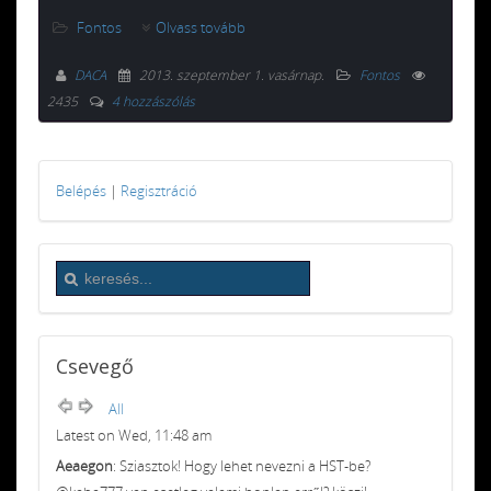
Fontos
Olvass tovább
DACA
2013. szeptember 1. vasárnap
.
Fontos
2435
4 hozzászólás
Belépés
|
Regisztráció
Csevegő
All
Latest on Wed, 11:48 am
Aeaegon
: Sziasztok! Hogy lehet nevezni a HST-be?