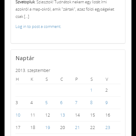
Szvatopluk
: Sziasztok! Tudnátok nekem egy listát írni
azokról a map-okról, amik "zártak", azaz földi egységeket
csak [...]
Log in to post a comment.
Naptár
2013. szeptember
H
K
S
C
P
S
V
1
2
3
4
5
6
7
8
9
10
11
12
13
14
15
16
17
18
19
20
21
22
23