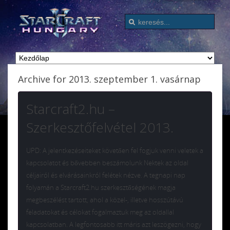
Archive for 2013. szeptember 1. vasárnap
Starcraft2.hu –
Szerkesztőfelvétel 2013.
UPD: A jelentkezéseiteket követően fel fogjuk venni veletek a
kapcsolatot és bővebben beszámolunk Nektek az oldal
céljairól és elvárásainkról felétek nézve. A tegnapi nap
folyamán a Starcraft2.hu szerkesztőségének magja
megbeszélést tartott, ahol a közel-, illetve hosszútávú
feladatokat és célokat fogalmaztuk meg az oldallal
kapcsolatban. A legfontosabb itt máris azt leszögezni, hogy