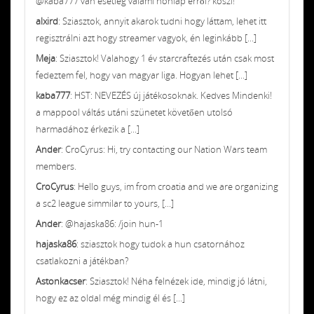
@kaba777 van esetleg valami honlap erről? köszi!
alxird
: Sziasztok, annyit akarok tudni hogy láttam, lehet itt
regisztrálni azt hogy streamer vagyok, én leginkább [...]
Meja
: Sziasztok! Valahogy 1 év starcraftezés után csak most
fedeztem fel, hogy van magyar liga. Hogyan lehet [...]
kaba777
: HST: NEVEZÉS új játékosoknak. Kedves Mindenki!
a mappool váltás utáni szünetet követően utolsó
harmadához érkezik a [...]
Ander
: CroCyrus: Hi, try contacting our Nation Wars team
members.
CroCyrus
: Hello guys, im from croatia and we are organizing
a sc2 league simmilar to yours, [...]
Ander
: @hajaska86: /join hun-1
hajaska86
: sziasztok hogy tudok a hun csatornához
csatlakozni a játékban?
Astonkacser
: Sziasztok! Néha felnézek ide, mindig jó látni,
hogy ez az oldal még mindig él és [...]