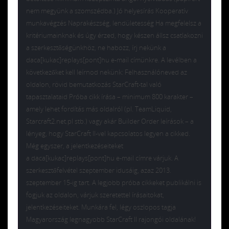
nem megyünk a szomszédba.) Jó helyesírás Kooperatív
munkavégzés Naprakészség, lendületesség Ha megfelelsz a
kritériumainknak és úgy érzed, hogy készen állsz csatlakozni
a szerkesztőségünkhöz, ne habozz, írj nekünk a
daca[kukac]replays[pont]hu e-mail címünkre. A levélben a
következőket kell leírnod nekünk: Felhasználóneved az
oldalon, rövid bemutatkozás StarCraft-tal való
tapasztalataid Próba cikk írása – minimum 800 karakter –
amely lehet fordítás más oldalról (pl. TeamLiquid,
Starcraft2.net.pl stb.) vagy akár Builder Order leírások – a
lényeg, hogy StarCraft II-vel kapcsolatos legyen a cikked.
Még egyszer, a jelentkezéseiteket
a daca[kukac]replays[pont]hu e-mail címre várjuk. A
szerkesztőfelvétel szeptember idusáig, azaz 2013.
szeptember 15-ig tart. A legjobb próba cikkeket publikálni is
fogjuk az oldalon, várjuk szeretettel írásaitokat,
jelentkezéseiteket. Munkára fel, légy oszlopos tagja
Magyarország legnagyobb StarCraft II rajongói oldalának!