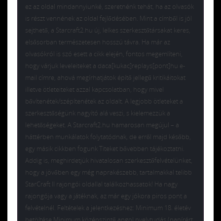
ez az oldal mindannyiunké, szeretnénk tehát, ha az olvasók
is részt vennének az oldal fejlődésében. Mint a címből is jól
sejthető, a Starcraft2.hu új, lelkes szerkesztőtársakat keres,
elsősorban természetesen hosszú távra. Ha már az
olvasókról is szó esett a cikk elején, fontos megemlíteni,
hogy várjuk leveleiteket a daca[kukac]replays[pont]hu e-
mail címre, ahová megírhatjátok építő jellegű kritikáitokat
illetve ötleteiteket azzal kapcsolatban, hogy mivel
bővítenétek/szépítenétek az oldalt. A legjobb ötleteket a
szerkesztőségünk nagyító alá veszi, s kielemezzük a
lehetőségeket. A Starcraft2.hu hamarosan megújul – a
háttérben munkálatok folytatódnak, de erről majd később,
egy másik cikkben fogunk Titeket bővebben tájékoztatni.
Addig is, meghirdetjük hivatalosan szerkesztőfelvételünket,
hogy a jövőben egy még naprakészebb, tartalmakkal telibb
StarCraft II rajongói oldallal találkozhassatok! Ha nagy
rajongója vagy a játéknak, az már egy jókora piros pont a
felvételnél. Feltételek a jelentkezéshez: Minimum 18. életév
betöltése Minimum középszintű angol nyelvtudás (papírért