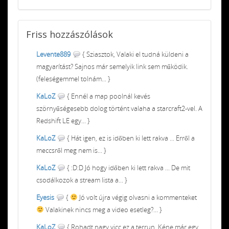
Friss
hozzászólások
Levente889
{ Sziasztok, Valaki el tudná küldeni a
magyarítást? Sajnos már semelyik link sem működik.
(feleségemmel tolnám... }
KaLoZ
{ Ennél a map poolnál kevés
szörnyűségesebb dolog történt valaha a starcraft2-vel. A
Redshift LE egy... }
KaLoZ
{ Hát igen, ez is időben ki lett rakva ... Erről a
meccsről meg nem is... }
KaLoZ
{ :D:D Jó hogy időben ki lett rakva ... De mit
csodálkozok a stream lista a... }
Eyesis
{
Jó volt újra végig olvasni a kommenteket
Valakinek nincs meg a video esetleg?... }
KaLoZ
{ Rohadt nagy vicc ez a terrun. Kéne már egy