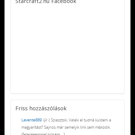
Starcraft2.hu
Facebook
Friss
hozzászólások
Levente889
{ Sziasztok, Valaki el tudná küldeni a
magyarítást? Sajnos már semelyik link sem működik.
(feleségemmel tolnám... }