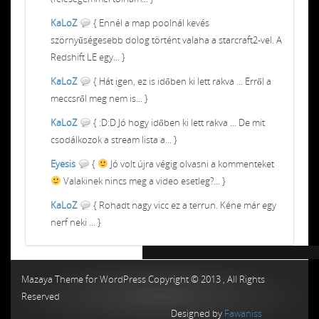
KaLoZ
{ Ennél a map poolnál kevés
szörnyűségesebb dolog történt valaha a starcraft2-vel. A
Redshift LE egy... }
KaLoZ
{ Hát igen, ez is időben ki lett rakva ... Erről a
meccsről meg nem is... }
KaLoZ
{ :D:D Jó hogy időben ki lett rakva ... De mit
csodálkozok a stream lista a... }
Eyesis
{
Jó volt újra végig olvasni a kommenteket
Valakinek nincs meg a video esetleg?... }
KaLoZ
{ Rohadt nagy vicc ez a terrun. Kéne már egy
nerf neki ... }
Chiptuning MMC Autochip
Chiptunin
Mazaya Theme for WordPress Copyright © 2013 , All Rights
Reserved
Designed by
Fawaniss