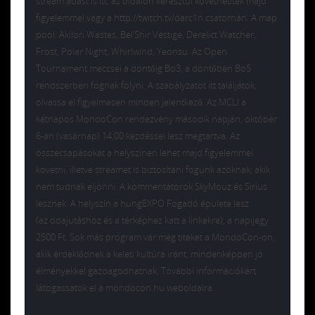
stream adást is itt, az oldalon keresztül követhetitek majd
figyelemmel vagy a http://twitch.tv/darc1n csatornán. A map
pool: Akilon Wastes, Bel’Shir Vestige, Derelict Watcher,
Frost, Polar Night, Whirlwind, Yeonsu. Az Open
Tournament meccsei a döntőig Bo3, a döntőben Bo5
rendszerben fognak folyni. A szabályzatot itt találjátok,
olvassa el figyelmesen minden jelentkező. Az MCLI a
kétnapos MondoCon rendezvény második napján, október
6-án (vasárnap) 14:00 kezdéssel lesz megtartva. Az
összecsapásokat a helyszínen lehet majd figyelemmel
követni, illetve streamet is biztosítani fogunk azoknak, akik
nem tudnak eljönni. A kommentátorok SkyMouz és Sirius
lesznek. A helyszín a hungEXPO Fogadó épülete lesz
(az odajutáshoz és a térképhez katt a linkekre), a napijegy
2500 Ft. Sok más program vár még titeket a MondoCon-on,
akik érdeklődnek a keleti kultúra iránt, mindenképpen jó
élményekkel gazdagodhatnak. További információkért
látogassatok el a mondocon.hu weboldalra.