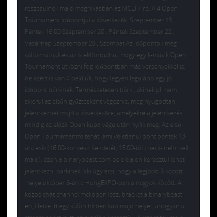
részesülnek majd meghívásban az MCLI 7-re. A 4 Open
Tournament időpontjai a következők: Szeptember 13.,
Péntek 16:00 Szeptember 20., Péntek Szeptember 22.,
Vasárnap Szeptember 28., Szombat Az időpontok még
változhatnak és az is előfordulhat, hogy egyik-másik Open
Tournament ütközni fog időpontban más versenyekkel is,
de azért is van 4 belőlük, hogy legyen legalább egy jó
időpont bárkinek. Természetesen bárki, akinek pl. nem
sikerül az elsőn győztesként végeznie, még nyugodtan
jelentkezhet majd a következőre, amelyekre a jelentkezés
mindig az előző Open kupa vége után nyílik meg. Az első
Open Tournamentre tehát, ami véletlenül pont péntek 13-
ára esik (16:00-kor veszi kezdetét, 15:00-tól check-inelni kell
majd), ezen a binarybeast.com-os oldalon keresztül lehet
jelentkezni bárkinek, aki úgy érzi, hogy a legjobb 8 között
helye október 6-án a HungEXPO-ban a nagyok között. A
közös chat channel mcliopen lesz, bracket a binarybeast-
en, illetve itt egy külön hírben kap majd helyet, ahogyan a