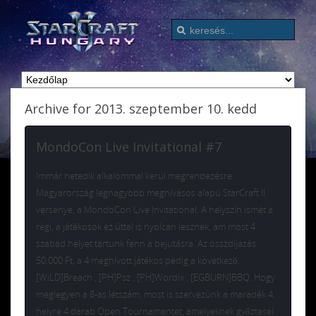
Archive for 2013. szeptember 10. kedd
MondoCon Live Invitational #7
Immár hetedik alkalommal kerül megrendezésre
Magyarország legnagyobb meghívásos alapú StarCraft II
versenye, a MondoCon Live Invitational. A helyszín ismét a
régi, a játékosok ez úttal is nyolcan lesznek, ám most 4
szabad helyet tartunk fenn a bejutásra. Az összdíjazás
50.000 Ft, a 4 meghívott játékos pedig a következő:
[WiLD]Breach , [PH]Psz , [PH]Wordix , [EGBURN]BBQ. Hogy
meglegyen a 8-as létszám, most is szervezünk a maradék 4
helyre 4 darab Open Tournamentet, amelyeknek győztesei