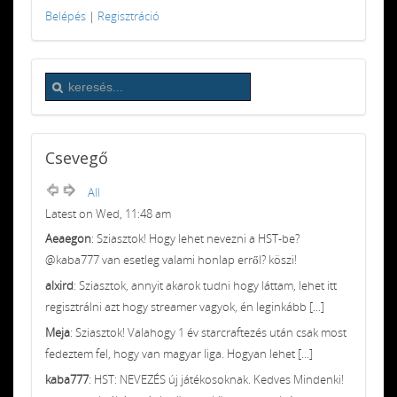
Belépés
|
Regisztráció
Csevegő
All
Latest on Wed, 11:48 am
Aeaegon
: Sziasztok! Hogy lehet nevezni a HST-be?
@kaba777 van esetleg valami honlap erről? köszi!
alxird
: Sziasztok, annyit akarok tudni hogy láttam, lehet itt
regisztrálni azt hogy streamer vagyok, én leginkább [...]
Meja
: Sziasztok! Valahogy 1 év starcraftezés után csak most
fedeztem fel, hogy van magyar liga. Hogyan lehet [...]
kaba777
: HST: NEVEZÉS új játékosoknak. Kedves Mindenki!