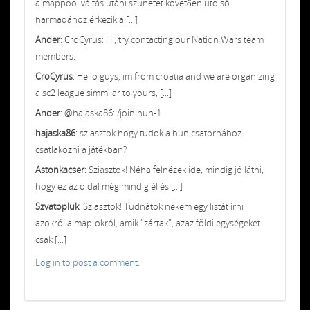
a mappool váltás utáni szünetet követően utolsó
harmadához érkezik a [...]
Ander
: CroCyrus: Hi, try contacting our Nation Wars team
members.
CroCyrus
: Hello guys, im from croatia and we are organizing
a sc2 league simmilar to yours, [...]
Ander
: @hajaska86: /join hun-1
hajaska86
: sziasztok hogy tudok a hun csatornához
csatlakozni a játékban?
Astonkacser
: Sziasztok! Néha felnézek ide, mindig jó látni,
hogy ez az oldal még mindig él és [...]
Szvatopluk
: Sziasztok! Tudnátok nekem egy listát írni
azokról a map-okról, amik "zártak", azaz földi egységeket
csak [...]
Log in to post a comment.