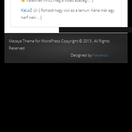
Valakinek nincs meg a video esetleg?... }
KaLoZ
{ Rohadt nagy vicc ez a terrun. Kéne már egy
nerf neki ... }
Chiptuning MMC Autochip
Chiptunin
Mazaya Theme for WordPress Copyright © 2013 , All Rights
Reserved
Designed by
Fawaniss