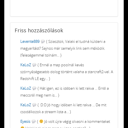
Friss
hozzászólások
Levente889
{ Sziasztok, Valaki el tudná küldeni a
magyarítást? Sajnos már semelyik link sem működik.
(feleségemmel tolnám... }
KaLoZ
{ Ennél a map poolnál kevés
szörnyűségesebb dolog történt valaha a starcraft2-vel. A
Redshift LE egy... }
KaLoZ
{ Hát igen, ez is időben ki lett rakva ... Erről a
meccsről meg nem is... }
KaLoZ
{ :D:D Jó hogy időben ki lett rakva ... De mit
csodálkozok a stream lista a... }
Eyesis
{
Jó volt újra végig olvasni a kommenteket