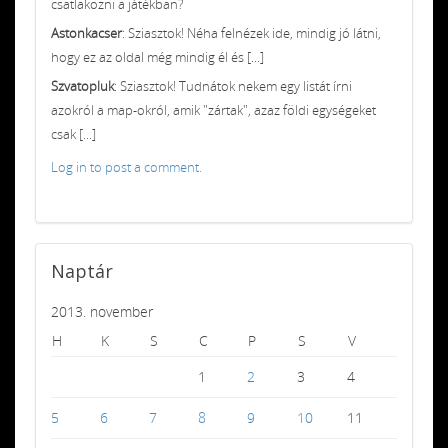
csatlakozni a játékban?
Astonkacser
: Sziasztok! Néha felnézek ide, mindig jó látni,
hogy ez az oldal még mindig él és [...]
Szvatopluk
: Sziasztok! Tudnátok nekem egy listát írni
azokról a map-okról, amik "zártak", azaz földi egységeket
csak [...]
Log in to post a comment.
Naptár
2013. november
H
K
S
C
P
S
V
1
2
3
4
5
6
7
8
9
10
11