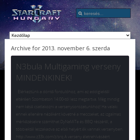
Archive for 2013. november 6. szerda
N3bula Multigaming verseny
MINDENKINEK!
Elérkeztünk a döntő fordulóhoz, ami az eddigiektől
eltérően Szombaton 14:00-tól lesz megtartva. Még mindig
nem késő csatlakozni a versenysorozatunkhoz! Ha valaki
ennek ellenére nézőként követné a meccseket, az izgalmas
mérkőzésekre számíthat DyNaMiTe és BBQ részéről, a
többiektől leszakadva az első helyért ők vannak versenyben.
http://www.z33k.com/z/srq A verseny életrehívásáért