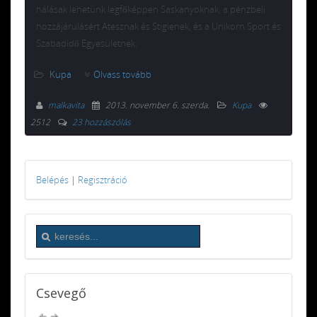
hálásak lehetünk legfőképpen Saskanyoknak, a pénzbeli
hozzájárulásért Atesznak és Stigienek, és a Unikorn Sport és
Szabadidő Egyesületnek.
Kupa
Olvass tovább
malkavita
2013. november 6. szerda
.
Kupa
2512
23 hozzászólás
Belépés
|
Regisztráció
Csevegő