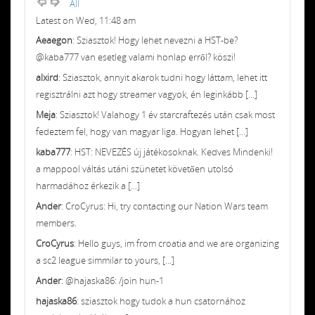
All
Latest on Wed, 11:48 am
Aeaegon
: Sziasztok! Hogy lehet nevezni a HST-be?
@kaba777 van esetleg valami honlap erről? köszi!
alxird
: Sziasztok, annyit akarok tudni hogy láttam, lehet itt
regisztrálni azt hogy streamer vagyok, én leginkább [...]
Meja
: Sziasztok! Valahogy 1 év starcraftezés után csak most
fedeztem fel, hogy van magyar liga. Hogyan lehet [...]
kaba777
: HST: NEVEZÉS új játékosoknak. Kedves Mindenki!
a mappool váltás utáni szünetet követően utolsó
harmadához érkezik a [...]
Ander
: CroCyrus: Hi, try contacting our Nation Wars team
members.
CroCyrus
: Hello guys, im from croatia and we are organizing
a sc2 league simmilar to yours, [...]
Ander
: @hajaska86: /join hun-1
hajaska86
: sziasztok hogy tudok a hun csatornához