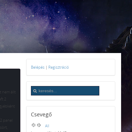
Belépés
|
Regisztráció
t nem állt
ft 2
egyébként
Csevegő
C2 panel
All
sört,