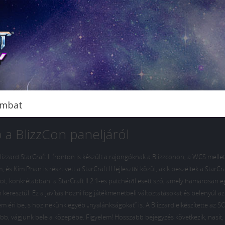
ombat
ó a BlizzCon paneljáról
zard StarCraft II fronton is készült a rajongóknak a Blizzconon, a WCS mellet
s Kim Phan is részt vett a StarCraft II fejlesztői közül, akik beszéltek a StarCra
tot, konkrétabban: a StarCraft II 2.1-es patchéről esett szó, amely hamarosan 
 keresztül. Ez a javítás hozni fog játékmenetbeli változtatásokat és belenyúl az
m éri be, s hoz nekünk egyéb „nyalánkságokat” is. A Blizzard elkészítette az S
bb, vágjunk bele a közepébe. Figyelem! Hosszabb bejegyzés következik, nasit, 