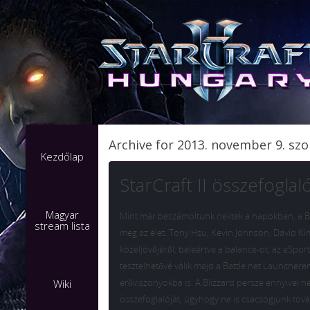
Archive for 2013. november 9. sz
Kezdőlap
StarCraft II összefoglal
Magyar
Mint már beszámoltunk nektek a napokban, a Bliz
stream lista
meg az élet. Tony Hsu, Kevin Johnson, David Kim, é
közeljövőjéről, beleértve a balance-ot, az eSpor
tesztelhetővé válik majd a Battle.net Launcheren
erőviszonyokba is. A Blizzard persze ennyivel ne
Wiki
összefoglalóját, úgyhogy ne is csacsogjunk tová