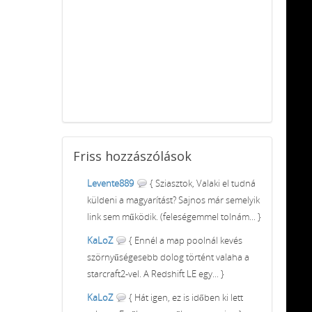
Friss
hozzászólások
Levente889
{ Sziasztok, Valaki el tudná
küldeni a magyarítást? Sajnos már semelyik
link sem működik. (feleségemmel tolnám... }
KaLoZ
{ Ennél a map poolnál kevés
szörnyűségesebb dolog történt valaha a
starcraft2-vel. A Redshift LE egy... }
KaLoZ
{ Hát igen, ez is időben ki lett