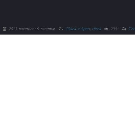
A
2013. november 9. szombat
.
Cikkek
,
e-Sport
,
Hírek
2391
7 h