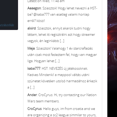
Latest on Wed, 11:48 am
Aeaegon
: Sziasztok! Hogy lehet nevezni a HST-
be? @kaba777 van esetleg valami honlap
erről? köszi!
ozzászólás
alxird
: Sziasztok, annyit akarok tudni hogy
láttam, lehet itt regisztrálni azt hogy streamer
vagyok, én leginkább [...]
Meja
: Sziasztok! Valahogy 1 év starcraftezés
után csak most fedeztem fel, hogy van magyar
liga. Hogyan lehet [...]
kaba777
: HST: NEVEZÉS új játékosoknak.
Kedves Mindenki! a mappool váltás utáni
szünetet követően utolsó harmadához érkezik
a [...]
Ander
: CroCyrus: Hi, try contacting our Nation
Wars team members.
CroCyrus
: Hello guys, im from croatia and we
are organizing a sc2 league simmilar to yours,