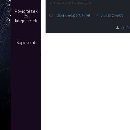
maciszörpöt bekészíteni.
Rövidítések
Cikkek
,
e-Sport
,
Hírek
Olvass tovább
és
kifejezések
DAC
Kapcsolat