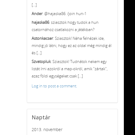
[...]
Ander
: @hajaska86: /join hun-1
hajaska86
: sziasztok hogy tudok a hun
csatornához csatlakozni a játékban?
Astonkacser
: Sziasztok! Néha felnézek ide,
mindig jó látni, hogy ez az oldal még mindig él
és [...]
Szvatopluk
: Sziasztok! Tudnátok nekem egy
listát írni azokról a map-okról, amik "zártak",
azaz földi egységeket csak [...]
Log in to post a comment.
Naptár
2013. november