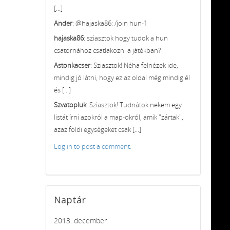
[...]
Ander
: @hajaska86: /join hun-1
hajaska86
: sziasztok hogy tudok a hun
csatornához csatlakozni a játékban?
Astonkacser
: Sziasztok! Néha felnézek ide,
mindig jó látni, hogy ez az oldal még mindig él
és [...]
Szvatopluk
: Sziasztok! Tudnátok nekem egy
listát írni azokról a map-okról, amik "zártak",
azaz földi egységeket csak [...]
Log in to post a comment.
Naptár
2013. december