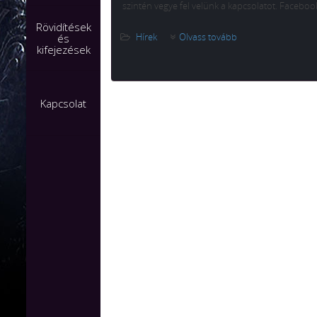
szintén vegye fel velünk a kapcsolatot. Facebo
Rövidítések
Hírek
Olvass tovább
és
kifejezések
Kapcsolat