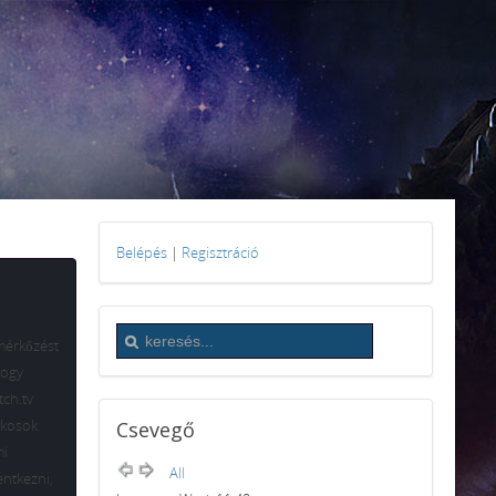
Belépés
|
Regisztráció
 mérkőzést
hogy
tch.tv
ékosok
Csevegő
mi
All
entkezni,