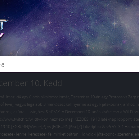
fő
December 10. Kedd
atiné! Itt az idő egy újabb alkalomra ismét, December 10-én egy Protoss vs Zerg
f Five], vagyis legalább 3 mérkőzést kell nyernie az egyik játékosnak, ahhoz, 
orok, ezúttal LikvidJózsi & sPrAY. A Decemberi 10. adás kívételesn a WiLD twi
tp://www.twitch.tv/wildtv4-on nézhető meg. KEZDÉS: 19:10 Játéknap Időpont Ját
10 [EGBURN]Winter[P] vs [EGBURN]Pisti[Z] Likvidjózsi & sPrAY 3-1 Ha bár
setek lenne, keressetek fel minket bátran. Ha valaki játékosnak szeretne jel