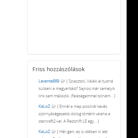
Friss
hozzászólások
Levente889
{ Sziasztok, Valaki el tudná
küldeni a magyarítást? Sajnos már semelyik
link sem működik. (feleségemmel tolnám... }
KaLoZ
{ Ennél a map poolnál kevés
szörnyűségesebb dolog történt valaha a
starcraft2-vel. A Redshift LE egy... }
KaLoZ
{ Hát igen, ez is időben ki lett