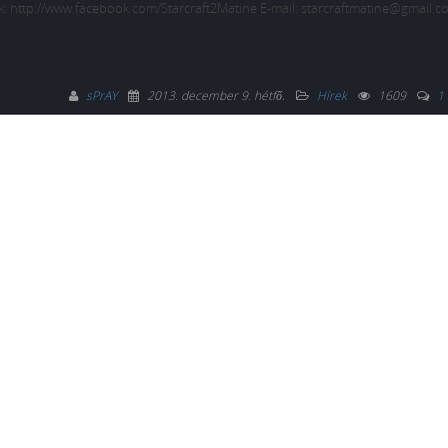
ok: http://www.facebook.com/Starcraft2Matine E-mail: starcraftmatine@gmail.
sPrAY
2013. december 9. hétfő
.
Hírek
1609
1