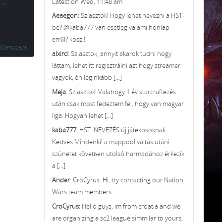
Latest on Wed, 11:48 am
com
Aeaegon
: Sziasztok! Hogy lehet nevezni a HST-
be? @kaba777 van esetleg valami honlap
erről? köszi!
 Comment
alxird
: Sziasztok, annyit akarok tudni hogy
láttam, lehet itt regisztrálni azt hogy streamer
vagyok, én leginkább [...]
Meja
: Sziasztok! Valahogy 1 év starcraftezés
után csak most fedeztem fel, hogy van magyar
liga. Hogyan lehet [...]
kaba777
: HST: NEVEZÉS új játékosoknak.
Kedves Mindenki! a mappool váltás utáni
szünetet követően utolsó harmadához érkezik
a [...]
Ander
: CroCyrus: Hi, try contacting our Nation
Wars team members.
CroCyrus
: Hello guys, im from croatia and we
are organizing a sc2 league simmilar to yours,