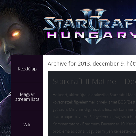
Archive for 2013. december 9. hét
Kezdőlap
Starcraft II Matine – 
Magyar
Ha kedd, akkor újra jelentkezik a Starcraft II M
stream lista
követhettek figyelemmel, amely ismét BO5 [Best o
győzzön. Mint mindig, most is lesznek kommentát
csatornáján követhető figyelemmel, vagyis a ht
Kommentátorok Eredmény December 10. Kedd 19:
Wiki
probléma adódna, vagy bármilyen kérésetek/kérdé