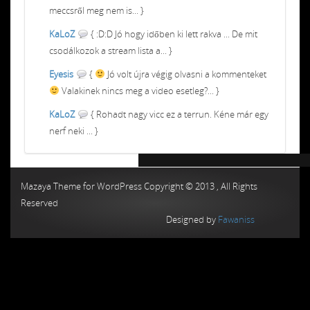
meccsről meg nem is... }
KaLoZ
{ :D:D Jó hogy időben ki lett rakva ... De mit
csodálkozok a stream lista a... }
Eyesis
{
Jó volt újra végig olvasni a kommenteket
Valakinek nincs meg a video esetleg?... }
KaLoZ
{ Rohadt nagy vicc ez a terrun. Kéne már egy
nerf neki ... }
Chiptuning MMC Autochip
Chiptunin
Mazaya Theme for WordPress Copyright © 2013 , All Rights
Reserved
Designed by
Fawaniss