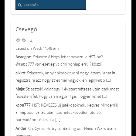
Csevegő
All
Latest on Wed, 11:48 am
Aeaegon
: Sziasztok! Hogy lehet nevezni a HST-be?
@kaba777 van esetleg valami honlap erről? köszi!
alxird
: Sziasztok, annyit akarok tudni hogy láttam, lehet itt
regisztrálni azt hogy streamer vagyok, én leginkább [...]
Meja
: Sziasztok! Valahogy 1 év starcraftezés után csak most
fedeztem fel, hogy van magyar liga. Hogyan lehet [...]
kaba777
: HST: NEVEZÉS új játékosoknak. Kedves Mindenki!
a mappool váltás utáni szünetet követően utolsó
harmadához érkezik a [...]
Ander
: CroCyrus: Hi, try contacting our Nation Wars team
members.