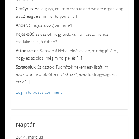
CroCyrus
: Hello guys, im from croatia and we are organizing
a sc2 league simmilar to yours, [...]
Ander
: @hajaska86: /join hun-1
hajaska86
: sziasztok hogy tudok a hun csatornához
csatlakozni a játékban?
Astonkacser
: Sziasztok! Néha felnézek ide, mindig jó látni,
hogy ez az oldal még mindig él és [...]
Szvatopluk
: Sziasztok! Tudnátok nekem egy listát írni
azokról a map-okról, amik "zártak", azaz földi egységeket
csak [...]
Log in to post a comment.
Naptár
2014. március