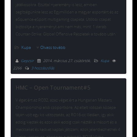
játékosokra. Ezúttal nyeremény is lesz, amiben
segítségünkre lesz az Egymillióan a magyar esportért és az
eSquence-eSport multigaming csapata. Utóbbi csapat
biztosítja a nyereményt ami nem más, mint: 1 darab
Counter-Strike: Global Offensive Részletek a tovább után
Kupa
Olvass tovább
Gepzsir
2014. március 27. csütörtök
.
Kupa
2266
3 hozzászólás
HMC – Open Tournament#5
V éget ért az RO32, azaz véget ért a Hungarian Masters
Championship első csoportköre. Az eltelt időszak közepe
táján volt egy kis változtatás, az RO16-ot illetően, így akik
eddig kiestek és azok akik eddig csak nézték a műsort és a
meccseket és kedvet kaptak játszani, azok jelentkezhetnek 4
újabb versenyre, ahonnan a második RO16 kőrbe