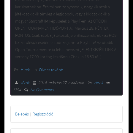
kerülhetnek be. Ezáltal bebizonyosodik, hogy kik azok a
játékosok akik tényleg a legjobbak, vagyis kik azok akik a
magyar Starcraft II-t képviselek a PlayIT-en! Az ÖTÖDIK
OPEN TOURNAMENT IDŐPONTJA: Március 28. PÉNTEK
FONTOS: Csak azok a játékosok jelentkezzenek, akik az RO8-
ba kerülésük esetén el tudnak jönni a PlayIT-re! Az ötödik
Open Tournamentre itt lehet nevezni: JELENTKEZÉSI LINK A
verseny 17:00-kor fog kezdődni (Chek-In 16:30-tól.)
Hírek
Olvass tovább
sPrAY
2014. március 27. csütörtök
.
Hírek
1754
No Comments
Belépés
|
Regisztráció