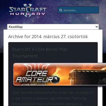
Archive for 2014. március 27. csütörtök
Starcraft II Core Bronz-Plat
Tournament
Újból Starcraft II Core Bronz-Plat verseny lesz, és ezúttal díj
is lesz. Minden a szokásos, vagyis Bronztól, Platinumig
(Előző szezonban maximum Diamond) számítunk a