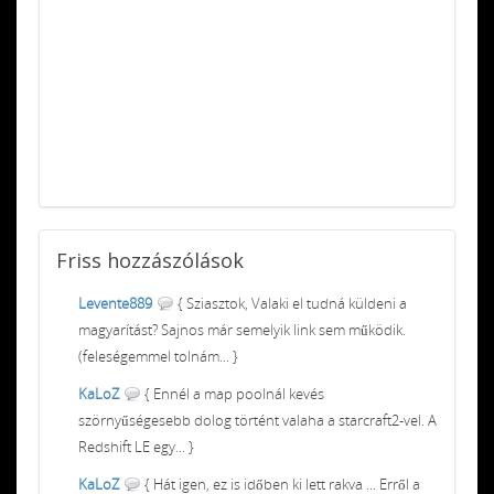
Friss
hozzászólások
Levente889
{ Sziasztok, Valaki el tudná küldeni a
magyarítást? Sajnos már semelyik link sem működik.
(feleségemmel tolnám... }
KaLoZ
{ Ennél a map poolnál kevés
szörnyűségesebb dolog történt valaha a starcraft2-vel. A
Redshift LE egy... }
KaLoZ
{ Hát igen, ez is időben ki lett rakva ... Erről a