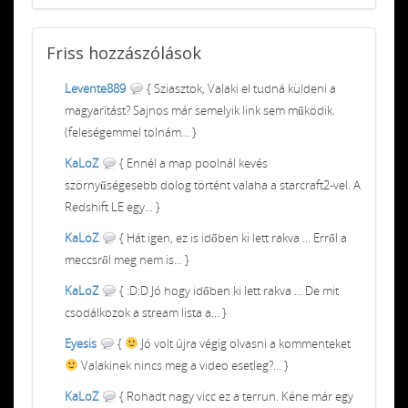
Friss
hozzászólások
Levente889
{ Sziasztok, Valaki el tudná küldeni a
magyarítást? Sajnos már semelyik link sem működik.
(feleségemmel tolnám... }
KaLoZ
{ Ennél a map poolnál kevés
szörnyűségesebb dolog történt valaha a starcraft2-vel. A
Redshift LE egy... }
KaLoZ
{ Hát igen, ez is időben ki lett rakva ... Erről a
meccsről meg nem is... }
KaLoZ
{ :D:D Jó hogy időben ki lett rakva ... De mit
csodálkozok a stream lista a... }
Eyesis
{
Jó volt újra végig olvasni a kommenteket
Valakinek nincs meg a video esetleg?... }
KaLoZ
{ Rohadt nagy vicc ez a terrun. Kéne már egy