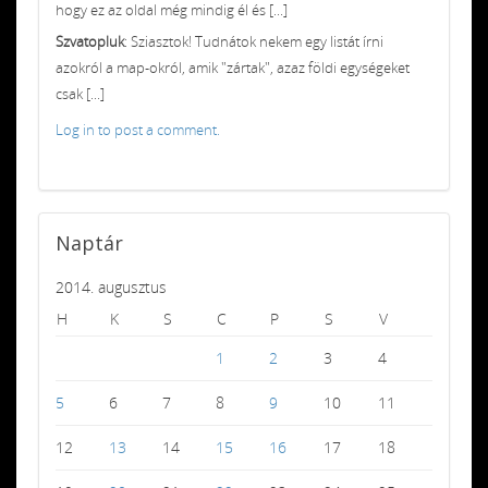
hogy ez az oldal még mindig él és [...]
Szvatopluk
: Sziasztok! Tudnátok nekem egy listát írni
azokról a map-okról, amik "zártak", azaz földi egységeket
csak [...]
Log in to post a comment.
Naptár
2014. augusztus
H
K
S
C
P
S
V
1
2
3
4
5
6
7
8
9
10
11
12
13
14
15
16
17
18