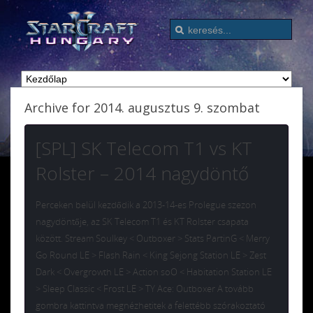
Archive for 2014. augusztus 9. szombat
[SPL] SK Telecom T1 vs KT
Rolster – 2014 nagydöntő
Perceken belül kezdődik a 2013-14-es Prolegue szezon
nagydöntője, az SK Telecom T1 és KT Rolster csapata
között. Stream Soulkey < Outboxer > Stats PartinG < Merry
Go Round LE > Flash Rain < King Sejong Station LE > Zest
Dark < Overgrowth LE > Action soO < Habitation Station LE
> Sleep Classic < Frost LE > TY Ace: Outboxer A tovább
gombra kattintva megnézhetitek a felettébb szórakoztató