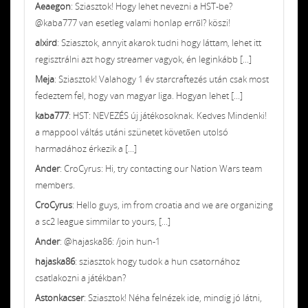
Aeaegon
: Sziasztok! Hogy lehet nevezni a HST-be?
@kaba777 van esetleg valami honlap erről? köszi!
alxird
: Sziasztok, annyit akarok tudni hogy láttam, lehet itt
regisztrálni azt hogy streamer vagyok, én leginkább [...]
Meja
: Sziasztok! Valahogy 1 év starcraftezés után csak most
fedeztem fel, hogy van magyar liga. Hogyan lehet [...]
kaba777
: HST: NEVEZÉS új játékosoknak. Kedves Mindenki!
a mappool váltás utáni szünetet követően utolsó
harmadához érkezik a [...]
Ander
: CroCyrus: Hi, try contacting our Nation Wars team
members.
CroCyrus
: Hello guys, im from croatia and we are organizing
a sc2 league simmilar to yours, [...]
Ander
: @hajaska86: /join hun-1
hajaska86
: sziasztok hogy tudok a hun csatornához
csatlakozni a játékban?
Astonkacser
: Sziasztok! Néha felnézek ide, mindig jó látni,