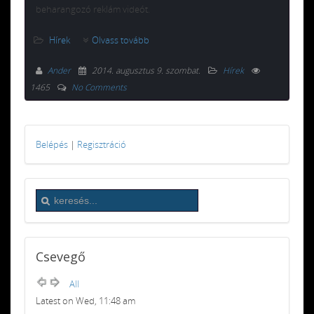
beharangozó reklám videót.
Hírek
Olvass tovább
Ander
2014. augusztus 9. szombat
.
Hírek
1465
No Comments
Belépés
|
Regisztráció
Csevegő
All
Latest on Wed, 11:48 am