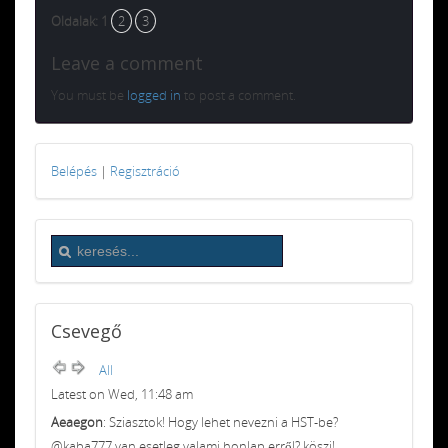
Oldalak:
1
2
3
Leave a comment
You must be
logged in
to post a comment.
Belépés
|
Regisztráció
Csevegő
All
Latest on Wed, 11:48 am
Aeaegon
: Sziasztok! Hogy lehet nevezni a HST-be?
@kaba777 van esetleg valami honlap erről? köszi!