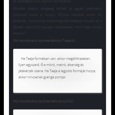
es vereségre a GSL bajnoki döntőjében.
Mindkét játékos rengeteg trófeát és egyéb zsákmányt
harácsolt össze a hosszú WCS-es hadjárat során. Az
érzelmek, kondíció és kimerültség tekintetében csupán az a
kérdés: vajon soO ezüstjei nehezebbek, mint TaeJa összes
aranya?
Mit mondanak a kommentátorok TaeJaról:
Ha TaeJa formában van, akkor megállíthatatlan.
Ilyen egyszerű. Ő a mikró, makró, éberség és
játékérzék istene. Ha TaeJa a legjobb formáját hozza,
akkor nincsenek gyenge pontjai.
– Kevin „Rotterdam” van der Kooi, WCS Amerika
Mit mondanak a kommentátorok soOról: