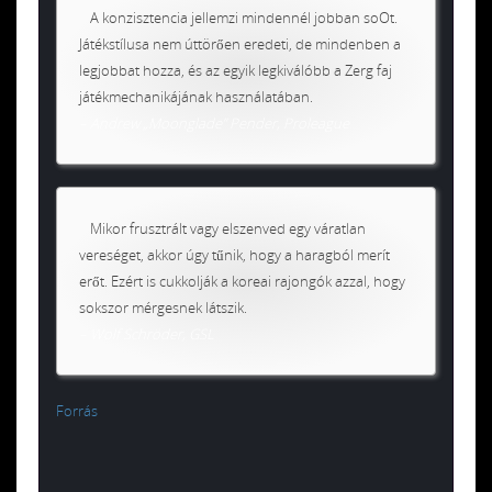
A konzisztencia jellemzi mindennél jobban soOt.
Játékstílusa nem úttörően eredeti, de mindenben a
legjobbat hozza, és az egyik legkiválóbb a Zerg faj
játékmechanikájának használatában.
– Andrew „Moonglade” Pender, Proleague
Mikor frusztrált vagy elszenved egy váratlan
vereséget, akkor úgy tűnik, hogy a haragból merít
erőt. Ezért is cukkolják a koreai rajongók azzal, hogy
sokszor mérgesnek látszik.
– Wolf Schröder, GSL
Forrás