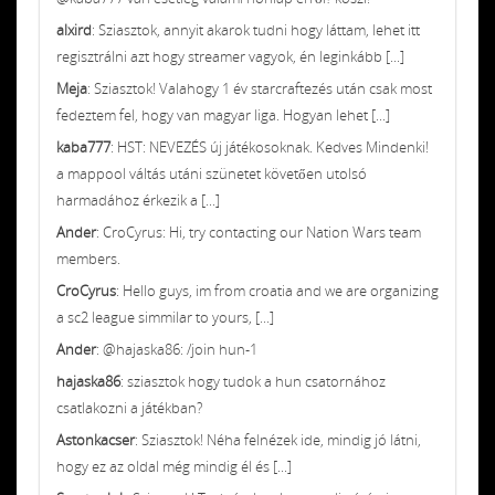
alxird
: Sziasztok, annyit akarok tudni hogy láttam, lehet itt
regisztrálni azt hogy streamer vagyok, én leginkább [...]
Meja
: Sziasztok! Valahogy 1 év starcraftezés után csak most
fedeztem fel, hogy van magyar liga. Hogyan lehet [...]
kaba777
: HST: NEVEZÉS új játékosoknak. Kedves Mindenki!
a mappool váltás utáni szünetet követően utolsó
harmadához érkezik a [...]
Ander
: CroCyrus: Hi, try contacting our Nation Wars team
members.
CroCyrus
: Hello guys, im from croatia and we are organizing
a sc2 league simmilar to yours, [...]
Ander
: @hajaska86: /join hun-1
hajaska86
: sziasztok hogy tudok a hun csatornához
csatlakozni a játékban?
Astonkacser
: Sziasztok! Néha felnézek ide, mindig jó látni,
hogy ez az oldal még mindig él és [...]