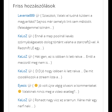
Friss
hozzászólások
Levente889
{ Sziasztok, Valaki el tudná küldeni a
magyarítást? Sajnos már semelyik link sem működik.
(feleségemmel tolnám... }
KaLoZ
{ Ennél a map poolnál kevés
szörnyűségesebb dolog történt valaha a starcraft2-vel. A
Redshift LE egy... }
KaLoZ
{ Hát igen, ez is időben ki lett rakva ... Erről a
meccsről meg nem is... }
KaLoZ
{ :D:D Jó hogy időben ki lett rakva ... De mit
csodálkozok a stream lista a... }
Eyesis
{
Jó volt újra végig olvasni a kommenteket
Valakinek nincs meg a video esetleg?... }
KaLoZ
{ Rohadt nagy vicc ez a terrun. Kéne már egy
nerf neki ... }