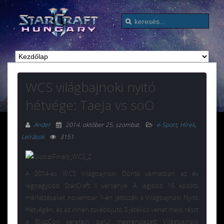
WCS világbajnoki nyitó
hétvége: TaeJa vs soO
Ander
2014. október 25. szombat
.
e-Sport
,
Hírek
,
Leírások
3151
A 2014-es WCS Világbajnoki Döntő várhatóan az év
legnagyobb StarCraft II versenye. A legjobb 16 közötti
mérkőzéseket november 1-én játsszák a Világbajnoki Nyitó
Hétvégén, és az innen továbbjutó 8 játékos vehet majd részt
a BlizzCon keretein belül megrendezett Világbajnoki