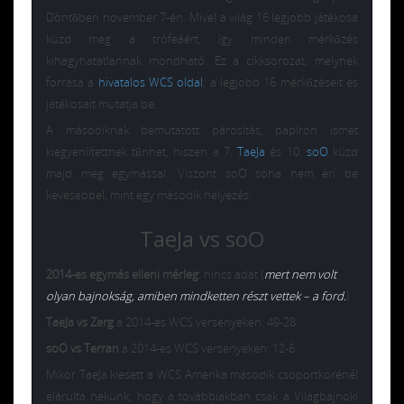
Döntőben november 7-én. Mivel a világ 16 legjobb játékosa
küzd meg a trófeáért, így minden mérkőzés
kihagyhatatlannak mondható. Ez a cikksorozat, melynek
forrása a
hivatalos WCS oldal
, a legjobb 16 mérkőzéseit és
játékosait mutatja be.
A másodiknak bemutatott párosítás, papíron ismét
kiegyenlítettnek tűnhet, hiszen a 7.
TaeJa
és 10.
soO
küzd
majd meg egymással. Viszont soO soha nem éri be
kevesebbel, mint egy második helyezés.
TaeJa vs soO
2014-es egymás elleni mérleg
: nincs adat (
mert nem volt
olyan bajnokság, amiben mindketten részt vettek – a ford.
)
TaeJa vs Zerg
a 2014-es WCS versenyeken: 49-28
soO vs Terran
a 2014-es WCS versenyeken: 12-6
Mikor TaeJa kiesett a WCS Amerika második csoportkörénél
elárulta nekünk, hogy a továbbiakban csak a Világbajnoki