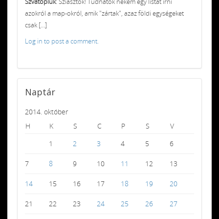
Szvatopluk
: Sziasztok! Tudnátok nekem egy listát írni
azokról a map-okról, amik "zártak", azaz földi egységeket
csak [...]
Log in to post a comment.
Naptár
2014. október
H
K
S
C
P
S
V
1
2
3
4
5
6
7
8
9
10
11
12
13
14
15
16
17
18
19
20
21
22
23
24
25
26
27