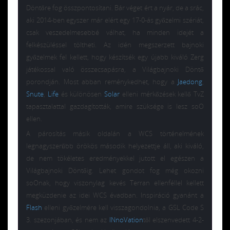
Döntőre fog összpontosítani. Bár véget ért a nyár, de a srác,
aki 2014-ben egyszer már elért egy 17-0-ás győzelmi szériát,
csak veszedelmesebbé válhat, ha minden idejét a
felkészüléssel töltheti. Az idén megszerzett bajnoki
győzelmek fel kellett, hogy készítsék egy újabb kiváló Zerg
játékossal való összecsapásra, a Világbajnoki Döntő
porondján. Most abban reménykedhet, hogy a
Jaedong
,
Snute
,
Life
és különösen
Solar
elleni mérkőzések kellő TvZ
tapasztalattal gazdagították, amire szüksége is lesz soO
ellen.
A párosítás másik oldalán a WCS történelmének
legnagyszerűbb örökös második helyezettje áll, aki kiváló,
de nem tökéletes eredményekkel jutott el egészen a
Világbajnoki Döntőig. Lehet gondot fog még okozni
soOnak, hogy viszonylag kevés Terran ellenféllel kellett
megküzdenie az idei WCS évadban. Inspiráció gyanánt a
Flash
elleni győzelmére kell visszagondolnia, a GSL Code S
3. szezonjában, és nem az
INnoVation
től elszenvedett 4-2-