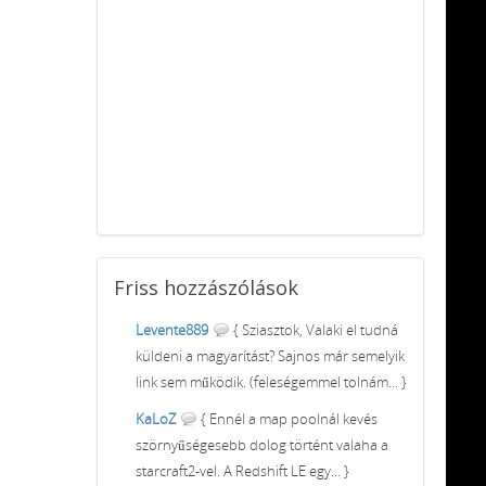
Friss
hozzászólások
Levente889
{ Sziasztok, Valaki el tudná
küldeni a magyarítást? Sajnos már semelyik
link sem működik. (feleségemmel tolnám... }
KaLoZ
{ Ennél a map poolnál kevés
szörnyűségesebb dolog történt valaha a
starcraft2-vel. A Redshift LE egy... }