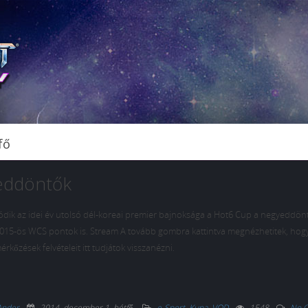
fő
eddöntők
tódik az idei év utolsó dél-koreai premier bajnoksága a Hot6 Cup a negyeddönt
015-ös WCS pontok is. Stream A tovább gombra kattintva megnézhetitek, hogy
rkőzések felvételeit itt tudjátok visszanézni.
Ander
2014. december 1. hétfő
.
e-Sport
,
Kupa
,
VOD
1548
No 