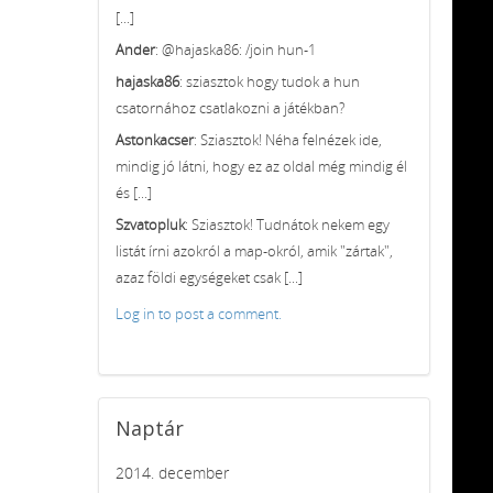
[...]
Ander
: @hajaska86: /join hun-1
hajaska86
: sziasztok hogy tudok a hun
csatornához csatlakozni a játékban?
Astonkacser
: Sziasztok! Néha felnézek ide,
mindig jó látni, hogy ez az oldal még mindig él
és [...]
Szvatopluk
: Sziasztok! Tudnátok nekem egy
listát írni azokról a map-okról, amik "zártak",
azaz földi egységeket csak [...]
Log in to post a comment.
Naptár
2014. december