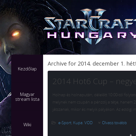
Archive for 2014. december 1. hét
Kezdőlap
2014 Hot6 Cup – negy
Magyar
Holnap és holnapután, délelőtt 10:00-tól folyta
stream lista
melynek nem csupán a pénzdíj a tétje, hanem 2
játszanak, mikor és melyik pályákon. Az eddigi mé
e-Sport
,
Kupa
,
VOD
Olvass tovább
Wiki