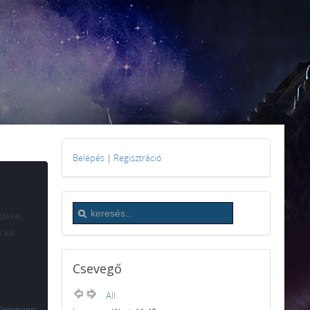
Belépés
|
Regisztráció
őkkel,
 kik
Csevegő
All
Comments