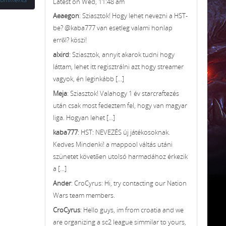
Latest on Wed, 11:48 am
Aeaegon
: Sziasztok! Hogy lehet nevezni a HST-
be? @kaba777 van esetleg valami honlap
erről? köszi!
alxird
: Sziasztok, annyit akarok tudni hogy
láttam, lehet itt regisztrálni azt hogy streamer
vagyok, én leginkább [...]
Meja
: Sziasztok! Valahogy 1 év starcraftezés
után csak most fedeztem fel, hogy van magyar
liga. Hogyan lehet [...]
kaba777
: HST: NEVEZÉS új játékosoknak.
Kedves Mindenki! a mappool váltás utáni
szünetet követően utolsó harmadához érkezik
a [...]
Ander
: CroCyrus: Hi, try contacting our Nation
Wars team members.
CroCyrus
: Hello guys, im from croatia and we
are organizing a sc2 league simmilar to yours,