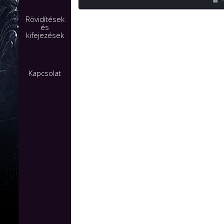
Rövidítések
és
kifejezések
Kapcsolat