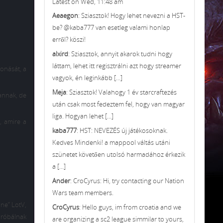
Latest on Wed, 11:48 am
Aeaegon
: Sziasztok! Hogy lehet nevezni a HST-
be? @kaba777 van esetleg valami honlap
erről? köszi!
alxird
: Sziasztok, annyit akarok tudni hogy
láttam, lehet itt regisztrálni azt hogy streamer
vonását, a
vagyok, én leginkább [...]
Meja
: Sziasztok! Valahogy 1 év starcraftezés
vannak, de
után csak most fedeztem fel, hogy van magyar
liga. Hogyan lehet [...]
, amire a
kaba777
: HST: NEVEZÉS új játékosoknak.
Kedves Mindenki! a mappool váltás utáni
szünetet követően utolsó harmadához érkezik
a [...]
Ander
: CroCyrus: Hi, try contacting our Nation
Wars team members.
one” LotV,
CroCyrus
: Hello guys, im from croatia and we
próbálnak
are organizing a sc2 league simmilar to yours,