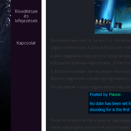
Rövidítések
és
kifejezések
Gondolom nem csak mi, hanem Ti is már tűkön ülv
Kapcsolat
Legacy of the Voidot. A 2014-es BlizzConon má
A játék megjelenési dátuma körül eddig kérdőjel
a Blizzardot ismerve a legbiztosabb: „When it’s 
A Blizzcont követően természetesen felpezsdül
Blizzard megpróbált a lehető legvilágosabban, 
Természetesen a béta megjelenésének dátuma is s
Tehát ha hihetünk ennek a tavaly év végi bejegyz
illetve a gazdagabb tartalomnak köszönhetően n