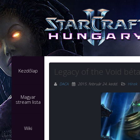
Legacy of the Void bét
Kezdőlap
DACA
2015. február 24. kedd
.
Hírek
Magyar
stream lista
Wiki