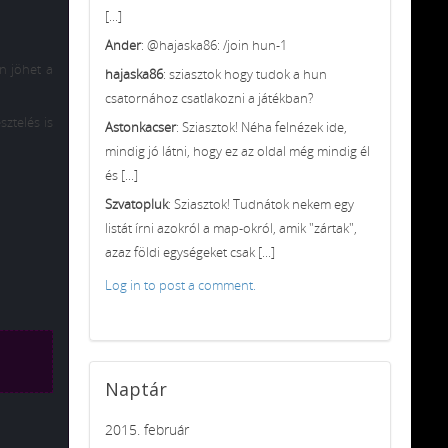
[...]
Ander
: @hajaska86: /join hun-1
en jöhet a
hajaska86
: sziasztok hogy tudok a hun
csatornához csatlakozni a játékban?
sztelés is
Astonkacser
: Sziasztok! Néha felnézek ide,
mindig jó látni, hogy ez az oldal még mindig él
és [...]
Szvatopluk
: Sziasztok! Tudnátok nekem egy
listát írni azokról a map-okról, amik "zártak",
azaz földi egységeket csak [...]
Log in to post a comment.
Naptár
2015. február