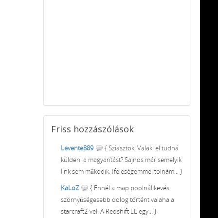
Friss
hozzászólások
Levente889
{ Sziasztok, Valaki el tudná
küldeni a magyarítást? Sajnos már semelyik
link sem működik. (feleségemmel tolnám... }
KaLoZ
{ Ennél a map poolnál kevés
szörnyűségesebb dolog történt valaha a
starcraft2-vel. A Redshift LE egy... }