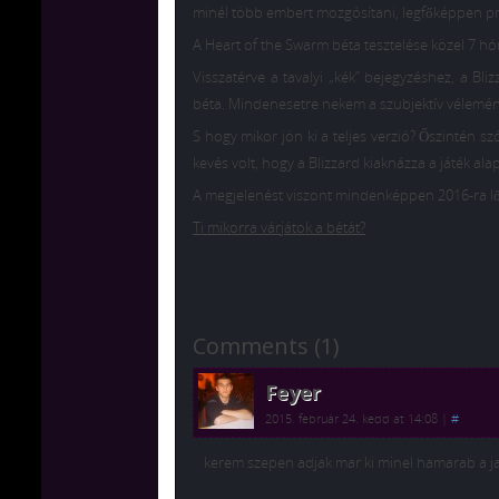
minél több embert mozgósítani, legfőképpen pro
A Heart of the Swarm béta tesztelése közel 7 hón
Visszatérve a tavalyi „kék” bejegyzéshez, a Bl
béta. Mindenesetre nekem a szubjektív véleménye
S hogy mikor jön ki a teljes verzió? Őszintén s
kevés volt, hogy a Blizzard kiaknázza a játék alap
A megjelenést viszont mindenképpen 2016-ra lőné
Ti mikorra várjátok a bétát?
Comments (1)
Feyer
2015. február 24. kedd at 14:08
|
#
kerem szepen adjak mar ki minel hamarab a ja