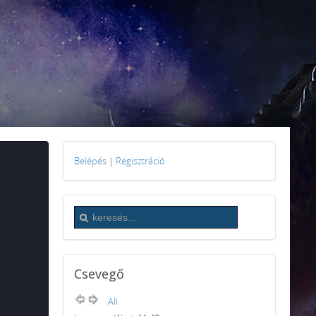
Belépés
|
Regisztráció
Csevegő
All