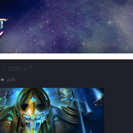
a – mikor?
2236