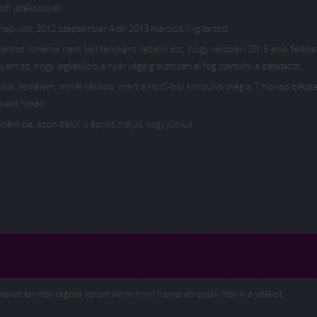
fi játékosokat.
ap volt, 2012 szeptember 4-től 2013 március 1-ig tartott.
izzardot ismerve nem kell tényként kezelni azt, hogy valóban 2015 első feléb
m az, hogy legkésőbb a nyár végéig biztosan el fog startolni a bétateszt.
zólva, remélem, minél később, mert a HotS-ból kiindulva még a 7 hónap bétate
vető hibáit.
m be, azon belül is április,május, vagy június.
tekot en mar regota varom kerm minil hamarab adjak mar ki a jatekot.