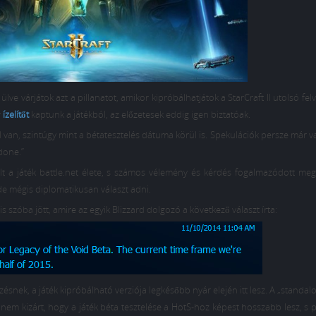
e várjátok azt a pillanatot, amikor kipróbálhatjátok a StarCraft II utolsó fel
r
ízelítőt
kaptunk a játékból, az előzetesek eddig igen biztatóak.
 van, szintúgy mint a bétatesztelés dátuma körül is. Spekulációk persze már 
done.”
t a játék battle.net élete, s számos vélemény és kérdés fogalmazódott meg
de mégis diplomatikusan választ adni.
zóba jött, amire az egyik Blizzard dolgozó a következő választ írta:
ésnek, a játék kipróbálható verziója legkésőbb nyár elején itt lesz. A „standal
em kizárt, hogy a játék béta tesztelése a HotS-hoz képest hosszabb lesz, s 