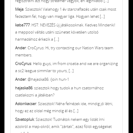
regisztrálni azt hogy streamer vagyok, én leginkább [...]
Meja
: Sziasztok! Valahogy 1 év starcraftezés után csak most
fedeztem fel, hogy van magyar liga. Hogyan lehet [...]
kaba777
: HST: NEVEZÉS új játékosoknak. Kedves Mindenki!
a mappool váltás utáni szünetet követően utolsó
harmadához érkezik a [...]
Ander
: CroCyrus: Hi, try contacting our Nation Wars team
members.
CroCyrus
: Hello guys, im from croatia and we are organizing
a sc2 league simmilar to yours, [...]
Ander
: @hajaska86: /join hun-1
hajaska86
: sziasztok hogy tudok a hun csatornához
csatlakozni a játékban?
Astonkacser
: Sziasztok! Néha felnézek ide, mindig jó látni,
hogy ez az oldal még mindig él és [...]
Szvatopluk
: Sziasztok! Tudnátok nekem egy listát írni
azokról a map-okról, amik "zártak", azaz földi egységeket