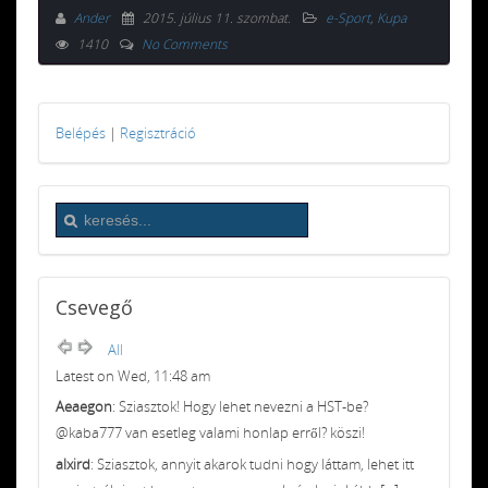
Ander
2015. július 11. szombat
.
e-Sport
,
Kupa
1410
No Comments
Belépés
|
Regisztráció
Csevegő
All
Latest on Wed, 11:48 am
Aeaegon
: Sziasztok! Hogy lehet nevezni a HST-be?
@kaba777 van esetleg valami honlap erről? köszi!
alxird
: Sziasztok, annyit akarok tudni hogy láttam, lehet itt