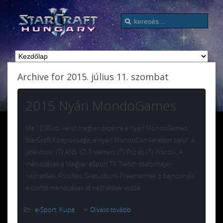
Archive for 2015. július 11. szombat
2015 Nyári MondoGames
Ma 12:00-tól kerül megrendezésre a nyári MondoGames
StarCraft II bajnoksága, a nyári MondoCon keretein belül. A
játékosok: (T) ANS, (Z) Freeman, (T) Psz és (T) Wordix. A
mérkőzések a Magyar eSport TV Twitch csatornáján
nézhetőek. Frissítés: Gratulálunk Freemannek a bajnoknak!
A döntő mérkőzések itt nézhetőek vissza.
e-Sport
,
Kupa
Olvass tovább