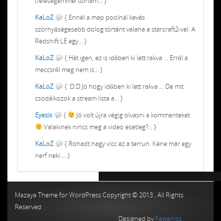
(feleségemmel tolnám... }
KaLoZ
{ Ennél a map poolnál kevés
szörnyűségesebb dolog történt valaha a starcraft2-vel. A
Redshift LE egy... }
KaLoZ
{ Hát igen, ez is időben ki lett rakva ... Erről a
meccsről meg nem is... }
KaLoZ
{ :D:D Jó hogy időben ki lett rakva ... De mit
csodálkozok a stream lista a... }
Eyesis
{
Jó volt újra végig olvasni a kommenteket
Valakinek nincs meg a video esetleg?... }
KaLoZ
{ Rohadt nagy vicc ez a terrun. Kéne már egy
nerf neki ... }
Chiptuning MMC Autochip
Chiptunin
Mazaya Theme for WordPress Copyright © 2013 , All Rights
Reserved
Designed by
Fawaniss