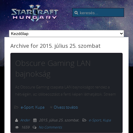
Archive for 2015. július 25. szombat
Obscure Gaming LAN
bajnokság
Az Obscure Gaming csapata LAN bajnokságot rendez a
hétvégén, az időbeosztást a fenti képen láthatjátok. Stream
e-Sport
,
Kupa
Olvass tovább
Ander
2015. július 25. szombat
.
e-Sport
,
Kupa
1659
No Comments