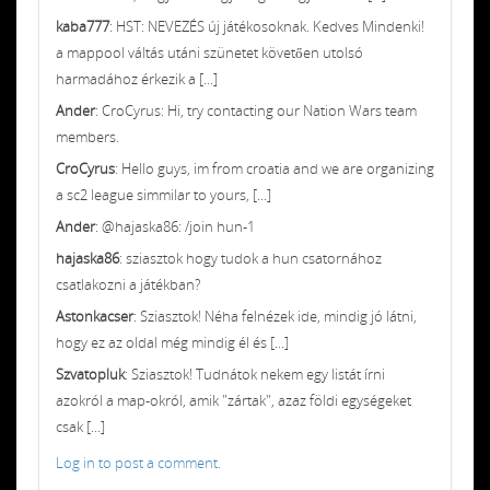
kaba777
: HST: NEVEZÉS új játékosoknak. Kedves Mindenki!
a mappool váltás utáni szünetet követően utolsó
harmadához érkezik a [...]
Ander
: CroCyrus: Hi, try contacting our Nation Wars team
members.
CroCyrus
: Hello guys, im from croatia and we are organizing
a sc2 league simmilar to yours, [...]
Ander
: @hajaska86: /join hun-1
hajaska86
: sziasztok hogy tudok a hun csatornához
csatlakozni a játékban?
Astonkacser
: Sziasztok! Néha felnézek ide, mindig jó látni,
hogy ez az oldal még mindig él és [...]
Szvatopluk
: Sziasztok! Tudnátok nekem egy listát írni
azokról a map-okról, amik "zártak", azaz földi egységeket
csak [...]
Log in to post a comment.