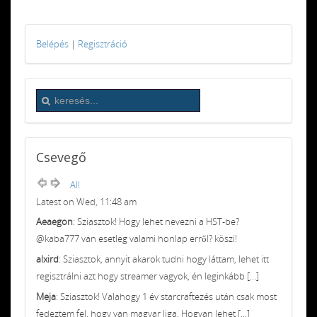
Belépés
|
Regisztráció
Csevegő
All
Latest on Wed, 11:48 am
Aeaegon
: Sziasztok! Hogy lehet nevezni a HST-be?
@kaba777 van esetleg valami honlap erről? köszi!
alxird
: Sziasztok, annyit akarok tudni hogy láttam, lehet itt
regisztrálni azt hogy streamer vagyok, én leginkább [...]
Meja
: Sziasztok! Valahogy 1 év starcraftezés után csak most
fedeztem fel, hogy van magyar liga. Hogyan lehet [...]