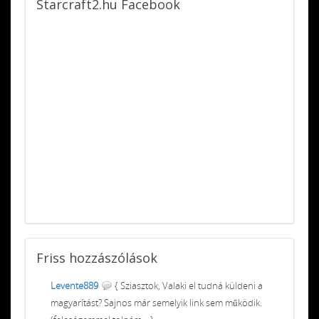
Starcraft2.hu
Facebook
Friss
hozzászólások
Levente889
{ Sziasztok, Valaki el tudná küldeni a
magyarítást? Sajnos már semelyik link sem működik.