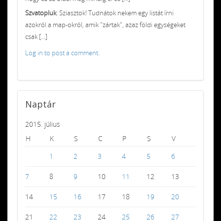
Szvatopluk
: Sziasztok! Tudnátok nekem egy listát írni
azokról a map-okról, amik "zártak", azaz földi egységeket
csak [...]
Log in to post a comment.
Naptár
2015. július
H
K
S
C
P
S
V
1
2
3
4
5
6
7
8
9
10
11
12
13
14
15
16
17
18
19
20
21
22
23
24
25
26
27