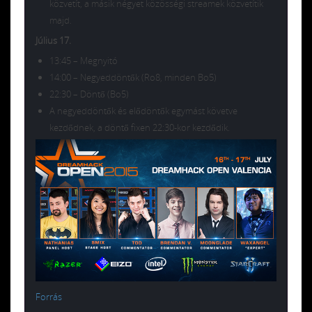
közvetít, a másik négyet közösségi streamek közvetítik
majd.
Július 17.
13:45 – Megnyitó
14:00 – Negyeddöntők (Ro8, minden Bo5)
22:30 – Döntő (Bo5)
A negyeddöntők és elődöntők egymást követve
kezdődnek, a döntő fixen 22:30-kor kezdődik.
Forrás