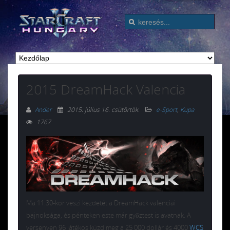
2015 DreamHack Valencia
Ander
2015. július 16. csütörtök
.
e-Sport
,
Kupa
1767
Ma 11:30-kor veszi kezdetét a DreamHack valenciai
bajnoksága, és pénteken este már győztest is avatnak. A
versenyen 96 játékos küzd meg a 25 000 dollár és 4000
WCS