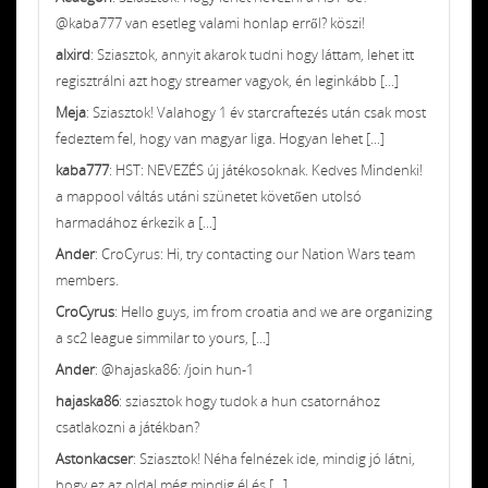
@kaba777 van esetleg valami honlap erről? köszi!
alxird
: Sziasztok, annyit akarok tudni hogy láttam, lehet itt
regisztrálni azt hogy streamer vagyok, én leginkább [...]
Meja
: Sziasztok! Valahogy 1 év starcraftezés után csak most
fedeztem fel, hogy van magyar liga. Hogyan lehet [...]
kaba777
: HST: NEVEZÉS új játékosoknak. Kedves Mindenki!
a mappool váltás utáni szünetet követően utolsó
harmadához érkezik a [...]
Ander
: CroCyrus: Hi, try contacting our Nation Wars team
members.
CroCyrus
: Hello guys, im from croatia and we are organizing
a sc2 league simmilar to yours, [...]
Ander
: @hajaska86: /join hun-1
hajaska86
: sziasztok hogy tudok a hun csatornához
csatlakozni a játékban?
Astonkacser
: Sziasztok! Néha felnézek ide, mindig jó látni,
hogy ez az oldal még mindig él és [...]