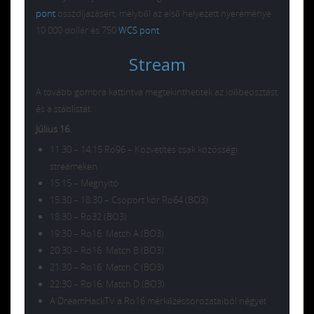
pont
összdíjazásért, melyből az első helyezett nyereménye
10 000 dollár és 750
WCS pont
.
Stream
A tovább gombra kattintva megtekinthetitek az időbeosztást
és a stáblistát.
Július 16.
11.30 – 14:15 Ro96 – Közvetítés csak közösségi
streameken
15:15 – Megnyitó
15:30 – 18:30 – Csoport kör Ro64 (BO3)
18:30 – Ro32 (BO3)
19:30 – Ro16: Match A (BO3)
20:30 – Ro16: Match B (BO3)
21:30 – Ro16: Match C (BO3)
22:30 – Ro16: Match D (BO3)
A DreamHackTV a Ro16 mérkőzéssorozataiból négyet