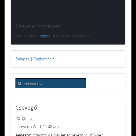
Leave a comment
You must be
logged in
to post a comment.
Belépés
|
Regisztráció
Csevegő
All
Latest on Wed, 11:48 am
Aeaegon
: Sziasztok! Hogy lehet nevezni a HST-be?