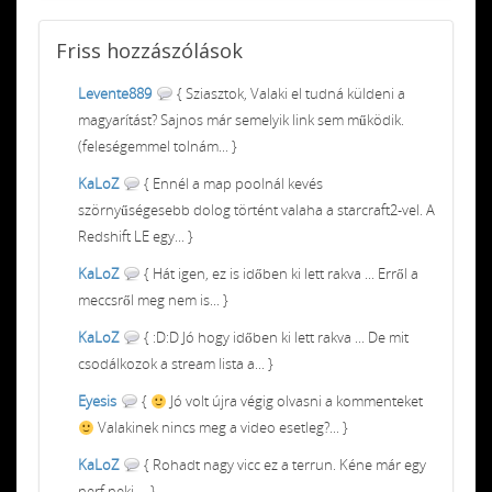
Friss
hozzászólások
Levente889
{ Sziasztok, Valaki el tudná küldeni a
magyarítást? Sajnos már semelyik link sem működik.
(feleségemmel tolnám... }
KaLoZ
{ Ennél a map poolnál kevés
szörnyűségesebb dolog történt valaha a starcraft2-vel. A
Redshift LE egy... }
KaLoZ
{ Hát igen, ez is időben ki lett rakva ... Erről a
meccsről meg nem is... }
KaLoZ
{ :D:D Jó hogy időben ki lett rakva ... De mit
csodálkozok a stream lista a... }
Eyesis
{
Jó volt újra végig olvasni a kommenteket
Valakinek nincs meg a video esetleg?... }
KaLoZ
{ Rohadt nagy vicc ez a terrun. Kéne már egy
nerf neki ... }