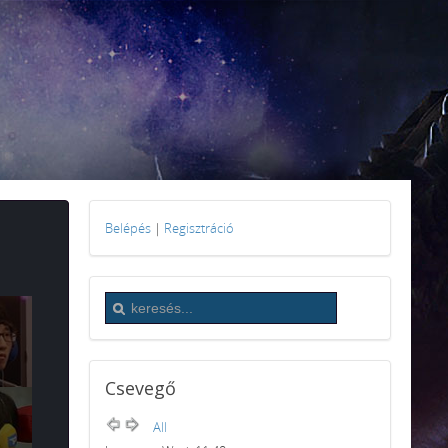
Belépés
|
Regisztráció
Csevegő
All