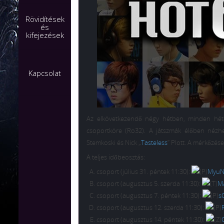
Rövidítések
és
kifejezések
Kapcsolat
Az elkövetkezendő négy hétben, minden hét
csoportköre (Ro32). A játszmák élőben néz
Stemkoski és Nick „
Tasteless
” Plott. A mérkőzés
A teljes időbeosztás:
csoport (július 31. péntek 11:30):
MyuN
csoport (augusztus 5. szerda 11:30):
M
csoport (augusztus 7. péntek 11:30):
s
csoport (augusztus 12. szerda 11:30):
csoport (augusztus 14. péntek 11:30):