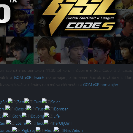
en szerdán és pénteken 11:30-tól kerül műsorra a GSL Code S 3. szezo
hetőek a
GOM eXP Twitch
csatornáján, a kommentátorok továbbra is Dan
ek visszajátszásai néhány nap múlva elérhetőek a
GOM eXP honlapján
.
gSiK
Zest
Cure
Solar
aru
Classic
Trust
Bomber
Os
Stork
Bbyong
Life
Rain
Losira
Hack
herO[jOin]
Curious
Pigbaby
Flash
INnoVation