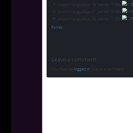
csoport (augusztus 19. szerda 11:30):
csoport (augusztus 21. péntek 11:30):
csoport (augusztus 26. szerda 11:30):
Forrás
Leave a comment
You must be
logged in
to post a comment.