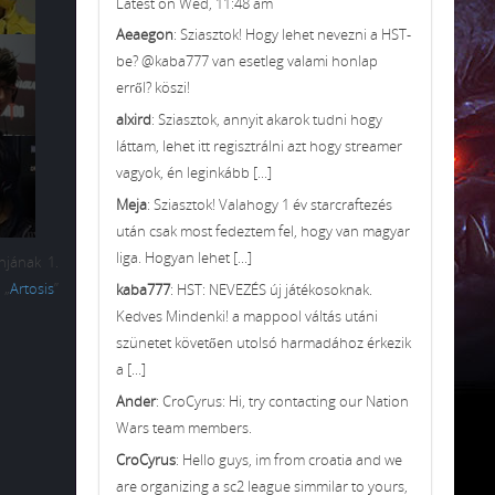
Latest on Wed, 11:48 am
Aeaegon
: Sziasztok! Hogy lehet nevezni a HST-
be? @kaba777 van esetleg valami honlap
erről? köszi!
alxird
: Sziasztok, annyit akarok tudni hogy
láttam, lehet itt regisztrálni azt hogy streamer
vagyok, én leginkább [...]
Meja
: Sziasztok! Valahogy 1 év starcraftezés
után csak most fedeztem fel, hogy van magyar
liga. Hogyan lehet [...]
njának 1.
 „
Artosis
”
kaba777
: HST: NEVEZÉS új játékosoknak.
Kedves Mindenki! a mappool váltás utáni
szünetet követően utolsó harmadához érkezik
a [...]
Ander
: CroCyrus: Hi, try contacting our Nation
Wars team members.
CroCyrus
: Hello guys, im from croatia and we
are organizing a sc2 league simmilar to yours,