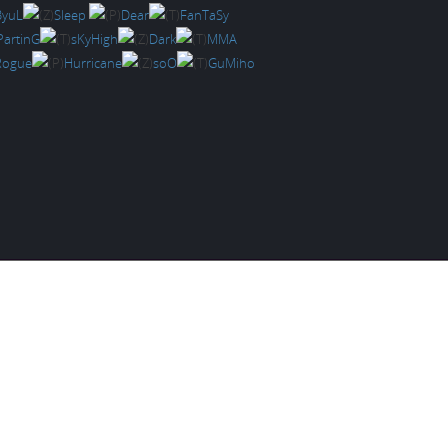
ByuL
Sleep
Dear
FanTaSy
PartinG
sKyHigh
Dark
MMA
Rogue
Hurricane
soO
GuMiho