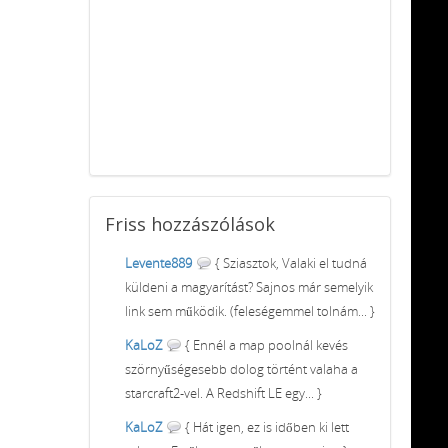
Friss
hozzászólások
Levente889
{ Sziasztok, Valaki el tudná
küldeni a magyarítást? Sajnos már semelyik
link sem működik. (feleségemmel tolnám... }
KaLoZ
{ Ennél a map poolnál kevés
szörnyűségesebb dolog történt valaha a
starcraft2-vel. A Redshift LE egy... }
KaLoZ
{ Hát igen, ez is időben ki lett