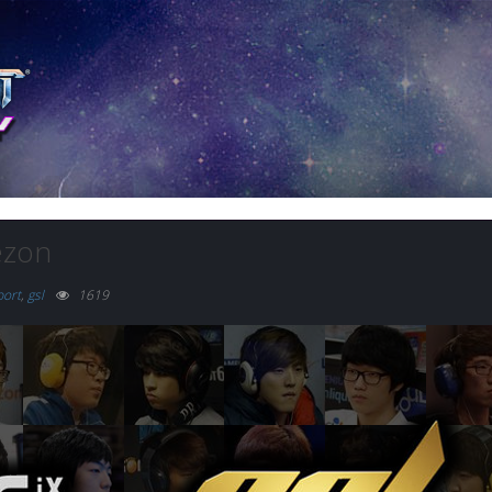
ezon
port
,
gsl
1619