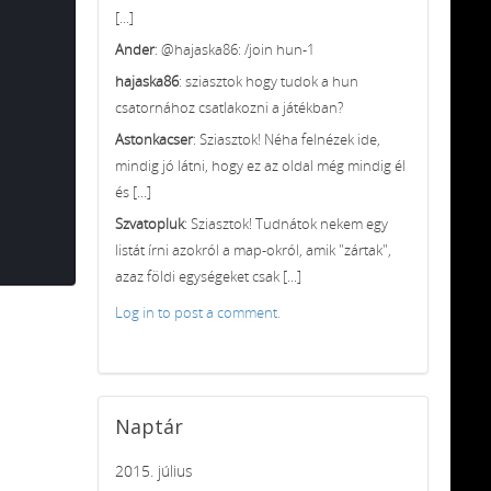
[...]
Ander
: @hajaska86: /join hun-1
hajaska86
: sziasztok hogy tudok a hun
csatornához csatlakozni a játékban?
Astonkacser
: Sziasztok! Néha felnézek ide,
mindig jó látni, hogy ez az oldal még mindig él
és [...]
Szvatopluk
: Sziasztok! Tudnátok nekem egy
listát írni azokról a map-okról, amik "zártak",
azaz földi egységeket csak [...]
Log in to post a comment.
Naptár
2015. július