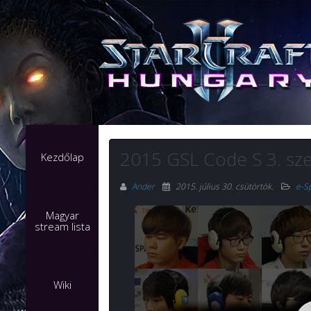
2015 GSL Code S 3. sz
Kezdőlap
Ander
2015. július 30. csütörtök
.
e-S
Magyar
stream lista
Wiki