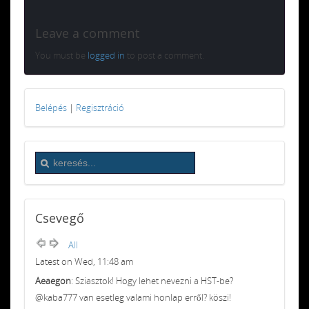
Leave a comment
You must be
logged in
to post a comment.
Belépés
|
Regisztráció
Csevegő
All
Latest on Wed, 11:48 am
Aeaegon
: Sziasztok! Hogy lehet nevezni a HST-be?
@kaba777 van esetleg valami honlap erről? köszi!