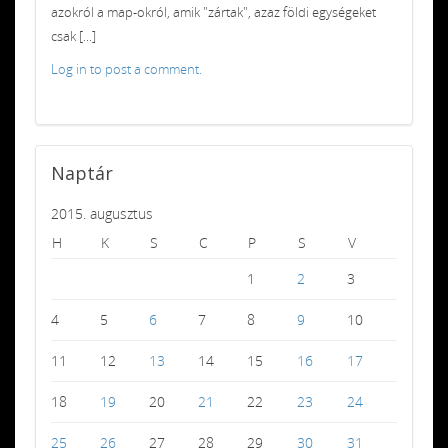
azokról a map-okról, amik "zártak", azaz földi egységeket
csak [...]
Log in to post a comment.
Naptár
2015. augusztus
H
K
S
C
P
S
V
1
2
3
4
5
6
7
8
9
10
11
12
13
14
15
16
17
18
19
20
21
22
23
24
25
26
27
28
29
30
31