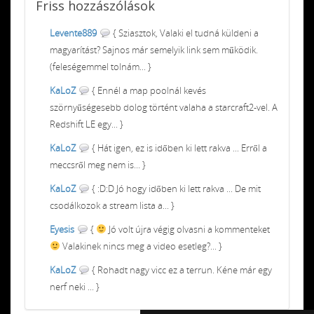
Friss
hozzászólások
Levente889
{ Sziasztok, Valaki el tudná küldeni a
magyarítást? Sajnos már semelyik link sem működik.
(feleségemmel tolnám... }
KaLoZ
{ Ennél a map poolnál kevés
szörnyűségesebb dolog történt valaha a starcraft2-vel. A
Redshift LE egy... }
KaLoZ
{ Hát igen, ez is időben ki lett rakva ... Erről a
meccsről meg nem is... }
KaLoZ
{ :D:D Jó hogy időben ki lett rakva ... De mit
csodálkozok a stream lista a... }
Eyesis
{
Jó volt újra végig olvasni a kommenteket
Valakinek nincs meg a video esetleg?... }
KaLoZ
{ Rohadt nagy vicc ez a terrun. Kéne már egy
nerf neki ... }