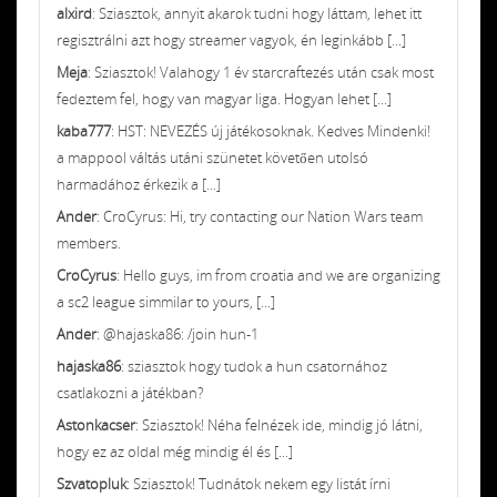
alxird
: Sziasztok, annyit akarok tudni hogy láttam, lehet itt
regisztrálni azt hogy streamer vagyok, én leginkább [...]
Meja
: Sziasztok! Valahogy 1 év starcraftezés után csak most
fedeztem fel, hogy van magyar liga. Hogyan lehet [...]
kaba777
: HST: NEVEZÉS új játékosoknak. Kedves Mindenki!
a mappool váltás utáni szünetet követően utolsó
harmadához érkezik a [...]
Ander
: CroCyrus: Hi, try contacting our Nation Wars team
members.
CroCyrus
: Hello guys, im from croatia and we are organizing
a sc2 league simmilar to yours, [...]
Ander
: @hajaska86: /join hun-1
hajaska86
: sziasztok hogy tudok a hun csatornához
csatlakozni a játékban?
Astonkacser
: Sziasztok! Néha felnézek ide, mindig jó látni,
hogy ez az oldal még mindig él és [...]
Szvatopluk
: Sziasztok! Tudnátok nekem egy listát írni