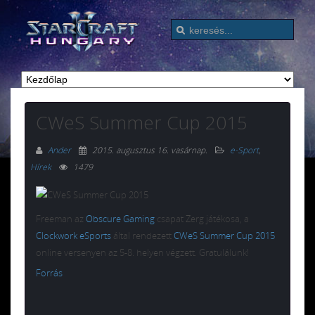
CWeS Summer Cup 2015
Ander
2015. augusztus 16. vasárnap
.
e-Sport
,
Hírek
1479
Freeman az
Obscure Gaming
csapat Zerg játékosa, a
Clockwork eSports
által rendezett
CWeS Summer Cup 2015
online versenyen az 5-8. helyen végzett. Gratulálunk!
Forrás