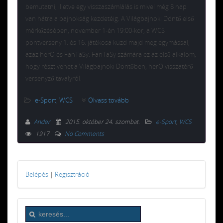
bemutatni, illetve egy visszaszámlálás is mivel még 8 nap
van hátra a bajnokság kezdetéig. A Világbajnoki Döntő első
mérkőzésében, november 1-én 19:00-kor, a WCS
pontverseny 1. és 16. játékosa küzd majd meg egymással,
azaz herO és FanTaSy. FanTaSy számára ez az első alkalom,
hogy részt vehet a Világbajnoki Döntőben, herO visszatérő
versenyző tavalyról.
e-Sport
,
WCS
Olvass tovább
Ander
2015. október 24. szombat
.
e-Sport
,
WCS
1917
No Comments
Belépés
|
Regisztráció