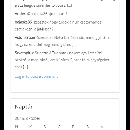
a sc2 league simmilar to yours, [...]
Ander
: @hajaska86: /join hun-1
hajaska86
: sziasztok hogy tudok a hun csatornához
csatlakozni a játékban?
Astonkacser
: Sziasztok! Néha felnézek ide, mindig jó látni,
hogy ez az oldal még mindig él és [...]
Szvatopluk
: Sziasztok! Tudnátok nekem egy listát írni
azokról a map-okról, amik "zártak", azaz földi egységeket
csak [...]
Log in to post a comment.
Naptár
2015. október
H
K
S
C
P
S
V