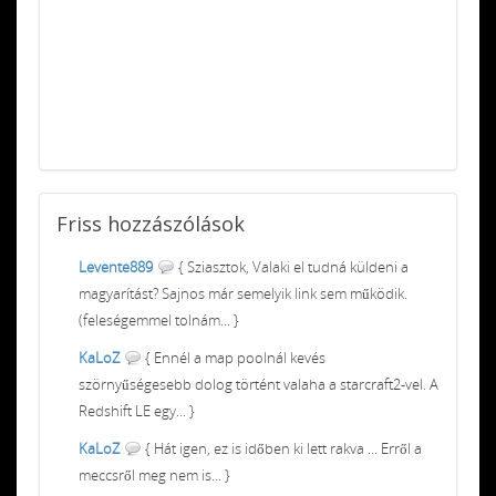
Friss
hozzászólások
Levente889
{ Sziasztok, Valaki el tudná küldeni a
magyarítást? Sajnos már semelyik link sem működik.
(feleségemmel tolnám... }
KaLoZ
{ Ennél a map poolnál kevés
szörnyűségesebb dolog történt valaha a starcraft2-vel. A
Redshift LE egy... }
KaLoZ
{ Hát igen, ez is időben ki lett rakva ... Erről a
meccsről meg nem is... }