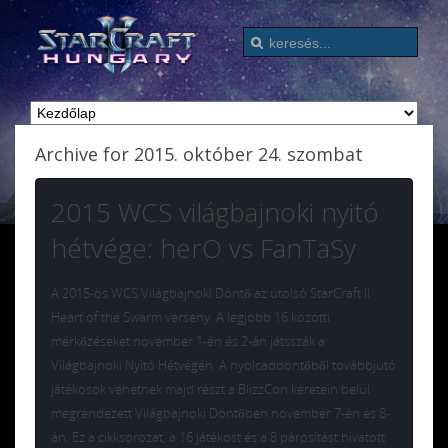
Archive for 2015. október 24. szombat
2015 WCS világbajnoki nyitó
hétvége: herO vs FanTaSy
A 2015-ös WCS Világbajnoki Döntő az utolsó StarCraft II
Heart of the Swarm verseny. A legjobb 16 közötti
mérkőzéseket november 1-én és 2-án játsszák a
Világbajnoki Nyitó Hétvégén. A nyolcaddöntőből továbbjutó
játékosok vehetnek majd részt a BlizzCon keretein belül
megrendezett Világbajnoki Döntőben november 7-én és 8-
án. Ez a cikksorozat, a 16 játékost és a 8 párosítást hivatott