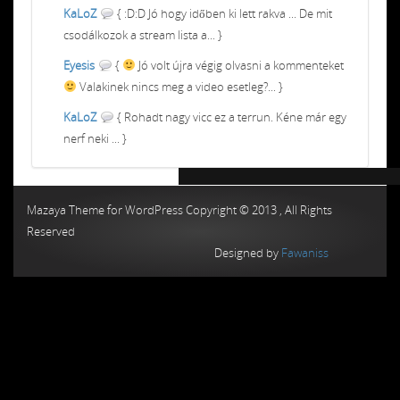
KaLoZ
{ :D:D Jó hogy időben ki lett rakva ... De mit
csodálkozok a stream lista a... }
Eyesis
{
Jó volt újra végig olvasni a kommenteket
Valakinek nincs meg a video esetleg?... }
KaLoZ
{ Rohadt nagy vicc ez a terrun. Kéne már egy
nerf neki ... }
Chiptuning MMC Autochip
Chiptunin
Mazaya Theme for WordPress Copyright © 2013 , All Rights
Reserved
Designed by
Fawaniss