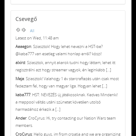
Csevegő
All
Latest on Wed, 11:48 am
Aeaegon
: Sziasztok! Hogy lehet nevezni a HST-be?
@kaba777 van esetleg valami honlap erről? köszi!
alxird
: Sziasztok, annyit akarok tudni hogy láttam, lehet itt
regisztrálni azt hogy streamer vagyok, én leginkább [...]
Meja
: Sziasztok! Valahogy 1 év starcraftezés után csak most
fedeztem fel, hogy van magyar liga. Hogyan lehet [...]
kaba777
: HST: NEVEZÉS új játékosoknak. Kedves Mindenki!
a mappool váltás utáni szünetet követően utolsó
harmadához érkezik a [...]
Ander
: CroCyrus: Hi, try contacting our Nation Wars team
members.
CroCyrus
: Hello guys, im from croatia and we are organizing