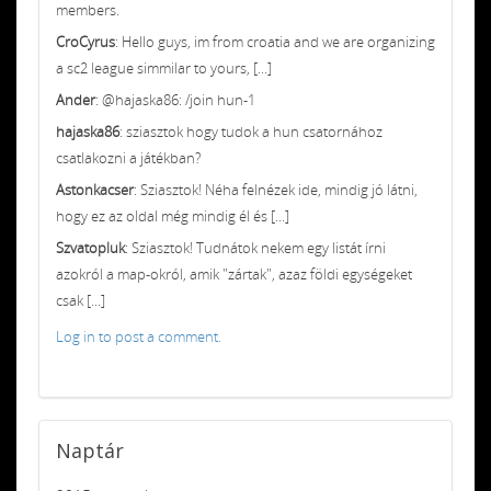
members.
CroCyrus
: Hello guys, im from croatia and we are organizing
a sc2 league simmilar to yours, [...]
Ander
: @hajaska86: /join hun-1
hajaska86
: sziasztok hogy tudok a hun csatornához
csatlakozni a játékban?
Astonkacser
: Sziasztok! Néha felnézek ide, mindig jó látni,
hogy ez az oldal még mindig él és [...]
Szvatopluk
: Sziasztok! Tudnátok nekem egy listát írni
azokról a map-okról, amik "zártak", azaz földi egységeket
csak [...]
Log in to post a comment.
Naptár