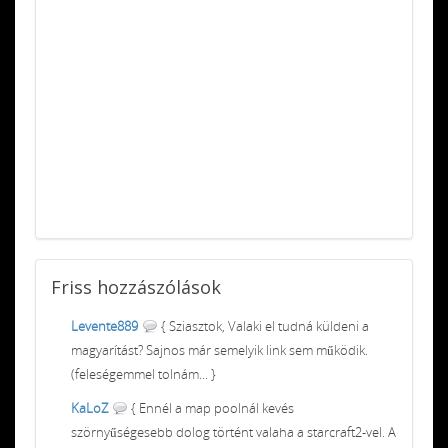
Friss
hozzászólások
Levente889
{ Sziasztok, Valaki el tudná küldeni a
magyarítást? Sajnos már semelyik link sem működik.
(feleségemmel tolnám... }
KaLoZ
{ Ennél a map poolnál kevés
szörnyűségesebb dolog történt valaha a starcraft2-vel. A