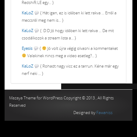
Redshift LE egy... }
KaLoZ
{ Hát igen, ez is időben ki lett rakva ... Erről a
meccsről meg nem is... }
KaLoZ
{ :D:D Jó hogy időben ki lett rakva ... De mit
csodálkozok a stream lista a... }
Eyesis
{
Jó volt újra végig olvasni a kommenteket
Valakinek nincs meg a video esetleg?... }
KaLoZ
{ Rohadt nagy vicc ez a terrun. Kéne már egy
nerf neki ... }
Chiptuning MMC Autochip
Chiptunin
Mazaya Theme for WordPress Copyright © 2013 , All Rights
Reserved
Designed by
Fawaniss