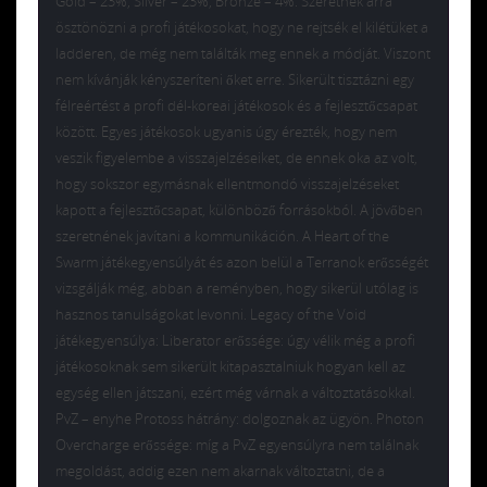
Gold – 23%, Silver – 23%, Bronze – 4%. Szeretnék arra
ösztönözni a profi játékosokat, hogy ne rejtsék el kilétüket a
ladderen, de még nem találták meg ennek a módját. Viszont
nem kívánják kényszeríteni őket erre. Sikerült tisztázni egy
félreértést a profi dél-koreai játékosok és a fejlesztőcsapat
között. Egyes játékosok ugyanis úgy érezték, hogy nem
veszik figyelembe a visszajelzéseiket, de ennek oka az volt,
hogy sokszor egymásnak ellentmondó visszajelzéseket
kapott a fejlesztőcsapat, különböző forrásokból. A jövőben
szeretnének javítani a kommunikáción. A Heart of the
Swarm játékegyensúlyát és azon belül a Terranok erősségét
vizsgálják még, abban a reményben, hogy sikerül utólag is
hasznos tanulságokat levonni. Legacy of the Void
játékegyensúlya: Liberator erőssége: úgy vélik még a profi
játékosoknak sem sikerült kitapasztalniuk hogyan kell az
egység ellen játszani, ezért még várnak a változtatásokkal.
PvZ – enyhe Protoss hátrány: dolgoznak az ügyön. Photon
Overcharge erőssége: míg a PvZ egyensúlyra nem találnak
megoldást, addig ezen nem akarnak változtatni, de a