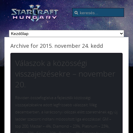
Archive for 2015. november 24. kedd
Válaszok a közösségi
visszajelzésekre – november
20.
Röviden összefoglalva a fejlesztők közösségi
visszajelzésekre adott legfrissebb válaszait: Még
decemberben, a karácsonyi időszak előtt szeretnének egy új
ladder szezont indítani módosított liga eloszlással: GM –
top 200, Master – 4%, Diamond – 23%, Platinum – 23%,