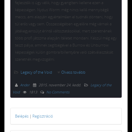
fejlesztők is úgy vélik, hogy gyengíteni kellene ezen a
képességen. Nydus Worm: még nincs kellő mennyiségű
meccs, ami alapján egyértelműen el tudnák dönteni, hogy
túl erős vagy sem. Összességében egyelőre még várnak a
játékegyensúlyt érintő változtatásokkal, mert szeretnének
több profi játszma alapján ítéletet mondani. Készül még egy
teszt pálya, aminek segítségével a Burrow és Unburrow
képességek külön gombra/billentyűre való szétválasztását
szeretnék megvizsgálni.
Legacy of the Void
Olvass tovább
Ander
2015. november 24. kedd
.
Legacy of the
Void
1813
No Comments
Belépés
|
Regisztráció