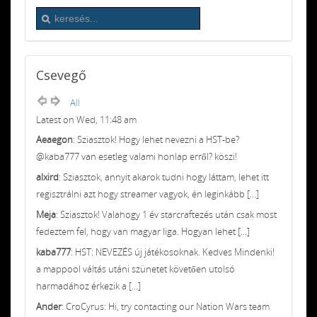
Csevegő
All
Latest on Wed, 11:48 am
Aeaegon
: Sziasztok! Hogy lehet nevezni a HST-be?
@kaba777 van esetleg valami honlap erről? köszi!
alxird
: Sziasztok, annyit akarok tudni hogy láttam, lehet itt
regisztrálni azt hogy streamer vagyok, én leginkább [...]
Meja
: Sziasztok! Valahogy 1 év starcraftezés után csak most
fedeztem fel, hogy van magyar liga. Hogyan lehet [...]
kaba777
: HST: NEVEZÉS új játékosoknak. Kedves Mindenki!
a mappool váltás utáni szünetet követően utolsó
harmadához érkezik a [...]
Ander
: CroCyrus: Hi, try contacting our Nation Wars team