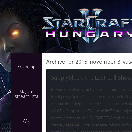
Archive for 2015. november 8. va
Kezdőlap
Supplyblock: the Last Call Show
Hamarosan eljön az idő amikor szeretett kiegés
Magyar
stream lista
felváltja egy új reméljük hasonlóan jó játék. Vis
visszatekintés képen szeretnénk meginvitálni ti
(11.08) a Supplyblock TV utolsó HoTS streamjér
nosztalgiázhatunk MAGYARORSZÁG régi és új 
Wiki
személyiségeivel. Ha te is részese voltál a köz