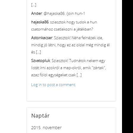
[...]
Ander
: @hajaska86: /join hun-1
hajaska86
: sziasztok hogy tudok a hun
csatornához csatlakozni a játékban?
Astonkacser
: Sziasztok! Néha felnézek ide,
mindig jó látni, hogy ez az oldal még mindig él
és [...]
Szvatopluk
: Sziasztok! Tudnátok nekem egy
listát írni azokról a map-okról, amik "zártak",
azaz földi egységeket csak [...]
Log in to post a comment.
Naptár
2015. november