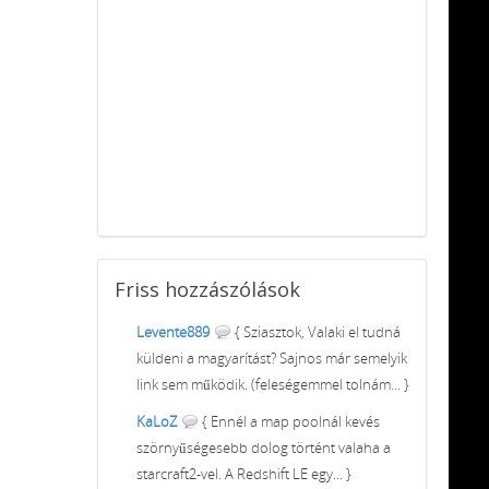
Friss
hozzászólások
Levente889
{ Sziasztok, Valaki el tudná
küldeni a magyarítást? Sajnos már semelyik
link sem működik. (feleségemmel tolnám... }
KaLoZ
{ Ennél a map poolnál kevés
szörnyűségesebb dolog történt valaha a
starcraft2-vel. A Redshift LE egy... }