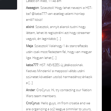
Latest on Wed, 11:48 am
Aeaegon
: Sziasztok! Hogy lehet nevezni a HST-
be? @kaba777 van esetleg valami honlap
erről? köszi!
alxird
: Sziasztok, annyit akarok tudni hogy
láttam, lehet itt regisztrálni azt hogy streamer
vagyok, én leginkább [...]
Meja
: Sziasztok! Valahogy 1 év starcraftezés
után csak most fedeztem fel, hogy van magyar
liga. Hogyan lehet [...]
kaba777
: HST: NEVEZÉS új játékosoknak.
Kedves Mindenki! a mappool váltás utáni
szünetet követően utolsó harmadához érkezik
a [...]
Ander
: CroCyrus: Hi, try contacting our Nation
Wars team members.
CroCyrus
: Hello guys, im from croatia and we
are organizing a sc2 league simmilar to yours,