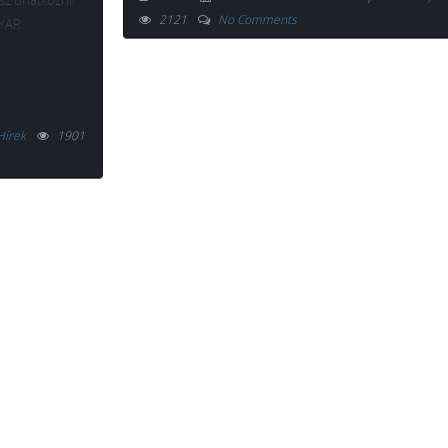
sz unatkozni!
2121
No Comments
GYAR
Hírek
1901