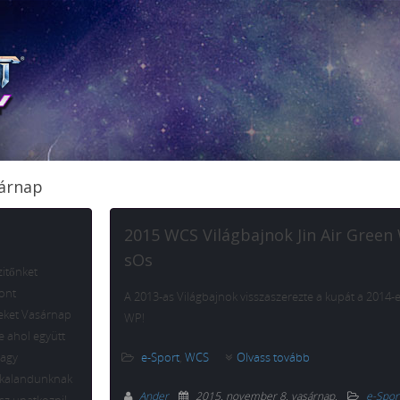
sárnap
2015 WCS Világbajnok Jin Air Green
sOs
zitőnket
zont
A 2013-as Világbajnok visszaszerezte a kupát a 2014-e
teket Vasárnap
WP!
e ahol együtt
nagy
e-Sport
,
WCS
Olvass tovább
ös kalandunknak
Ander
2015. november 8. vasárnap
.
e-Spor