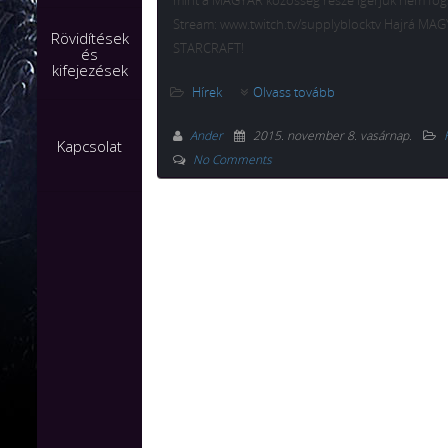
mint a MAGYAR közösség része igérjük nem fog
Stream: www.twitch.tv/supplyblocktv Hajrá MA
Rövidítések
STARCRAFT!
és
kifejezések
Hírek
Olvass tovább
Ander
2015. november 8. vasárnap
.
Kapcsolat
No Comments