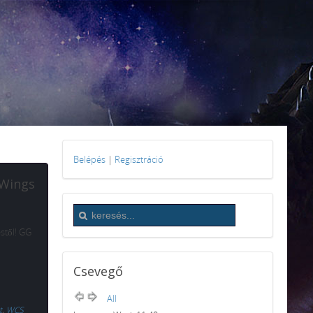
Belépés
|
Regisztráció
 Wings
stől! GG
Csevegő
All
t
,
WCS