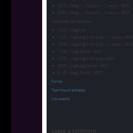
19:15 – Főág – 1. forduló – 1. meccs – BO5
20:30 – Főág – 1. forduló – 2. meccs – BO5
November 28. szombat:
13:45 – Megnyitó
14:00 – Vigaszág 3. forduló – 1. meccs – BO5
15:30 – Vigaszág 3. forduló – 2. meccs – BO5
17:00 – Főág Döntő – BO5
18:30 – Vigaszág 4. forduló – BO5
20:00 – Vigaszág Döntő – BO5
21:30 – Nagy Döntő – BO7
Forrás
Teamliquid előzetes
Liquipedia
Leave a comment