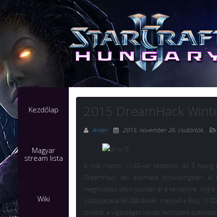
2015 DreamHack Wint
Kezdőlap
Ander
2015. november 26. csütörtök
.
Magyar
stream lista
A mai napon 11:45-kor kezdődik, és 3 napig t
DreamHack téli állomása Jönköpingben. A 
meghívásos úton jutottak el a versenyre, míg a
Wiki
összdíjazása 50 000 dollár, melyből a fődíj 10 0
tovább, a vigaszágas kiesés rendszerű szakaszb