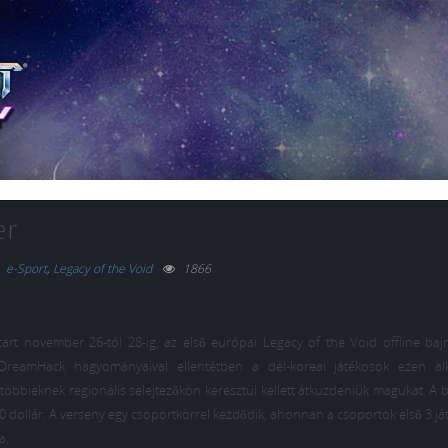
er
e-Sport
,
Legacy of the Void
1866
art november 26-tól 28-ig, az első európai Legacy of the Void offline baj
DreamHack hagyományaival ellentétben a dél-koreai játékosok ezen al
 többieknek regionális selejtezőkön keresztül kellett átküzdeniük magukat. A
00 dollár. A verseny egy csoportkörrel kezdődik, ahonnan a csoportok első 3 já
a.