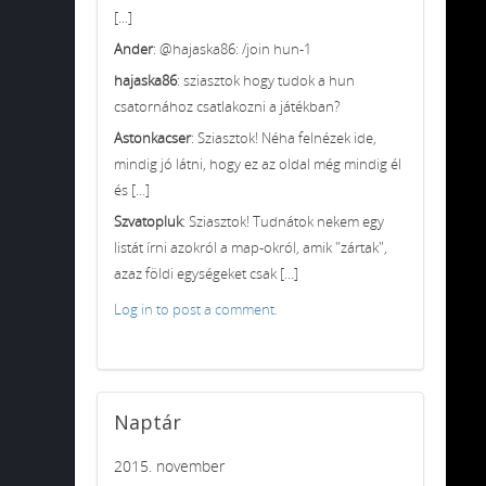
[...]
Ander
: @hajaska86: /join hun-1
hajaska86
: sziasztok hogy tudok a hun
csatornához csatlakozni a játékban?
Astonkacser
: Sziasztok! Néha felnézek ide,
mindig jó látni, hogy ez az oldal még mindig él
és [...]
Szvatopluk
: Sziasztok! Tudnátok nekem egy
listát írni azokról a map-okról, amik "zártak",
azaz földi egységeket csak [...]
Log in to post a comment.
Naptár
2015. november