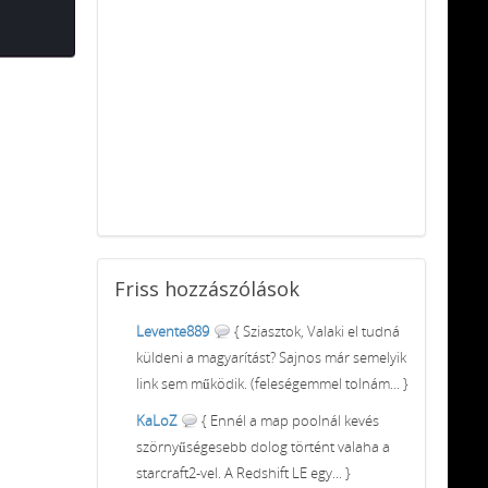
Friss
hozzászólások
Levente889
{ Sziasztok, Valaki el tudná
küldeni a magyarítást? Sajnos már semelyik
link sem működik. (feleségemmel tolnám... }
KaLoZ
{ Ennél a map poolnál kevés
szörnyűségesebb dolog történt valaha a
starcraft2-vel. A Redshift LE egy... }