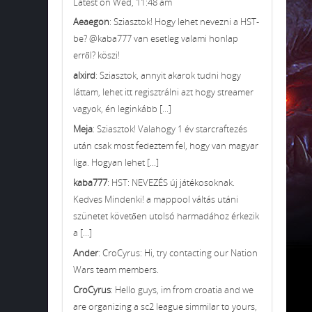
Latest on Wed, 11:48 am
Aeaegon
: Sziasztok! Hogy lehet nevezni a HST-
be? @kaba777 van esetleg valami honlap
erről? köszi!
alxird
: Sziasztok, annyit akarok tudni hogy
láttam, lehet itt regisztrálni azt hogy streamer
vagyok, én leginkább [...]
Meja
: Sziasztok! Valahogy 1 év starcraftezés
után csak most fedeztem fel, hogy van magyar
liga. Hogyan lehet [...]
kaba777
: HST: NEVEZÉS új játékosoknak.
Kedves Mindenki! a mappool váltás utáni
szünetet követően utolsó harmadához érkezik
a [...]
Ander
: CroCyrus: Hi, try contacting our Nation
Wars team members.
CroCyrus
: Hello guys, im from croatia and we
are organizing a sc2 league simmilar to yours,