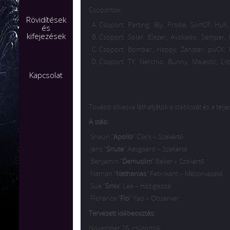
Csoportok:
Rövidítések
Csoport:
Parting
,
Bly
,
Probe
,
SortOf
,
HuK
és
kifejezések
Csoport:
Solar
,
Elazer
,
Avokado
,
Semper
,
Csoport:
Bomber
,
Happy
,
Zanster
,
puCK
,
Csoport:
TY
,
Nerchio
,
Bunny
,
Majestic
,
Lil
Kapcsolat
Tovább olvasva láthatjátok a stáblistát és a telje
A stáb:
Shaun “
Apollo
” Clark – Szakértő
Jens “
Snute
” Aasgaard – Szakértő
Benjamin “
Demuslim
” Baker – Szakértő
Nathan “
Nathanias
” Fabrikant – Műsorvezető
Sue “
Smix
” Lee – Házigazda
Florence “
Flo
” Yao – Observer
Tervezett időbeosztás:
November 26. csütörtök: