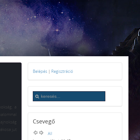
Belépés
|
Regisztráció
nokság, a
kalommal
Csevegő
 bajnokság
tékosa jut
All