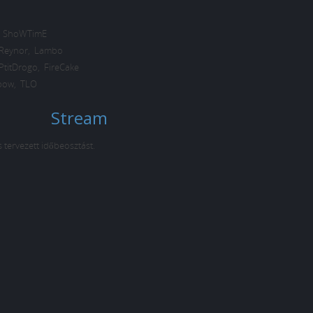
,
ShoWTimE
Reynor
,
Lambo
PtitDrogo
,
FireCake
bow
,
TLO
Stream
s tervezett időbeosztást.