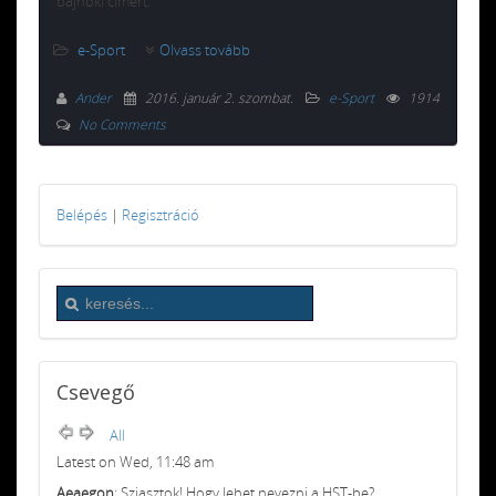
bajnoki címért.
e-Sport
Olvass tovább
Ander
2016. január 2. szombat
.
e-Sport
1914
No Comments
Belépés
|
Regisztráció
Csevegő
All
Latest on Wed, 11:48 am
Aeaegon
: Sziasztok! Hogy lehet nevezni a HST-be?