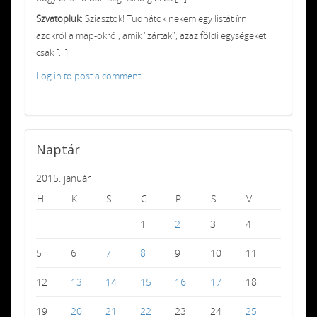
Szvatopluk
: Sziasztok! Tudnátok nekem egy listát írni
azokról a map-okról, amik "zártak", azaz földi egységeket
csak [...]
Log in to post a comment.
Naptár
2015. január
H
K
S
C
P
S
V
1
2
3
4
5
6
7
8
9
10
11
12
13
14
15
16
17
18
19
20
21
22
23
24
25