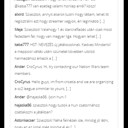
@kaba777 van esetleg valami honlap erről? köszi!
alxird
: Sziasztok, annyit akarok tudni hogy láttam, lehet itt
regisztrálni azt hogy streamer vagyok, én leginkább [...]
Meja
: Sziasztok! Valahogy 1 év starcraftezés után csak most
fedeztem fel, hogy van magyar liga. Hogyan lehet [...]
kaba777
: HST: NEVEZÉS új játékosoknak. Kedves Mindenki!
a mappool váltás utáni szünetet követően utolsó
harmadához érkezik a [...]
Ander
: CroCyrus: Hi, try contacting our Nation Wars team
members.
CroCyrus
: Hello guys, im from croatia and we are organizing
a sc2 league simmilar to yours, [...]
Ander
: @hajaska86: /join hun-1
hajaska86
: sziasztok hogy tudok a hun csatornához
csatlakozni a játékban?
Astonkacser
: Sziasztok! Néha felnézek ide, mindig jó látni,
hogy ez az oldal még mindig él és [...]