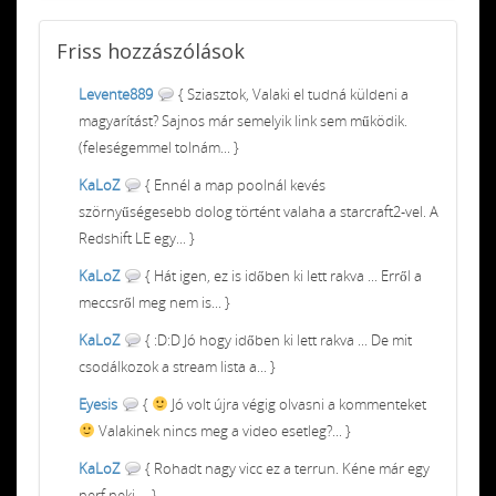
Friss
hozzászólások
Levente889
{ Sziasztok, Valaki el tudná küldeni a
magyarítást? Sajnos már semelyik link sem működik.
(feleségemmel tolnám... }
KaLoZ
{ Ennél a map poolnál kevés
szörnyűségesebb dolog történt valaha a starcraft2-vel. A
Redshift LE egy... }
KaLoZ
{ Hát igen, ez is időben ki lett rakva ... Erről a
meccsről meg nem is... }
KaLoZ
{ :D:D Jó hogy időben ki lett rakva ... De mit
csodálkozok a stream lista a... }
Eyesis
{
Jó volt újra végig olvasni a kommenteket
Valakinek nincs meg a video esetleg?... }
KaLoZ
{ Rohadt nagy vicc ez a terrun. Kéne már egy
nerf neki ... }