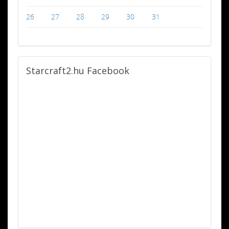
26
27
28
29
30
31
Starcraft2.hu
Facebook