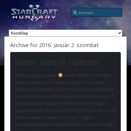
Archive for 2016. január 2. szombat
Nation Wars III: rájátszás
Kezdjük együtt az új évet!
Január második és harmadik
napján tartsatok velünk ugyanis a Nation Wars utolsó
szakaszához érkeztünk! Várunk minden kedves érdeklődőt
a SupplyblockTV-n 4 órától! Stream: twitch.tv/supplyblockTV
Támogasd te is a Magyar StarCraftot és nézd a magyar
nyelvű közvetitést. A francia O’Gaming TV Nation Wars nevet
viselő csapatversenyében, az induló országok,
közönségszavazással kiválasztott játékosai küzdenek meg a