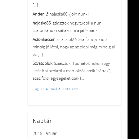
[...]
Ander
: @hajaska86: /join hun-1
hajaska86
: sziasztok hogy tudok a hun
csatornához csatlakozni a játékban?
Astonkacser
: Sziasztok! Néha felnézek ide,
mindig jó látni, hogy ez az oldal még mindig él
és [...]
Szvatopluk
: Sziasztok! Tudnátok nekem egy
listát írni azokról a map-okról, amik "zártak",
azaz földi egységeket csak [...]
Log in to post a comment.
Naptár
2015. január