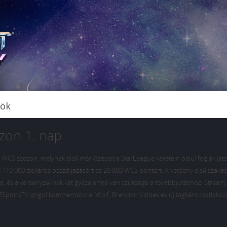
tök
zon 1. nap
 WCS szezon, melynek első mérkőzéseit a StarLeague keretein belül fogják játs
110 000 dolláros összdíjazásért és 20 800 WCS pontért. A verseny első szaka
a, és a versenyzőknek két győzelemre van szüksége a továbbjutáshoz. Stream
SportsTV angol kommentátorai Wolf, Brendan Valdes és új tagként csatlakoz