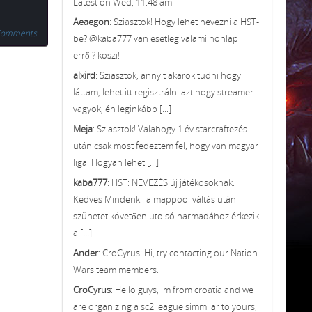
Latest on Wed, 11:48 am
Aeaegon
: Sziasztok! Hogy lehet nevezni a HST-
Comments
be? @kaba777 van esetleg valami honlap
erről? köszi!
alxird
: Sziasztok, annyit akarok tudni hogy
láttam, lehet itt regisztrálni azt hogy streamer
vagyok, én leginkább [...]
Meja
: Sziasztok! Valahogy 1 év starcraftezés
után csak most fedeztem fel, hogy van magyar
liga. Hogyan lehet [...]
kaba777
: HST: NEVEZÉS új játékosoknak.
Kedves Mindenki! a mappool váltás utáni
szünetet követően utolsó harmadához érkezik
a [...]
Ander
: CroCyrus: Hi, try contacting our Nation
Wars team members.
CroCyrus
: Hello guys, im from croatia and we
are organizing a sc2 league simmilar to yours,