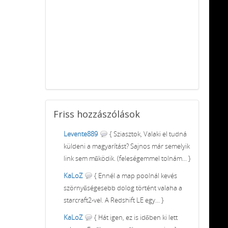
Friss
hozzászólások
Levente889
{ Sziasztok, Valaki el tudná
küldeni a magyarítást? Sajnos már semelyik
link sem működik. (feleségemmel tolnám... }
KaLoZ
{ Ennél a map poolnál kevés
szörnyűségesebb dolog történt valaha a
starcraft2-vel. A Redshift LE egy... }
KaLoZ
{ Hát igen, ez is időben ki lett