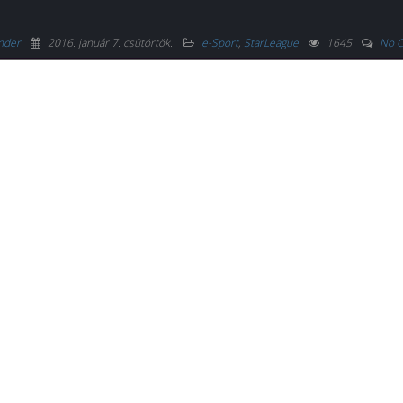
nder
2016. január 7. csütörtök
.
e-Sport
,
StarLeague
1645
No 