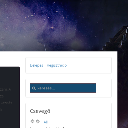
Belépés
|
Regisztráció
zani. A
sza
, kezdés
ik
Csevegő
All