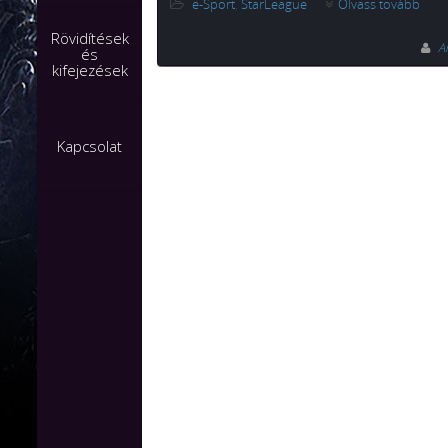
e-Sport
,
StarLeague
Olvass tovább
Rövidítések
A
és
kifejezések
Kapcsolat