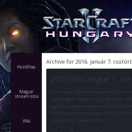
Archive for 2016. január 7. csütör
Kezdőlap
2016 StarLeague 1. sze
Magyar
A mai napon 10:00-kor elkezdődik a 2016 koreai
stream lista
bajnokságban 16 játékos küzd meg a több, mint 
egyenes kiesés rendszerben kerül lebonyolításr
10:00 RagnaroK vs INnoVation soO vs ByuN Az E
hozzájuk Nick „Tasteless” Plott is.
Wiki