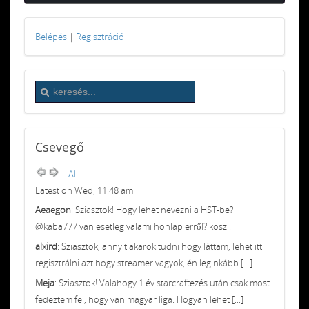
Belépés
|
Regisztráció
Csevegő
All
Latest on Wed, 11:48 am
Aeaegon
: Sziasztok! Hogy lehet nevezni a HST-be?
@kaba777 van esetleg valami honlap erről? köszi!
alxird
: Sziasztok, annyit akarok tudni hogy láttam, lehet itt
regisztrálni azt hogy streamer vagyok, én leginkább [...]
Meja
: Sziasztok! Valahogy 1 év starcraftezés után csak most
fedeztem fel, hogy van magyar liga. Hogyan lehet [...]