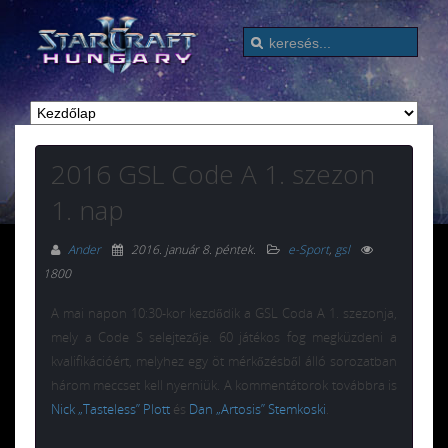
2016 GSL Code A 1. szezon
1. nap
Ander
2016. január 8. péntek
.
e-Sport
,
gsl
1800
A mai napon 10:30-kor kezdődik a GSL Coda A 1. szezonja,
mely a Code S selejtezője. 60 játékos fog megküzdeni a
kvalifikációért, melyhez egy öt mérkőzésből álló sorozatban
három meccset kell nyerniük. A kommentátorok továbbra is
Nick „Tasteless” Plott
és
Dan „Artosis” Stemkoski
.