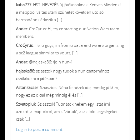
kaba777
: HST: NEVEZÉS új játékosoknak. Kedves Mindenki!
a mappool váltás utáni szünetet követően utolsó
harmadához érkezik a [...]
Ander
: CroCyrus: Hi, try contacting our Nation Wars team
members.
CroCyrus
: Hello guys, im from croatia and we are organizing
a sc2 league simmilar to yours, [...]
Ander
: @hajaska86: /join hun-1
hajaska86
: sziasztok hogy tudok a hun csatornához
csatlakozni a játékban?
Astonkacser
: Sziasztok! Néha felnézek ide, mindig jó látni,
hogy ez az oldal még mindig él és [...]
Szvatopluk
: Sziasztok! Tudnátok nekem egy listát írni
azokról a map-okról, amik "zártak", azaz földi egységeket
csak [...]
Log in to post a comment.