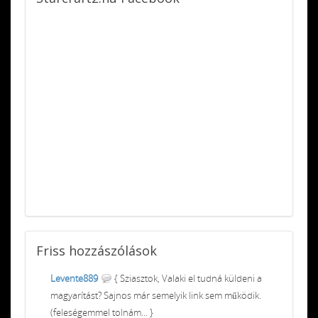
Friss
hozzászólások
Levente889
{ Sziasztok, Valaki el tudná küldeni a
magyarítást? Sajnos már semelyik link sem működik.
(feleségemmel tolnám... }