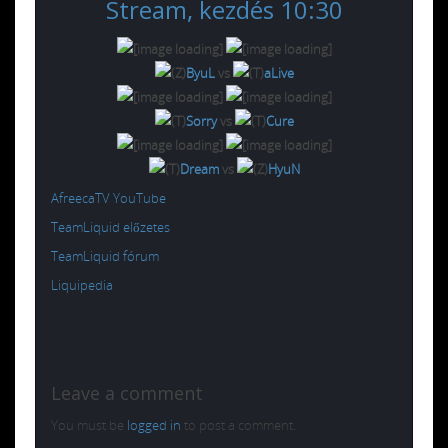
Stream, kezdés 10:30
ByuL
vs
aLive
Sorry
vs
Cure
Dream
vs
HyuN
AfreecaTV YouTube
TeamLiquid előzetes
TeamLiquid fórum
Liquipedia
Leave a comment
You must be
logged in
to post a comment.