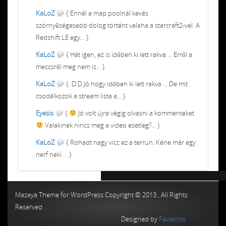
KaLoZ
{ Ennél a map poolnál kevés
szörnyűségesebb dolog történt valaha a starcraft2-vel. A
Redshift LE egy... }
KaLoZ
{ Hát igen, ez is időben ki lett rakva ... Erről a
meccsről meg nem is... }
KaLoZ
{ :D:D Jó hogy időben ki lett rakva ... De mit
csodálkozok a stream lista a... }
Eyesis
{
Jó volt újra végig olvasni a kommenteket
Valakinek nincs meg a video esetleg?... }
KaLoZ
{ Rohadt nagy vicc ez a terrun. Kéne már egy
nerf neki ... }
Chiptuning MMC Autochip
Chiptunin
Mazaya Theme for WordPress Copyright © 2013 , All Rights
Reserved
Designed by
Fawaniss