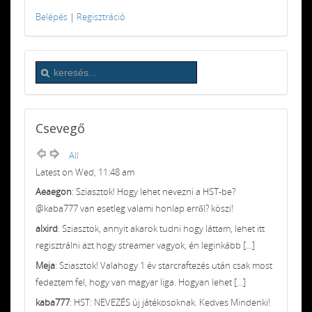
Belépés
|
Regisztráció
Csevegő
All
Latest on Wed, 11:48 am
Aeaegon
: Sziasztok! Hogy lehet nevezni a HST-be?
@kaba777 van esetleg valami honlap erről? köszi!
alxird
: Sziasztok, annyit akarok tudni hogy láttam, lehet itt
regisztrálni azt hogy streamer vagyok, én leginkább [...]
Meja
: Sziasztok! Valahogy 1 év starcraftezés után csak most
fedeztem fel, hogy van magyar liga. Hogyan lehet [...]
kaba777
: HST: NEVEZÉS új játékosoknak. Kedves Mindenki!