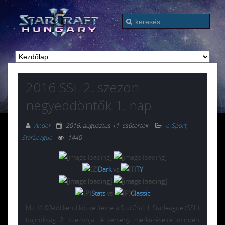
2016 SSL 2. szezon
negyeddöntők 1. nap
Ander
2016. augusztus 11. csütörtök
.
e-Sport
,
StarLeague
1440
Dark
vs
TY
Stats
vs
Classic
Ma 11:00-tól kerül közvetítésre a StarCraft II Starleague (SSL)
bajnokság 2. szezonja. A verseny mérkőzéseire minden