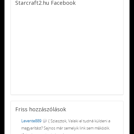
Starcraft2.hu
Facebook
Friss
hozzászólások
Levente889
{ Sziasztok, Valaki el tudná küldeni a
magyarítást? Sajnos már semelyik link sem működik.