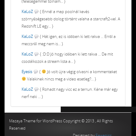
(feleségemmel tolnám... }
KaLoZ
{ Ennél a map poolnál kevés
szörnyűségesebb dolog történt valaha a starcraft2-vel. A
Redshift LE egy... }
KaLoZ
{ Hát igen, ez is időben ki lett rakva ... Erről a
meccsről meg nem is... }
KaLoZ
{ :D:D Jó hogy időben ki lett rakva ... De mit
csodálkozok a stream lista a... }
Eyesis
{
Jó volt újra végig olvasni a kommenteket
Valakinek nincs meg a video esetleg?... }
KaLoZ
{ Rohadt nagy vicc ez a terrun. Kéne már egy
nerf neki ... }
Chiptuning MMC Autochip
Chiptunin
Mazaya Theme for WordPress Copyright © 2013 , All Rights
Reserved
Designed by
Fawaniss