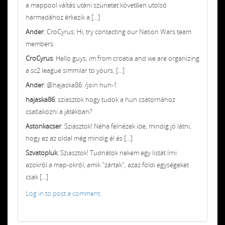
a mappool váltás utáni szünetet követően utolsó
harmadához érkezik a [...]
Ander
: CroCyrus: Hi, try contacting our Nation Wars team
members.
CroCyrus
: Hello guys, im from croatia and we are organizing
a sc2 league simmilar to yours, [...]
Ander
: @hajaska86: /join hun-1
hajaska86
: sziasztok hogy tudok a hun csatornához
csatlakozni a játékban?
Astonkacser
: Sziasztok! Néha felnézek ide, mindig jó látni,
hogy ez az oldal még mindig él és [...]
Szvatopluk
: Sziasztok! Tudnátok nekem egy listát írni
azokról a map-okról, amik "zártak", azaz földi egységeket
csak [...]
Log in to post a comment.