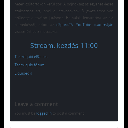
héten csütörtökön kerül sor. A bajnokság az egyeneskiesés
szakaszhoz ért, ahol a játékosoknak 3 győzelemre van
szüksége a tovább jutáshoz. Ha valaki lemaradna az elő
közvetítésről, akkor az
eSportsTV YouTube csatornáján
visszanézheti a meccseket.
Stream, kezdés 11:00
Teamliquid előzetes
Teamliquid fórum
Liquipedia
Leave a comment
You must be
logged in
to post a comment.