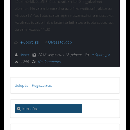
két 3 mérkőzésből álló sorozatban kell 2-2 győzelmet
elérniük. Ha valaki lemaradna az elő közvetítésről, akkor az
AfreecaTV YouTube csatornáján visszanézheti a meccseket.
Az olvass tovább linkre kattintva láthatod a többi csoportot.
Stream, kezdés 11:30
e-Sport
,
gsl
Olvass tovább
Ander
2016. augusztus 12. péntek
.
e-Sport
,
gsl
1296
No Comments
Belépés
|
Regisztráció