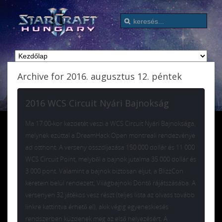
Archive for 2016. augusztus 12. péntek
2016 WCS Circuit Nyári Bajnokság
Ma 17:00-kor kezdetét veszi a WCS Circuit Nyári Bajnoksága,
melynek ezúttal a DreamHack Open montreali rendezvénye
ad otthont. A verseny összdíjazása 150 000 dollár és 11 000
WCS Circuit Point, melyből a bajnok jutalma 35 000 dollár és
3 000 pont. Valamint a bajnok biztosan eljut, a BlizzCon
keretein belül rendezett, Világbajnoki Döntő rájátszásába. A
versenyen 32 játékos vesz részt (teljes lista az olvass tovább
linkre kattintva érhető el), akik végig egyeneskiesés
rendszerben küzdenek meg az első helyezésért. A