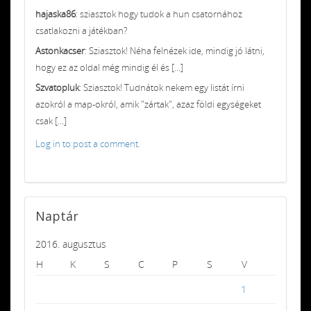
hajaska86
: sziasztok hogy tudok a hun csatornához
csatlakozni a játékban?
Astonkacser
: Sziasztok! Néha felnézek ide, mindig jó látni,
hogy ez az oldal még mindig él és [...]
Szvatopluk
: Sziasztok! Tudnátok nekem egy listát írni
azokról a map-okról, amik "zártak", azaz földi egységeket
csak [...]
Log in to post a comment.
Naptár
2016. augusztus
H
K
S
C
P
S
V
1