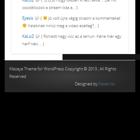
csodálkozok a stream lista a... }
Eyesis
{
Jó volt újra végig olvasni a kommenteket
Valakinek nincs meg a video esetleg?... }
KaLoZ
{ Rohadt nagy vicc ez a terrun. Kéne már egy
nerf neki ... }
Chiptuning MMC Autochip
Chiptunin
Mazaya Theme for WordPress Copyright © 2013 , All Rights
Reserved
Designed by
Fawaniss