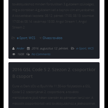
továbbjutáshoz minden fordulóban 3 győzelem szükséges,
míg a döntőben 4 győzelem kell a bajnoki cím elnyeréséhez.
A közvetítések kezdete: 08.12. péntek 17:00, 08.13. szombat
17:00 és 08.14. vasárnap 18:00. Angol Stream 1, Angol
Stream 2
e-Sport
,
WCS
Olvass tovább
Ander
2016. augusztus 12. péntek
.
e-Sport
,
WCS
1608
No Comments
2016 GSL Code S 2. Szezon 2. csoportkör
B csoport
Cure vs Dark sOs vs ByuN Ma 11:30-kor folytatódik a GSL
Code S 2. szezonjának 2. csoportköre, a további
mérkőzésekre jövő héten szerdán és pénteken kerül sor. A
második csoportkörből való továbbjutáshoz a játékosoknak