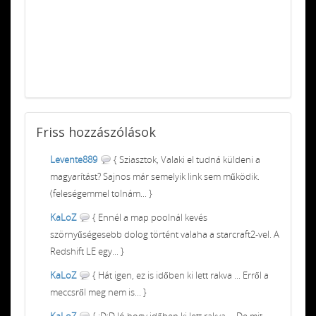
Friss
hozzászólások
Levente889
{ Sziasztok, Valaki el tudná küldeni a
magyarítást? Sajnos már semelyik link sem működik.
(feleségemmel tolnám... }
KaLoZ
{ Ennél a map poolnál kevés
szörnyűségesebb dolog történt valaha a starcraft2-vel. A
Redshift LE egy... }
KaLoZ
{ Hát igen, ez is időben ki lett rakva ... Erről a
meccsről meg nem is... }
KaLoZ
{ :D:D Jó hogy időben ki lett rakva ... De mit