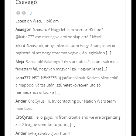
Csevegő
All
Latest on Wed, 11:48 am
Aeaegon
: Sziasztok! Hogy lehet nevezni a HST-be?
@kaba777 van esetleg valami honlap erről? köszi!
alxird
: Sziasztok, annyit akarok tudni hogy láttam, lehet itt
regisztrálni azt hogy streamer vagyok, én leginkább [...]
Meja
: Sziasztok! Valahogy 1 év starcraftezés után csak most
fedeztem fel, hogy van magyar liga. Hogyan lehet [...]
kaba777
: HST: NEVEZÉS új játékosoknak. Kedves Mindenki!
a mappool váltás utáni szünetet követően utolsó
harmadához érkezik a [...]
Ander
: CroCyrus: Hi, try contacting our Nation Wars team
members.
CroCyrus
: Hello guys, im from croatia and we are organizing
a sc2 league simmilar to yours, [...]
Ander
: @hajaska86: /join hun-1