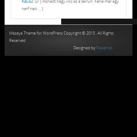
KaLoZ
{ Rohadt nagy vicc ez a terrun. Kéne már egy
nerf neki ... }
Chiptuning MMC Autochip
Chiptunin
Mazaya Theme for WordPress Copyright © 2013 , All Rights
Reserved
Designed by
Fawaniss