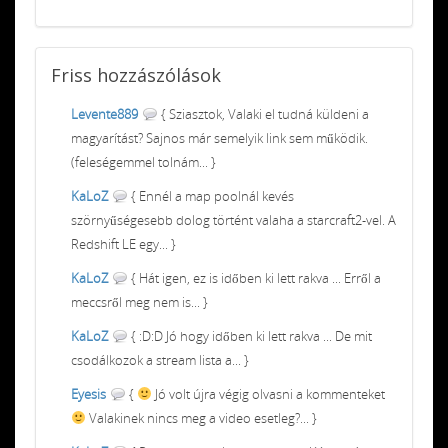
Friss
hozzászólások
Levente889
{ Sziasztok, Valaki el tudná küldeni a
magyarítást? Sajnos már semelyik link sem működik.
(feleségemmel tolnám... }
KaLoZ
{ Ennél a map poolnál kevés
szörnyűségesebb dolog történt valaha a starcraft2-vel. A
Redshift LE egy... }
KaLoZ
{ Hát igen, ez is időben ki lett rakva ... Erről a
meccsről meg nem is... }
KaLoZ
{ :D:D Jó hogy időben ki lett rakva ... De mit
csodálkozok a stream lista a... }
Eyesis
{
Jó volt újra végig olvasni a kommenteket
Valakinek nincs meg a video esetleg?... }