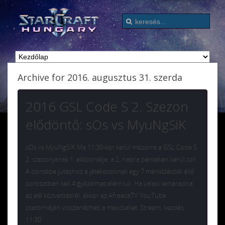
Archive for 2016. augusztus 31. szerda
2016 GSL Code S 2. Szezon
elődöntő: sOs vs MyuNgSiK
sOs vs MyuNgSiK Ma 11:30-kor kerül műsorra a GSL Code S
2. szezonjának 1. elődöntője, a 2. napra pénteken kerül sor.
A döntőbe jutáshoz a játékosoknak egy 7 mérkőzésből álló
sorozatban kell 4 győzelmet elérniük. Ha valaki lemaradna
az elő közvetítésről, akkor az AfreecaTV YouTube
csatornáján visszanézheti a meccseket. Stream, kezdés
11:30