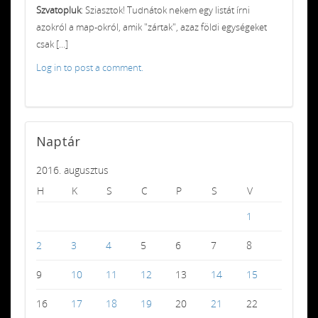
Szvatopluk
: Sziasztok! Tudnátok nekem egy listát írni
azokról a map-okról, amik "zártak", azaz földi egységeket
csak [...]
Log in to post a comment.
Naptár
2016. augusztus
H
K
S
C
P
S
V
1
2
3
4
5
6
7
8
9
10
11
12
13
14
15
16
17
18
19
20
21
22