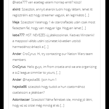
@kaba777 van esetleg valami honlap erről? köszi!
alxird
: Sziasztok, annyit akarok tudni hogy láttam, lehet itt
regisztrálni azt hogy streamer vagyok, én leginkább [...]
Meja
: Sziasztok! Valahogy 1 év starcraftezés után csak most
fedeztem fel, hogy van magyar liga. Hogyan lehet [...]
kaba777
: HST: NEVEZÉS új játékosoknak. Kedves Mindenki!
a mappool váltás utáni szünetet követően utolsó
harmadához érkezik a [...]
Ander
: CroCyrus: Hi, try contacting our Nation Wars team
members.
CroCyrus
: Hello guys, im from croatia and we are organizing
a sc2 league simmilar to yours, [...]
Ander
: @hajaska86: /join hun-1
hajaska86
: sziasztok hogy tudok a hun csatornához
csatlakozni a játékban?
Astonkacser
: Sziasztok! Néha felnézek ide, mindig jó látni,
hogy ez az oldal még mindig él és [...]