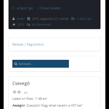
e-Sport
,
gsl
Olvass tovább
Ander
2016. augusztus 31. szerda
.
e-Sport
,
gsl
1511
No Comments
Belépés
|
Regisztráció
Csevegő
All
Latest on Wed, 11:48 am
Aeaegon
: Sziasztok! Hogy lehet nevezni a HST-be?