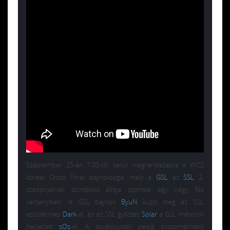
Szeptember 25-én 7:00-tól kerül megrendezésre a WCS
koreai Cross Final bajnoksága, mely a
GSL
és
SSL
2.
szezonjainak döntőseit állítja szembe egy négy fős
versenyben. A GSL bajnok
ByuN
küzd meg az SSL
ezüstérmes
Dark
-al, és az SSL győztes
Solar
a GSL második
helyezett
sOs
-el. A továbbjutók pedig összemérhetik