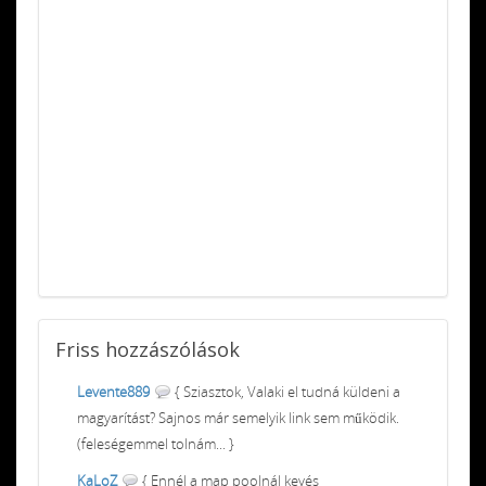
Friss
hozzászólások
Levente889
{ Sziasztok, Valaki el tudná küldeni a
magyarítást? Sajnos már semelyik link sem működik.
(feleségemmel tolnám... }
KaLoZ
{ Ennél a map poolnál kevés