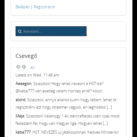
Belépés
|
Regisztráció
Csevegő
All
Latest on Wed, 11:48 am
Aeaegon
: Sziasztok! Hogy lehet nevezni a HST-be?
@kaba777 van esetleg valami honlap erről? köszi!
alxird
: Sziasztok, annyit akarok tudni hogy láttam, lehet itt
regisztrálni azt hogy streamer vagyok, én leginkább [...]
Meja
: Sziasztok! Valahogy 1 év starcraftezés után csak most
fedeztem fel, hogy van magyar liga. Hogyan lehet [...]
kaba777
: HST: NEVEZÉS új játékosoknak. Kedves Mindenki!