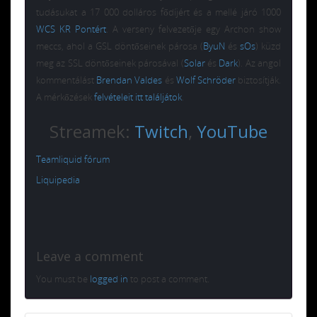
tudásukat a 17 000 dolláros fődíjért és a mellé járó 1000
WCS KR Pontért
. A verseny felvezetője egy Archon show
meccs, ahol a GSL döntőseinek párosa (
ByuN
és
sOs
) küzd
meg az SSL döntőseinek párosával (
Solar
és
Dark
). Az angol
kommentálást
Brendan Valdes
és
Wolf Schröder
biztosítják.
A mérkőzések
felvételeit itt találjátok
.
Streamek:
Twitch
,
YouTube
Teamliquid fórum
Liquipedia
Leave a comment
You must be
logged in
to post a comment.