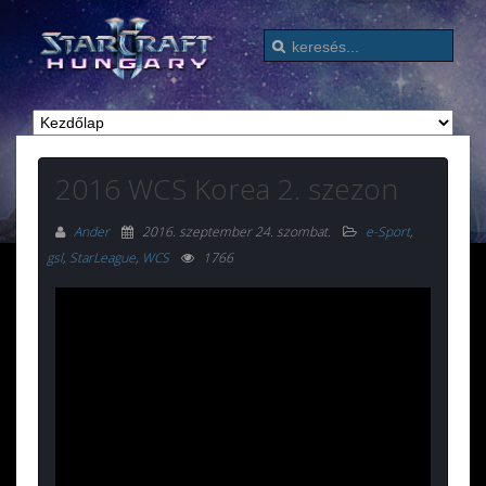
2016 WCS Korea 2. szezon
Ander
2016. szeptember 24. szombat
.
e-Sport
,
gsl
,
StarLeague
,
WCS
1766