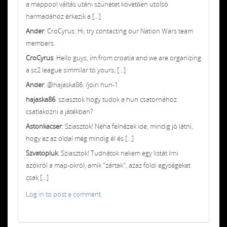
a mappool váltás utáni szünetet követően utolsó
harmadához érkezik a [...]
Ander
: CroCyrus: Hi, try contacting our Nation Wars team
members.
CroCyrus
: Hello guys, im from croatia and we are organizing
a sc2 league simmilar to yours, [...]
Ander
: @hajaska86: /join hun-1
hajaska86
: sziasztok hogy tudok a hun csatornához
csatlakozni a játékban?
Astonkacser
: Sziasztok! Néha felnézek ide, mindig jó látni,
hogy ez az oldal még mindig él és [...]
Szvatopluk
: Sziasztok! Tudnátok nekem egy listát írni
azokról a map-okról, amik "zártak", azaz földi egységeket
csak [...]
Log in to post a comment.