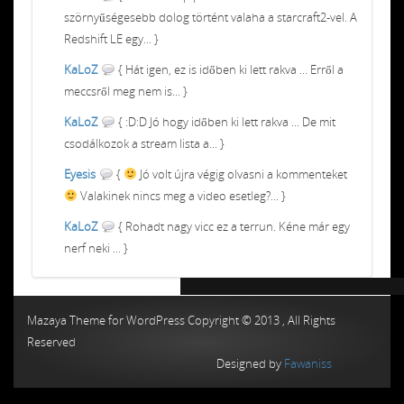
szörnyűségesebb dolog történt valaha a starcraft2-vel. A
Redshift LE egy... }
KaLoZ
{ Hát igen, ez is időben ki lett rakva ... Erről a
meccsről meg nem is... }
KaLoZ
{ :D:D Jó hogy időben ki lett rakva ... De mit
csodálkozok a stream lista a... }
Eyesis
{
Jó volt újra végig olvasni a kommenteket
Valakinek nincs meg a video esetleg?... }
KaLoZ
{ Rohadt nagy vicc ez a terrun. Kéne már egy
nerf neki ... }
Chiptuning MMC Autochip
Chiptunin
Mazaya Theme for WordPress Copyright © 2013 , All Rights
Reserved
Designed by
Fawaniss