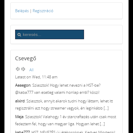
Belépés
|
Regisztráció
Csevegő
All
Latest on Wed, 11:48 am
Aeaegon
: Sziasztok! Hogy lehet nevezni a HST-be?
@kaba777 van esetleg valami honlap erről? köszi!
alxird
: Sziasztok, annyit akarok tudni hogy láttam, lehet itt
regisztrálni azt hogy streamer vagyok, én leginkább [...]
Meja
: Sziasztok! Valahogy 1 év starcraftezés után csak most
fedeztem fel, hogy van magyar liga. Hogyan lehet [...]
kaba777
: HST: NEVEZÉS új játékosoknak. Kedves Mindenki!