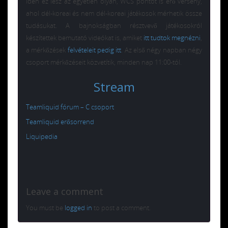
idén ez lesz az egyetlen olyan, WCS pontot is érő verseny,
ahol dél-koreai és nem dél-koreai játékosok mérhetik össze
tudásukat. A bajnokságban résztvevő játékosokról
készítettek bemutató videókat is, amiket
itt tudtok megnézni
,
a mérkőzések
felvételeit pedig itt
. Az első négy napban négy
csoport mérkőzéseit közvetítik, minden nap 11:00-tól.
Stream
Teamliquid fórum – C csoport
Teamliquid erősorrend
Liquipedia
Leave a comment
You must be
logged in
to post a comment.