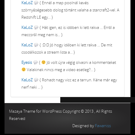
KaLoZ
{ Ennél a map poolnál kevés
szörnyűségesebb dolog történt valaha a starcraft2-vel. A
Redshift LE egy... }
KaLoZ
{ Hát igen, ez is időben ki lett rakva ... Erről a
meccsről meg nem is... }
KaLoZ
{ :D:D Jó hogy időben ki lett rakva ... De mit
csodálkozok a stream lista a... }
Eyesis
{
Jó volt újra végig olvasni a kommenteket
Valakinek nincs meg a video esetleg?... }
KaLoZ
{ Rohadt nagy vicc ez a terrun. Kéne már egy
nerf neki ... }
Chiptuning MMC Autochip
Chiptunin
Mazaya Theme for WordPress Copyright © 2013 , All Rights
Reserved
Designed by
Fawaniss