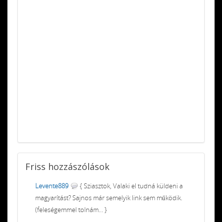
Friss
hozzászólások
Levente889
{ Sziasztok, Valaki el tudná küldeni a
magyarítást? Sajnos már semelyik link sem működik.
(feleségemmel tolnám... }