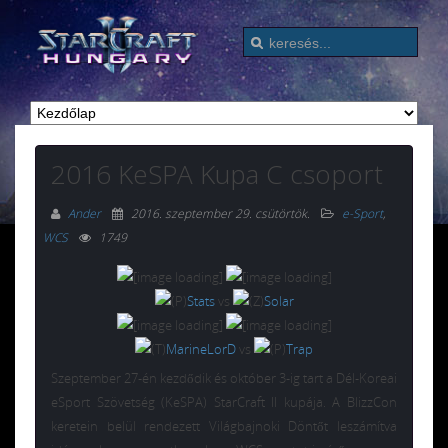
2016 KeSPA Kupa C csoport
Ander
2016. szeptember 29. csütörtök
.
e-Sport
,
WCS
1749
Stats
vs
Solar
MarineLorD
vs
Trap
Szeptember 27-én kezdődik és október 3-ig tart a Dél-Koreai
eSport Szövetség (KeSPA) StarCraft II kupája. A BlizzCon
keretein belül rendezett Világbajnoki Döntőt leszámítva