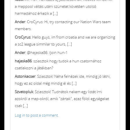
a mappool váltás utáni szünetet követően utolsó
harmadához érkezik a [...]
Ander
: CroCyrus: Hi, try contacting our Nation Wars team
members.
CroCyrus
: Hello guys, im from croatia and we are organizing
a sc2 league simmilar to yours, [...]
Ander
: @hajaska86: /join hun-1
hajaska86
: sziasztok hogy tudok a hun csatornához
csatlakozni a játékban?
Astonkacser
: Sziasztok! Néha felnézek ide, mindig jó látni,
hogy ez az oldal még mindig él és [...]
Szvatopluk
: Sziasztok! Tudnátok nekem egy listát írni
azokról a map-okról, amik "zártak", azaz földi egységeket
csak [...]
Log in to post a comment.