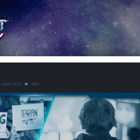
e-Sport
,
WCS
1641