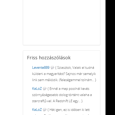
Friss
hozzászólások
Levente889
{ Sziasztok, Valaki el tudná
küldeni a magyarítást? Sajnos már semelyik
link sem működik. (feleségemmel tolnám... }
KaLoZ
{ Ennél a map poolnál kevés
szörnyűségesebb dolog történt valaha a
starcraft2-vel. A Redshift LE egy... }
KaLoZ
{ Hát igen, ez is időben ki lett