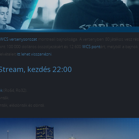
WCS versenysorozat
montreali bajnoksága. A versenyben 80 játékos vesz rés
int 100 000 dolláros összdíjazásért és 12 600
WCS pont
ért, melyből a bajnok
elvételeit
itt lehet visszanézni
.
Stream, kezdés 22:00
ök
(Ro64, Ro32).
ntők.
tők, elődöntők és döntő.