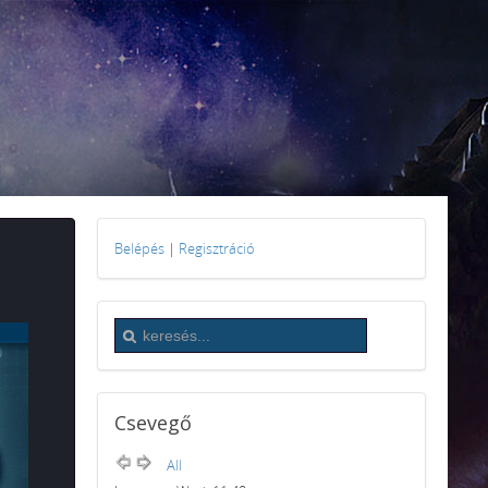
Belépés
|
Regisztráció
Csevegő
All