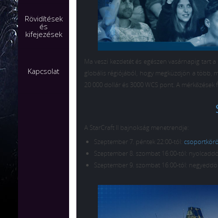
Rövidítések
és
kifejezések
Ma veszi kezdetét és egészen vasárnapig tart a
Kapcsolat
globális régiójából, hogy megküzdjön a több, m
20 000 dollár és 3000 WCS pont. A mérkőzések f
A StarCraft II bajnokság menetrendje:
Szeptember 7. péntek 22:00-tól:
csoportkör
Szeptember 8. szombat 16:00-tól: nyolcaddö
Szeptember 9. szombat 16:00-tól: negyeddön