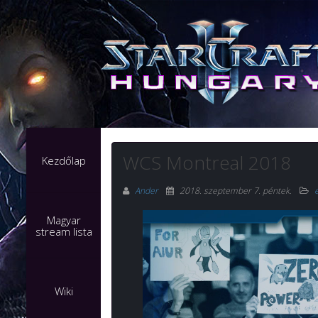
WCS Montreal 2018
Kezdőlap
Ander
2018. szeptember 7. péntek
.
Magyar
stream lista
Wiki