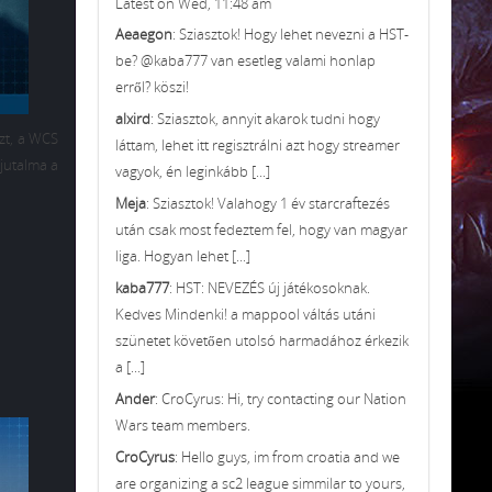
Latest on Wed, 11:48 am
Aeaegon
: Sziasztok! Hogy lehet nevezni a HST-
be? @kaba777 van esetleg valami honlap
erről? köszi!
alxird
: Sziasztok, annyit akarok tudni hogy
zt, a WCS
láttam, lehet itt regisztrálni azt hogy streamer
 jutalma a
vagyok, én leginkább [...]
Meja
: Sziasztok! Valahogy 1 év starcraftezés
után csak most fedeztem fel, hogy van magyar
liga. Hogyan lehet [...]
kaba777
: HST: NEVEZÉS új játékosoknak.
Kedves Mindenki! a mappool váltás utáni
szünetet követően utolsó harmadához érkezik
a [...]
Ander
: CroCyrus: Hi, try contacting our Nation
Wars team members.
CroCyrus
: Hello guys, im from croatia and we
are organizing a sc2 league simmilar to yours,