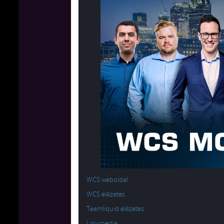
WCS weboldal
WCS előzetes
Teamliquid előzetes
Liquipedia