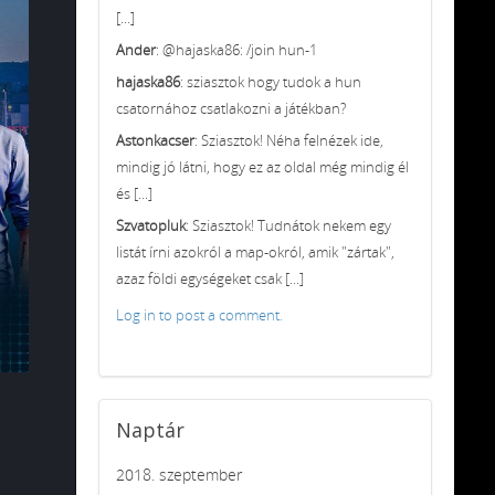
[...]
Ander
: @hajaska86: /join hun-1
hajaska86
: sziasztok hogy tudok a hun
csatornához csatlakozni a játékban?
Astonkacser
: Sziasztok! Néha felnézek ide,
mindig jó látni, hogy ez az oldal még mindig él
és [...]
Szvatopluk
: Sziasztok! Tudnátok nekem egy
listát írni azokról a map-okról, amik "zártak",
azaz földi egységeket csak [...]
Log in to post a comment.
Naptár
2018. szeptember