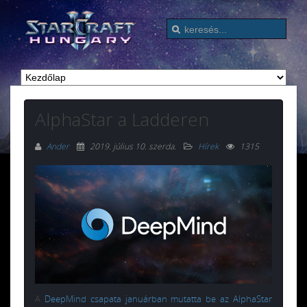
AlphaStar a Ladderen
Ander
2019. július 10. szerda
.
Hírek
1315
A
DeepMind csapata januárban mutatta be az AlphaStar