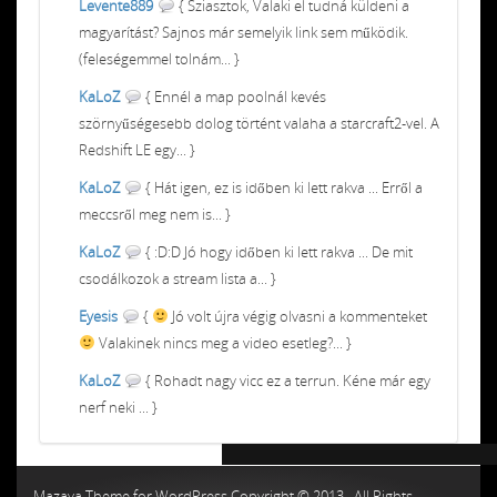
Levente889
{ Sziasztok, Valaki el tudná küldeni a
magyarítást? Sajnos már semelyik link sem működik.
(feleségemmel tolnám... }
KaLoZ
{ Ennél a map poolnál kevés
szörnyűségesebb dolog történt valaha a starcraft2-vel. A
Redshift LE egy... }
KaLoZ
{ Hát igen, ez is időben ki lett rakva ... Erről a
meccsről meg nem is... }
KaLoZ
{ :D:D Jó hogy időben ki lett rakva ... De mit
csodálkozok a stream lista a... }
Eyesis
{
Jó volt újra végig olvasni a kommenteket
Valakinek nincs meg a video esetleg?... }
KaLoZ
{ Rohadt nagy vicc ez a terrun. Kéne már egy
nerf neki ... }
Chiptuning MMC Autochip
Chiptunin
Mazaya Theme for WordPress Copyright © 2013 , All Rights