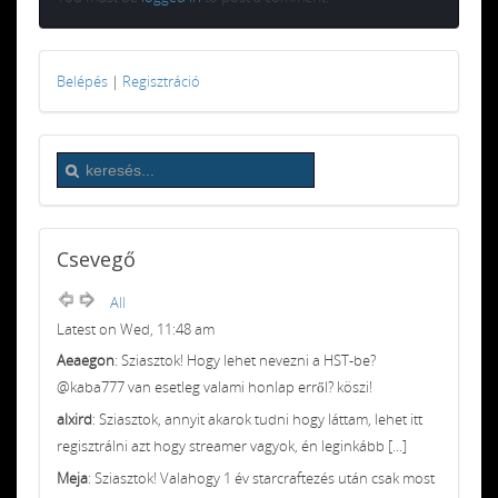
Belépés
|
Regisztráció
Csevegő
All
Latest on Wed, 11:48 am
Aeaegon
: Sziasztok! Hogy lehet nevezni a HST-be?
@kaba777 van esetleg valami honlap erről? köszi!
alxird
: Sziasztok, annyit akarok tudni hogy láttam, lehet itt
regisztrálni azt hogy streamer vagyok, én leginkább [...]
Meja
: Sziasztok! Valahogy 1 év starcraftezés után csak most