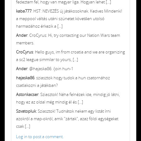
fedeztem fel, hogy van magyar liga. Hogyan lehet [...]
kaba777
: HST: NEVEZÉS új játékosoknak. Kedves Mindenki!
a mappool váltás utáni szünetet követően utolsó
harmadához érkezik a [...]
Ander
: CroCyrus: Hi, try contacting our Nation Wars team
members.
CroCyrus
: Hello guys, im from croatia and we are organizing
a sc2 league simmilar to yours, [...]
Ander
: @hajaska86: /join hun-1
hajaska86
: sziasztok hogy tudok a hun csatornához
csatlakozni a játékban?
Astonkacser
: Sziasztok! Néha felnézek ide, mindig jó látni,
hogy ez az oldal még mindig él és [...]
Szvatopluk
: Sziasztok! Tudnátok nekem egy listát írni
azokról a map-okról, amik "zártak", azaz földi egységeket
csak [...]
Log in to post a comment.