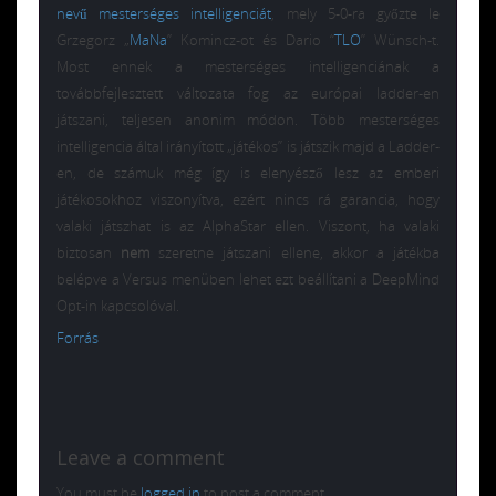
nevű mesterséges intelligenciát
, mely 5-0-ra győzte le
Grzegorz „
MaNa
” Komincz-ot és Dario “
TLO
” Wünsch-t.
Most ennek a mesterséges intelligenciának a
továbbfejlesztett változata fog az európai ladder-en
játszani, teljesen anonim módon. Több mesterséges
intelligencia által irányított „játékos” is játszik majd a Ladder-
en, de számuk még így is elenyésző lesz az emberi
játékosokhoz viszonyítva, ezért nincs rá garancia, hogy
valaki játszhat is az AlphaStar ellen. Viszont, ha valaki
biztosan
nem
szeretne játszani ellene, akkor a játékba
belépve a Versus menüben lehet ezt beállítani a DeepMind
Opt-in kapcsolóval.
Forrás
Leave a comment
You must be
logged in
to post a comment.