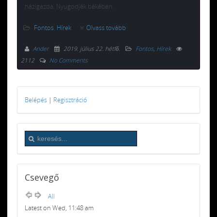
házigazda. Nyugodjék békében.
Fontos
,
Hírek
Olvass tovább
Ander
2019. július 22. hétfő
.
Fontos
,
Hírek
2112
No Comments
Belépés
|
Regisztráció
Csevegő
All
Latest on Wed, 11:48 am