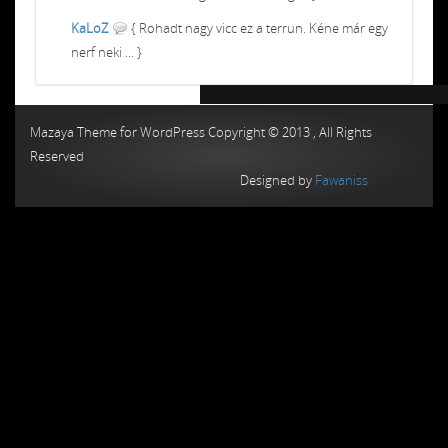
KaLoZ
{ Rohadt nagy vicc ez a terrun. Kéne már egy
nerf neki ... }
Chiptuning MMC Autochip
Chiptunin
Mazaya Theme for WordPress Copyright © 2013 , All Rights
Reserved
Designed by
Fawaniss