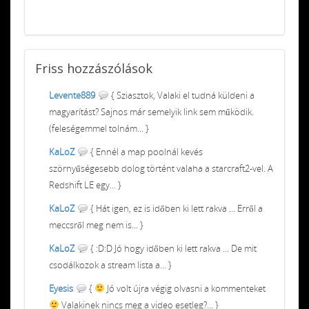
Friss
hozzászólások
Levente889
{ Sziasztok, Valaki el tudná küldeni a
magyarítást? Sajnos már semelyik link sem működik.
(feleségemmel tolnám... }
KaLoZ
{ Ennél a map poolnál kevés
szörnyűségesebb dolog történt valaha a starcraft2-vel. A
Redshift LE egy... }
KaLoZ
{ Hát igen, ez is időben ki lett rakva ... Erről a
meccsről meg nem is... }
KaLoZ
{ :D:D Jó hogy időben ki lett rakva ... De mit
csodálkozok a stream lista a... }
Eyesis
{
Jó volt újra végig olvasni a kommenteket
Valakinek nincs meg a video esetleg?... }