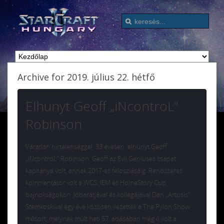
Archive for 2019. július 22. hétfő
Elhunyt Geoff „iNcontroL”
Robinson
Váratlan hirtelenséggel, 33 évesen, elhunyt Geoff
„iNcontroL” Robinson. Geoff az Evil Geniuses csapat
kapitánya volt, annak 2017-es feloszlásáig. Rendszeres
kommentátor volt a WCS, IEM és HomeStory Cup
bajnokságokon. Jóbarátjával és kollégájával Dan „Artosis”
Stemkoskival egy éve közösen vezették a The Pylon Show
műsort, melynek múlt heti 57. adásában még ő volt a