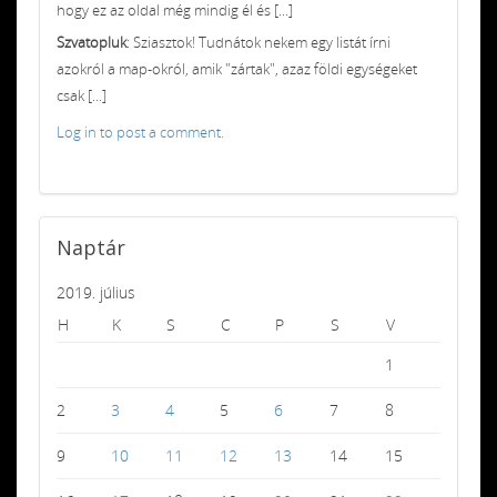
hogy ez az oldal még mindig él és [...]
Szvatopluk
: Sziasztok! Tudnátok nekem egy listát írni
azokról a map-okról, amik "zártak", azaz földi egységeket
csak [...]
Log in to post a comment.
Naptár
2019. július
H
K
S
C
P
S
V
1
2
3
4
5
6
7
8
9
10
11
12
13
14
15