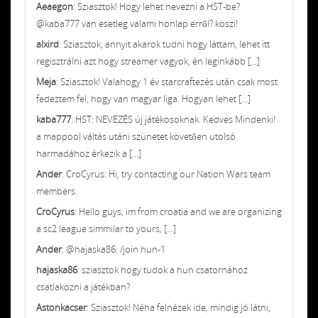
Aeaegon
: Sziasztok! Hogy lehet nevezni a HST-be?
@kaba777 van esetleg valami honlap erről? köszi!
alxird
: Sziasztok, annyit akarok tudni hogy láttam, lehet itt
regisztrálni azt hogy streamer vagyok, én leginkább [...]
Meja
: Sziasztok! Valahogy 1 év starcraftezés után csak most
fedeztem fel, hogy van magyar liga. Hogyan lehet [...]
kaba777
: HST: NEVEZÉS új játékosoknak. Kedves Mindenki!
a mappool váltás utáni szünetet követően utolsó
harmadához érkezik a [...]
Ander
: CroCyrus: Hi, try contacting our Nation Wars team
members.
CroCyrus
: Hello guys, im from croatia and we are organizing
a sc2 league simmilar to yours, [...]
Ander
: @hajaska86: /join hun-1
hajaska86
: sziasztok hogy tudok a hun csatornához
csatlakozni a játékban?
Astonkacser
: Sziasztok! Néha felnézek ide, mindig jó látni,