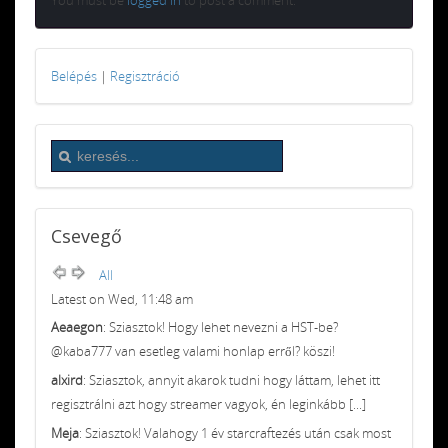
Belépés
|
Regisztráció
Csevegő
All
Latest on Wed, 11:48 am
Aeaegon
: Sziasztok! Hogy lehet nevezni a HST-be?
@kaba777 van esetleg valami honlap erről? köszi!
alxird
: Sziasztok, annyit akarok tudni hogy láttam, lehet itt
regisztrálni azt hogy streamer vagyok, én leginkább [...]
Meja
: Sziasztok! Valahogy 1 év starcraftezés után csak most