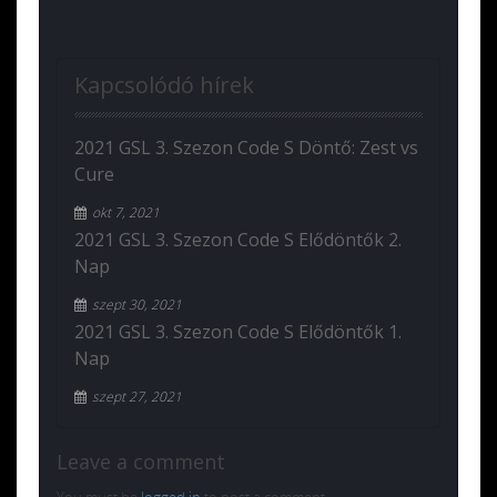
Kapcsolódó hírek
2021 GSL 3. Szezon Code S Döntő: Zest vs
Cure
okt 7, 2021
2021 GSL 3. Szezon Code S Elődöntők 2.
Nap
szept 30, 2021
2021 GSL 3. Szezon Code S Elődöntők 1.
Nap
szept 27, 2021
Leave a comment
You must be
logged in
to post a comment.