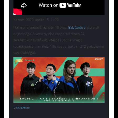
Kezdés: 2020. április 15. 11:20
Holnap folytatódik, az idén 10 éves,
GSL Code S
idei első
bajnoksága. A verseny első csoportkörében 24,
selejtezőkön kvalifikált, játékos küzdhet meg a
továbbjutásért, amihez 4 fős csoportjukban 2*2 győzelemre
van szükségük.
Liquipedia