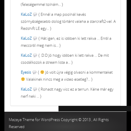
(feleségemmel tolnám... }
KaLoZ
{ Ennél a map poolnál kevés
szörnyűségesebb dolog történt valaha a starcraft2-vel. A
Redshift LE egy... }
KaLoZ
{ Hát igen, ez is időben ki lett rakva ... Erről a
meccsről meg nem is... }
KaLoZ
{ :D:D Jó hogy időben ki lett rakva ... De mit
csodálkozok a stream lista a... }
Eyesis
{
Jó volt újra végig olvasni a kommenteket
Valakinek nincs meg a video esetleg?... }
KaLoZ
{ Rohadt nagy vicc ez a terrun. Kéne már egy
nerf neki ... }
Chiptuning MMC Autochip
Chiptunin
Mazaya Theme for WordPress Copyright © 2013 , All Rights
Reserved