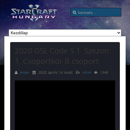
2020 GSL Code S 1. Szezon
1. Csoportkör B csoport
Ander
2020. április 14. kedd
.
Hírek
1346