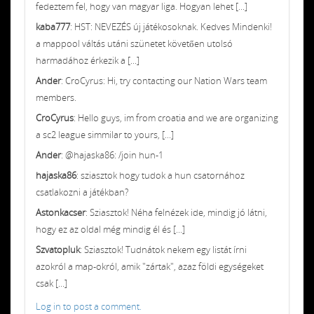
fedeztem fel, hogy van magyar liga. Hogyan lehet [...]
kaba777
: HST: NEVEZÉS új játékosoknak. Kedves Mindenki!
a mappool váltás utáni szünetet követően utolsó
harmadához érkezik a [...]
Ander
: CroCyrus: Hi, try contacting our Nation Wars team
members.
CroCyrus
: Hello guys, im from croatia and we are organizing
a sc2 league simmilar to yours, [...]
Ander
: @hajaska86: /join hun-1
hajaska86
: sziasztok hogy tudok a hun csatornához
csatlakozni a játékban?
Astonkacser
: Sziasztok! Néha felnézek ide, mindig jó látni,
hogy ez az oldal még mindig él és [...]
Szvatopluk
: Sziasztok! Tudnátok nekem egy listát írni
azokról a map-okról, amik "zártak", azaz földi egységeket
csak [...]
Log in to post a comment.