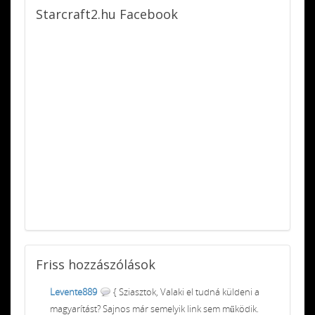
Starcraft2.hu
Facebook
Friss
hozzászólások
Levente889
{ Sziasztok, Valaki el tudná küldeni a
magyarítást? Sajnos már semelyik link sem működik.