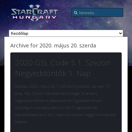
Archive for 2020. május 20. szerda
2020 GSL Code S 1. Szezon
Negyeddöntők 1. Nap
Kezdés: 2020. május 20. 11:20 Ma folytatódik, az idén 10
éves, GSL Code S idei első bajnoksága. A verseny
negyeddöntőiben a játékosoknak 3 győzelemre van
szükségük a továbbjutáshoz. Ma 2 negyeddöntő
közvetítésére kerül sör, majd szombaton reggel a következő
kettőre.