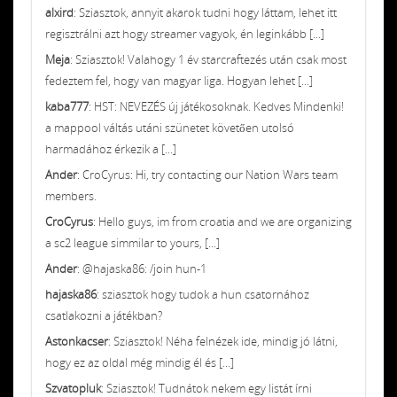
alxird
: Sziasztok, annyit akarok tudni hogy láttam, lehet itt
regisztrálni azt hogy streamer vagyok, én leginkább [...]
Meja
: Sziasztok! Valahogy 1 év starcraftezés után csak most
fedeztem fel, hogy van magyar liga. Hogyan lehet [...]
kaba777
: HST: NEVEZÉS új játékosoknak. Kedves Mindenki!
a mappool váltás utáni szünetet követően utolsó
harmadához érkezik a [...]
Ander
: CroCyrus: Hi, try contacting our Nation Wars team
members.
CroCyrus
: Hello guys, im from croatia and we are organizing
a sc2 league simmilar to yours, [...]
Ander
: @hajaska86: /join hun-1
hajaska86
: sziasztok hogy tudok a hun csatornához
csatlakozni a játékban?
Astonkacser
: Sziasztok! Néha felnézek ide, mindig jó látni,
hogy ez az oldal még mindig él és [...]
Szvatopluk
: Sziasztok! Tudnátok nekem egy listát írni