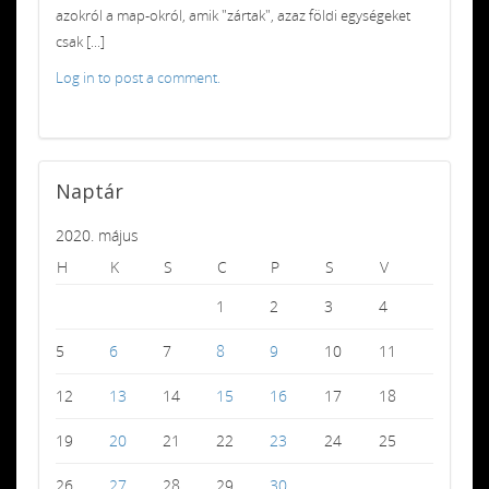
azokról a map-okról, amik "zártak", azaz földi egységeket
csak [...]
Log in to post a comment.
Naptár
2020. május
H
K
S
C
P
S
V
1
2
3
4
5
6
7
8
9
10
11
12
13
14
15
16
17
18
19
20
21
22
23
24
25
26
27
28
29
30