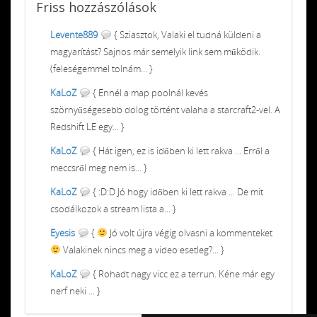
Friss
hozzászólások
Levente889
{ Sziasztok, Valaki el tudná küldeni a
magyarítást? Sajnos már semelyik link sem működik.
(feleségemmel tolnám... }
KaLoZ
{ Ennél a map poolnál kevés
szörnyűségesebb dolog történt valaha a starcraft2-vel. A
Redshift LE egy... }
KaLoZ
{ Hát igen, ez is időben ki lett rakva ... Erről a
meccsről meg nem is... }
KaLoZ
{ :D:D Jó hogy időben ki lett rakva ... De mit
csodálkozok a stream lista a... }
Eyesis
{
Jó volt újra végig olvasni a kommenteket
Valakinek nincs meg a video esetleg?... }
KaLoZ
{ Rohadt nagy vicc ez a terrun. Kéne már egy
nerf neki ... }