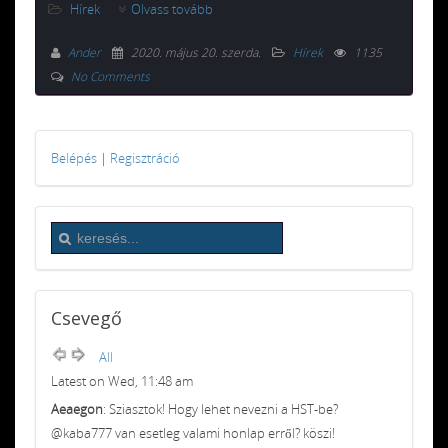
Hírek
Olvass tovább
Ander
2020. május 20. szerda
.
Hírek
1135
No Comments
Belépés
|
Regisztráció
Csevegő
All
Latest on Wed, 11:48 am
Aeaegon
: Sziasztok! Hogy lehet nevezni a HST-be?
@kaba777 van esetleg valami honlap erről? köszi!