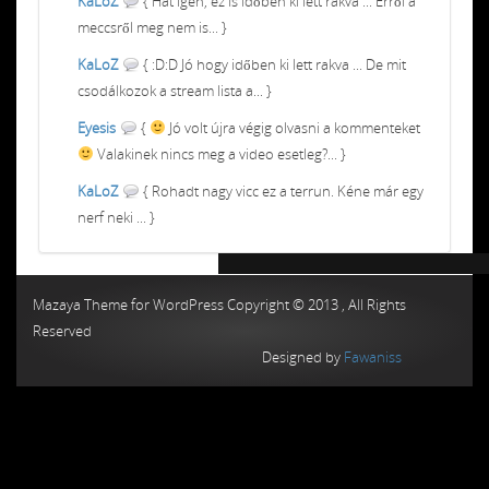
KaLoZ
{ Hát igen, ez is időben ki lett rakva ... Erről a
meccsről meg nem is... }
KaLoZ
{ :D:D Jó hogy időben ki lett rakva ... De mit
csodálkozok a stream lista a... }
Eyesis
{
Jó volt újra végig olvasni a kommenteket
Valakinek nincs meg a video esetleg?... }
KaLoZ
{ Rohadt nagy vicc ez a terrun. Kéne már egy
nerf neki ... }
Chiptuning MMC Autochip
Chiptunin
Mazaya Theme for WordPress Copyright © 2013 , All Rights
Reserved
Designed by
Fawaniss