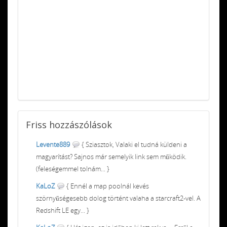
Friss
hozzászólások
Levente889
{ Sziasztok, Valaki el tudná küldeni a
magyarítást? Sajnos már semelyik link sem működik.
(feleségemmel tolnám... }
KaLoZ
{ Ennél a map poolnál kevés
szörnyűségesebb dolog történt valaha a starcraft2-vel. A
Redshift LE egy... }