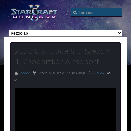
2020 GSL Code S 3. Szezon
1. Csoportkör A csoport
Ander
2020. augusztus 29. szombat
.
Hírek
921