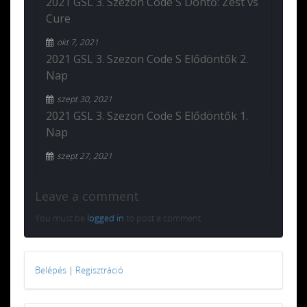
2021 GSL 3. Szezon Code S Döntő: Zest vs
Cure
okt 7, 2021
2021 GSL 3. Szezon Code S Elődöntők 2.
Nap
szept 30, 2021
2021 GSL 3. Szezon Code S Elődöntők 1.
Nap
szept 27, 2021
Leave a comment
You must be
logged in
to post a comment.
Belépés
|
Regisztráció