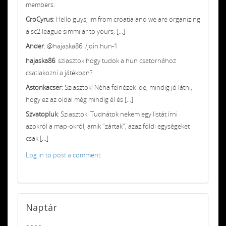
members.
CroCyrus
: Hello guys, im from croatia and we are organizing
a sc2 league simmilar to yours, [...]
Ander
: @hajaska86: /join hun-1
hajaska86
: sziasztok hogy tudok a hun csatornához
csatlakozni a játékban?
Astonkacser
: Sziasztok! Néha felnézek ide, mindig jó látni,
hogy ez az oldal még mindig él és [...]
Szvatopluk
: Sziasztok! Tudnátok nekem egy listát írni
azokról a map-okról, amik "zártak", azaz földi egységeket
csak [...]
Log in to post a comment.
Naptár