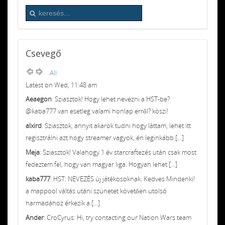
Csevegő
All
Latest on Wed, 11:48 am
Aeaegon
: Sziasztok! Hogy lehet nevezni a HST-be?
@kaba777 van esetleg valami honlap erről? köszi!
alxird
: Sziasztok, annyit akarok tudni hogy láttam, lehet itt
regisztrálni azt hogy streamer vagyok, én leginkább [...]
Meja
: Sziasztok! Valahogy 1 év starcraftezés után csak most
fedeztem fel, hogy van magyar liga. Hogyan lehet [...]
kaba777
: HST: NEVEZÉS új játékosoknak. Kedves Mindenki!
a mappool váltás utáni szünetet követően utolsó
harmadához érkezik a [...]
Ander
: CroCyrus: Hi, try contacting our Nation Wars team