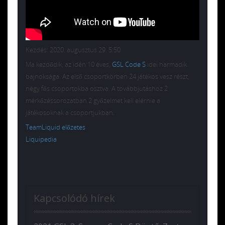
Kezdés: 2020. augusztus 29. 5:50
Ma kezdődik, az idén 10 éves,
GSL Code S
idei harmadik
bajnoksága. Az első csoportkörben 24 játékos vesz részt,
négy fős csoportokba osztva. A továbbjutáshoz 2
mérkőzéssorozatban 2 győzelmet kell elérnie a
játékosoknak a csoportjukban.
TeamLiquid előzetes
Liquipedia
Kapcsolódó hírek