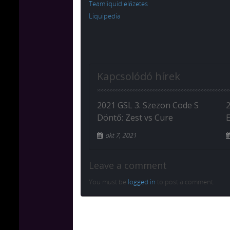
Teamliquid előzetes
Liquipedia
Kapcsolódó hírek
2021 GSL 3. Szezon Code S
Döntő: Zest vs Cure
okt 7, 2021
Leave a comment
You must be
logged in
to post a comment.