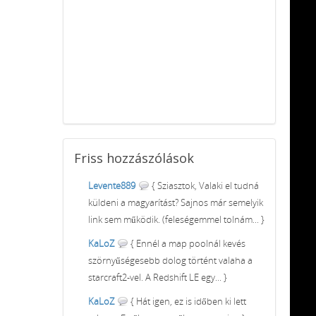
Friss
hozzászólások
Levente889
{ Sziasztok, Valaki el tudná
küldeni a magyarítást? Sajnos már semelyik
link sem működik. (feleségemmel tolnám... }
KaLoZ
{ Ennél a map poolnál kevés
szörnyűségesebb dolog történt valaha a
starcraft2-vel. A Redshift LE egy... }
KaLoZ
{ Hát igen, ez is időben ki lett