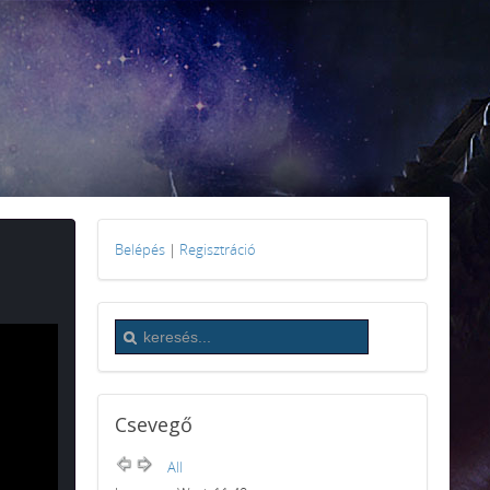
Belépés
|
Regisztráció
Csevegő
All