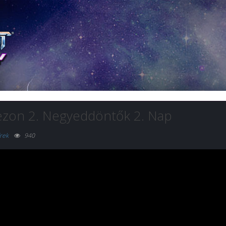
ezon 2. Negyeddöntők 2. Nap
rek
940