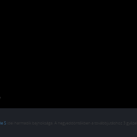
e S
idei harmadik bajnoksága. A negyeddöntőkben a továbbjutáshoz 3 győz