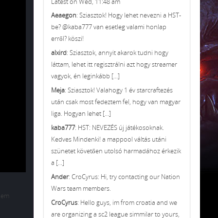
Latest on Wed, 11:48 am
Aeaegon
: Sziasztok! Hogy lehet nevezni a HST-
be? @kaba777 van esetleg valami honlap
erről? köszi!
alxird
: Sziasztok, annyit akarok tudni hogy
láttam, lehet itt regisztrálni azt hogy streamer
vagyok, én leginkább [...]
Meja
: Sziasztok! Valahogy 1 év starcraftezés
után csak most fedeztem fel, hogy van magyar
liga. Hogyan lehet [...]
kaba777
: HST: NEVEZÉS új játékosoknak.
Kedves Mindenki! a mappool váltás utáni
szünetet követően utolsó harmadához érkezik
a [...]
Ander
: CroCyrus: Hi, try contacting our Nation
Wars team members.
elem
CroCyrus
: Hello guys, im from croatia and we
are organizing a sc2 league simmilar to yours,