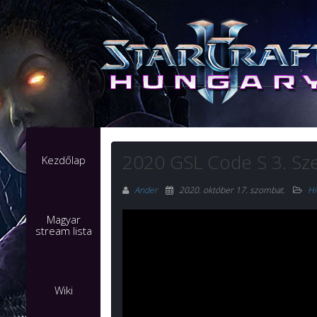
2020 GSL Code S 3. Sz
Kezdőlap
Ander
2020. október 17. szombat
.
Hí
Magyar
stream lista
Wiki