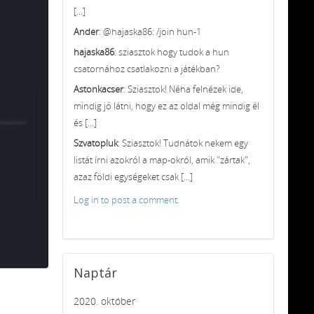
[...]
Ander
: @hajaska86: /join hun-1
hajaska86
: sziasztok hogy tudok a hun
csatornához csatlakozni a játékban?
Astonkacser
: Sziasztok! Néha felnézek ide,
mindig jó látni, hogy ez az oldal még mindig él
és [...]
Szvatopluk
: Sziasztok! Tudnátok nekem egy
listát írni azokról a map-okról, amik "zártak",
azaz földi egységeket csak [...]
Log in to post a comment.
Naptár
2020. október