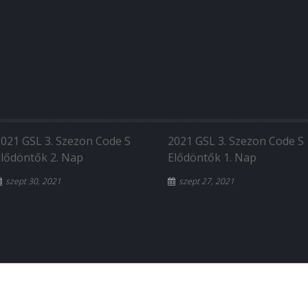
2021 GSL 3. Szezon Code S
2021 GSL 3. Szezon Code S
Elődöntők 2. Nap
Elődöntők 1. Nap
szept 30, 2021
szept 27, 2021