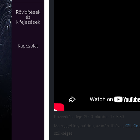
Rövidítések
és
kifejezések
Kapcsolat
Közvetítés ideje: 2020. oktober 17. 5:50
Ma reggel folytatódott, az idén 10 éves,
GSL Cod
szükséges.