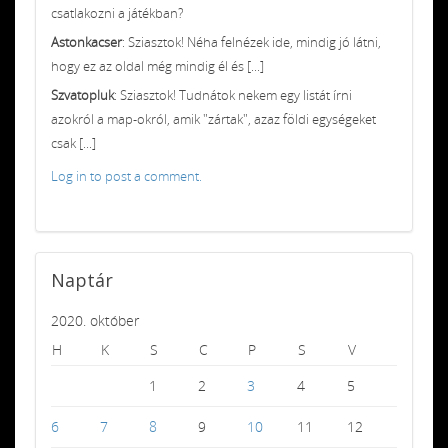
csatlakozni a játékban?
Astonkacser
: Sziasztok! Néha felnézek ide, mindig jó látni,
hogy ez az oldal még mindig él és [...]
Szvatopluk
: Sziasztok! Tudnátok nekem egy listát írni
azokról a map-okról, amik "zártak", azaz földi egységeket
csak [...]
Log in to post a comment.
Naptár
2020. október
H
K
S
C
P
S
V
1
2
3
4
5
6
7
8
9
10
11
12