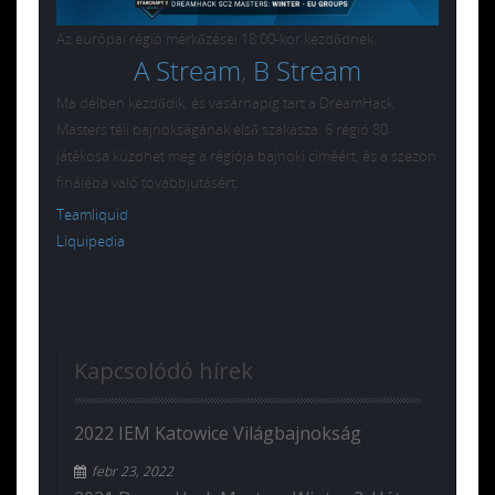
Az európai régió mérkőzései 18:00-kor kezdődnek.
A Stream
,
B Stream
Ma délben kezdődik, és vasárnapig tart a DreamHack
Masters téli bajnokságának első szakasza. 6 régió 80
játékosa küzdhet meg a régiója bajnoki címéért, és a szezon
fináléba való továbbjutásért.
Teamliquid
Liquipedia
Kapcsolódó hírek
2022 IEM Katowice Világbajnokság
febr 23, 2022