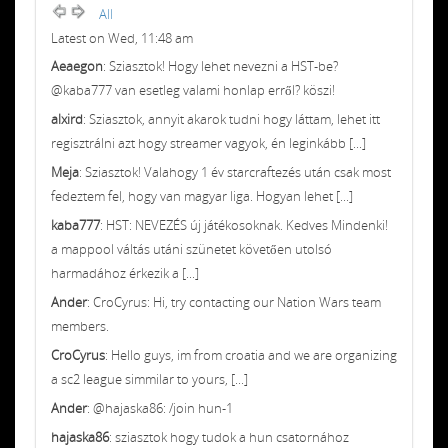
All
Latest on Wed, 11:48 am
Aeaegon
: Sziasztok! Hogy lehet nevezni a HST-be?
@kaba777 van esetleg valami honlap erről? köszi!
alxird
: Sziasztok, annyit akarok tudni hogy láttam, lehet itt
regisztrálni azt hogy streamer vagyok, én leginkább [...]
Meja
: Sziasztok! Valahogy 1 év starcraftezés után csak most
fedeztem fel, hogy van magyar liga. Hogyan lehet [...]
kaba777
: HST: NEVEZÉS új játékosoknak. Kedves Mindenki!
a mappool váltás utáni szünetet követően utolsó
harmadához érkezik a [...]
Ander
: CroCyrus: Hi, try contacting our Nation Wars team
members.
CroCyrus
: Hello guys, im from croatia and we are organizing
a sc2 league simmilar to yours, [...]
Ander
: @hajaska86: /join hun-1
hajaska86
: sziasztok hogy tudok a hun csatornához