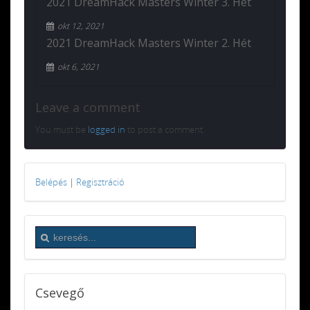
2021 DreamHack Masters Winter 3. Hét
okt 12, 2021
2021 DreamHack Masters Winter 2. Hét
okt 6, 2021
Leave a comment
You must be
logged in
to post a comment.
Belépés
|
Regisztráció
Csevegő