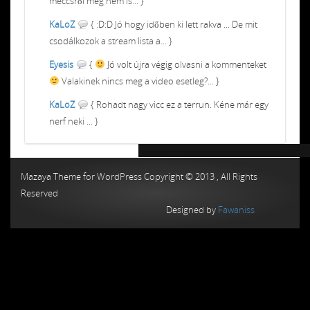
meccsről meg nem is... }
KaLoZ
{ :D:D Jó hogy időben ki lett rakva ... De mit
csodálkozok a stream lista a... }
Eyesis
{
Jó volt újra végig olvasni a kommenteket
Valakinek nincs meg a video esetleg?... }
KaLoZ
{ Rohadt nagy vicc ez a terrun. Kéne már egy
nerf neki ... }
Chiptuning MMC Autochip
Chiptunin
Mazaya Theme for WordPress Copyright © 2013 , All Rights
Reserved
Designed by
Fawaniss