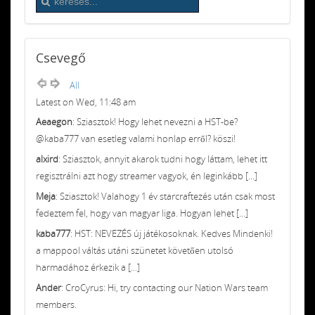
Csevegő
All
Latest on Wed, 11:48 am
Aeaegon
: Sziasztok! Hogy lehet nevezni a HST-be?
@kaba777 van esetleg valami honlap erről? köszi!
alxird
: Sziasztok, annyit akarok tudni hogy láttam, lehet itt
regisztrálni azt hogy streamer vagyok, én leginkább [...]
Meja
: Sziasztok! Valahogy 1 év starcraftezés után csak most
fedeztem fel, hogy van magyar liga. Hogyan lehet [...]
kaba777
: HST: NEVEZÉS új játékosoknak. Kedves Mindenki!
a mappool váltás utáni szünetet követően utolsó
harmadához érkezik a [...]
Ander
: CroCyrus: Hi, try contacting our Nation Wars team
members.