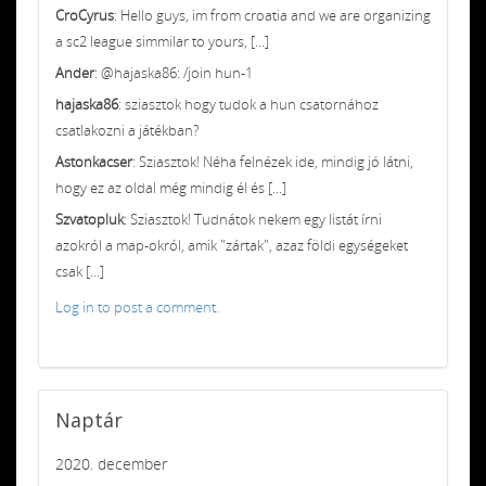
CroCyrus
: Hello guys, im from croatia and we are organizing
a sc2 league simmilar to yours, [...]
Ander
: @hajaska86: /join hun-1
hajaska86
: sziasztok hogy tudok a hun csatornához
csatlakozni a játékban?
Astonkacser
: Sziasztok! Néha felnézek ide, mindig jó látni,
hogy ez az oldal még mindig él és [...]
Szvatopluk
: Sziasztok! Tudnátok nekem egy listát írni
azokról a map-okról, amik "zártak", azaz földi egységeket
csak [...]
Log in to post a comment.
Naptár
2020. december