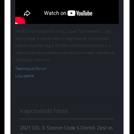
Ma 9:00-kor folytatódik a GSL Super Tournament 2. idei
bajnoksága. A versenyben 2 meghívott és 14 kvalifikált
játékos küzdhet meg a 30 000 dolláros összdíjazásért. A
mérkőzések közvetítésére ezen és a jövő héten szerdán és
szombaton kerül sor.
Teamliquid fórum
Liquipedia
Kapcsolódó hírek
2021 GSL 3. Szezon Code S Döntő: Zest vs