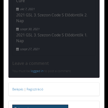
Cure
okt 7, 2021
2021 GSL 3. Szezon Code S Elődöntők 2.
Nap
szept 30, 2021
2021 GSL 3. Szezon Code S Elődöntők 1.
Nap
szept 27, 2021
Leave a comment
You must be
logged in
to post a comment.
Belépés
|
Regisztráció