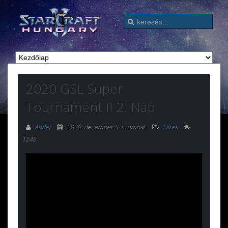
2020 GSL Super
Tournament II 2. Nap
Ander
2020. december 5. szombat
.
Hírek
1246