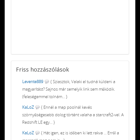
Friss
hozzászólások
Levente889
{ Sziasztok, Valaki el tudná küldeni a
magyarítást? Sajnos már semelyik link sem működik.
(feleségemmel tolnám... }
KaLoZ
{ Ennél a map poolnál kevés
szörnyűségesebb dolog történt valaha a starcraft2-vel. A
Redshift LE egy... }
KaLoZ
{ Hát igen, ez is időben ki lett rakva ... Erről a