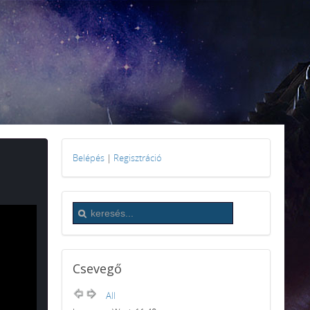
Belépés
|
Regisztráció
Csevegő
All