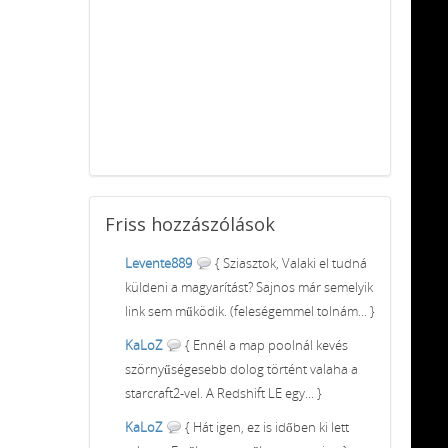
Friss
hozzászólások
Levente889
{ Sziasztok, Valaki el tudná
küldeni a magyarítást? Sajnos már semelyik
link sem működik. (feleségemmel tolnám... }
KaLoZ
{ Ennél a map poolnál kevés
szörnyűségesebb dolog történt valaha a
starcraft2-vel. A Redshift LE egy... }
KaLoZ
{ Hát igen, ez is időben ki lett