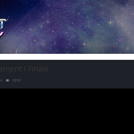
ment I Finálé
ek
1019