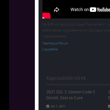
Ma 9:00-kor zárul a GSL Super Tournament 1. i
elődöntőkben 3 győzelemre van szükségük a ját
megszerzéséhez.
Teamliquid fórum
Liquipedia
Kapcsolódó hírek
2021 GSL 3. Szezon Code S
Döntő: Zest vs Cure
okt 7, 2021