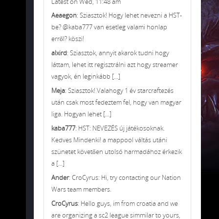
Latest on Wed, 11:48 am
Aeaegon
: Sziasztok! Hogy lehet nevezni a HST-
be? @kaba777 van esetleg valami honlap
erről? köszi!
alxird
: Sziasztok, annyit akarok tudni hogy
láttam, lehet itt regisztrálni azt hogy streamer
vagyok, én leginkább [...]
Meja
: Sziasztok! Valahogy 1 év starcraftezés
után csak most fedeztem fel, hogy van magyar
liga. Hogyan lehet [...]
kaba777
: HST: NEVEZÉS új játékosoknak.
Kedves Mindenki! a mappool váltás utáni
szünetet követően utolsó harmadához érkezik
a [...]
Ander
: CroCyrus: Hi, try contacting our Nation
Wars team members.
CroCyrus
: Hello guys, im from croatia and we
are organizing a sc2 league simmilar to yours,