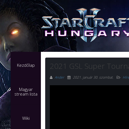
2021 GSL Super Tourna
Kezdőlap
Ander
2021. január 30. szombat
.
Hír
Magyar
stream lista
Wiki