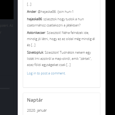
[...]
Ander
: @hajaska86: /join hun-1
hajaska86
: sziasztok hogy tudok a hun
csatornához csatlakozni a játékban?
páért. Az
y
Astonkacser
: Sziasztok! Néha felnézek ide,
mindig jó látni, hogy ez az oldal még mindig él
és [...]
Szvatopluk
: Sziasztok! Tudnátok nekem egy
listát írni azokról a map-okról, amik "zártak",
azaz földi egységeket csak [...]
Log in to post a comment.
Naptár
2020. január