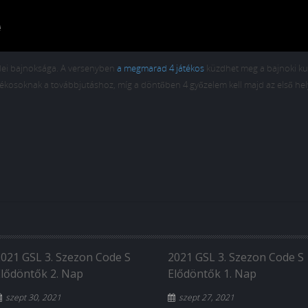
dei bajnoksága. A versenyben
a megmarad 4 játékos
küzdhet meg a bajnoki ku
ékosoknak a továbbjutáshoz, míg a döntőben 4 győzelem kell majd az első hel
2021 GSL 3. Szezon Code S
2021 GSL 3. Szezon Code S
Elődöntők 2. Nap
Elődöntők 1. Nap
szept 30, 2021
szept 27, 2021