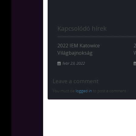
Kapcsolódó hírek
2022 IEM Katowice
Világbajnokság
W
febr 23, 2022
Leave a comment
You must be
logged in
to post a comment.