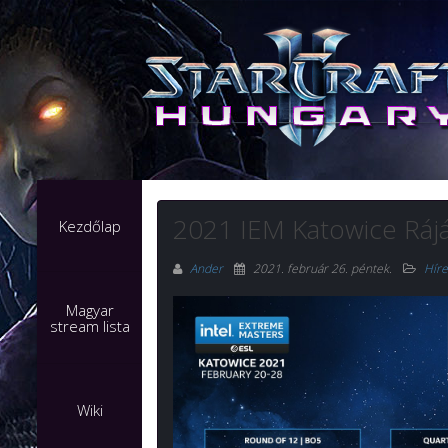
2021 IEM Katowice Rájá
Kezdőlap
Ander
2021. február 26. péntek
.
Híre
Magyar
stream lista
Wiki