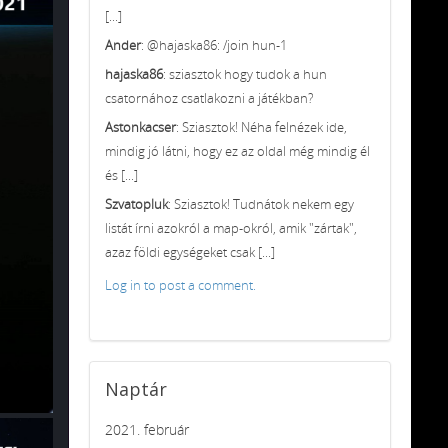
[...]
Ander
: @hajaska86: /join hun-1
hajaska86
: sziasztok hogy tudok a hun
csatornához csatlakozni a játékban?
Astonkacser
: Sziasztok! Néha felnézek ide,
mindig jó látni, hogy ez az oldal még mindig él
és [...]
Szvatopluk
: Sziasztok! Tudnátok nekem egy
listát írni azokról a map-okról, amik "zártak",
azaz földi egységeket csak [...]
Log in to post a comment.
Naptár
2021. február