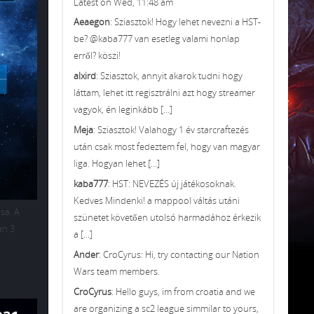
Latest on Wed, 11:48 am
Aeaegon
: Sziasztok! Hogy lehet nevezni a HST-
be? @kaba777 van esetleg valami honlap
erről? köszi!
alxird
: Sziasztok, annyit akarok tudni hogy
láttam, lehet itt regisztrálni azt hogy streamer
vagyok, én leginkább [...]
Meja
: Sziasztok! Valahogy 1 év starcraftezés
után csak most fedeztem fel, hogy van magyar
liga. Hogyan lehet [...]
kaba777
: HST: NEVEZÉS új játékosoknak.
Kedves Mindenki! a mappool váltás utáni
sa. A
szünetet követően utolsó harmadához érkezik
an 3
a [...]
Ander
: CroCyrus: Hi, try contacting our Nation
Wars team members.
CroCyrus
: Hello guys, im from croatia and we
are organizing a sc2 league simmilar to yours,