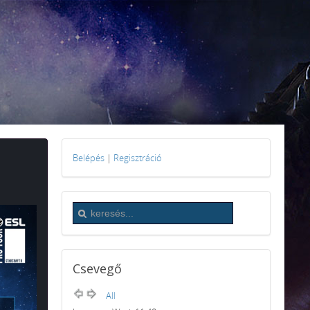
Belépés
|
Regisztráció
Csevegő
All