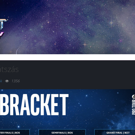
tszás
k
1356