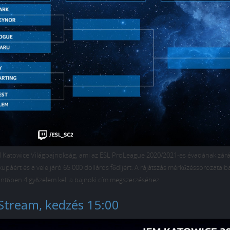
IEM Katowice Világbajnokság, ami az ESL ProLeague 2020/2021-es évadának zárá
upáért és a vele járó 65 000 dolláros fődíjért. A rájátszás mérkőzéssorozataib
ntőben 4 győzelem kell a bajnoki cím megszerzéséhez.
Stream, kedzés 15:00