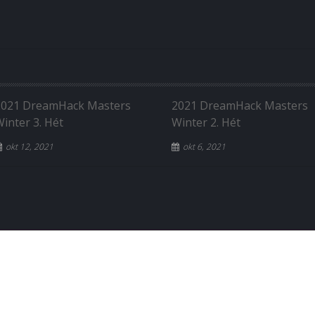
2021 DreamHack Masters
2021 DreamHack Masters
inter 3. Hét
Winter 2. Hét
okt 12, 2021
okt 6, 2021