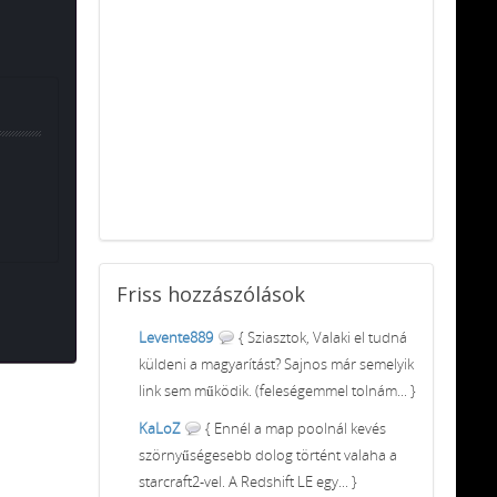
Friss
hozzászólások
Levente889
{ Sziasztok, Valaki el tudná
küldeni a magyarítást? Sajnos már semelyik
link sem működik. (feleségemmel tolnám... }
KaLoZ
{ Ennél a map poolnál kevés
szörnyűségesebb dolog történt valaha a
starcraft2-vel. A Redshift LE egy... }