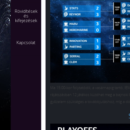
Rövidítések
és
kifejezések
Kapcsolat
Ma 15:00-kor folytatódik, a vasárnapig tartó, 
rájátszásban 12 játékos küzdhet meg a bajnoki k
győzelem szükséges a továbbjutáshoz, míg a dö