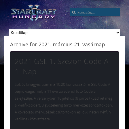
Archive for 2021. március 21. vasárnap
2021 GSL 1. Szezon Code A
1. Nap
Sok év kihagyás után ma 10:20-kor visszatér a GSL Code A
bajnoksága, mely a 11 éve töretlenül futó Code S
selejtezője. A versenyben 16 játékos (8 páros) küzdhet meg
a kvalifikációért, 3 győzelemig tartó mérkőzéssorozatokban.
A következő mérkőzések csütörtökön és jövő héten hétfőn
kerülnek közvetítésre.