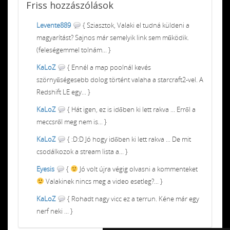
Friss
hozzászólások
Levente889
{ Sziasztok, Valaki el tudná küldeni a
magyarítást? Sajnos már semelyik link sem működik.
(feleségemmel tolnám... }
KaLoZ
{ Ennél a map poolnál kevés
szörnyűségesebb dolog történt valaha a starcraft2-vel. A
Redshift LE egy... }
KaLoZ
{ Hát igen, ez is időben ki lett rakva ... Erről a
meccsről meg nem is... }
KaLoZ
{ :D:D Jó hogy időben ki lett rakva ... De mit
csodálkozok a stream lista a... }
Eyesis
{
Jó volt újra végig olvasni a kommenteket
Valakinek nincs meg a video esetleg?... }
KaLoZ
{ Rohadt nagy vicc ez a terrun. Kéne már egy
nerf neki ... }