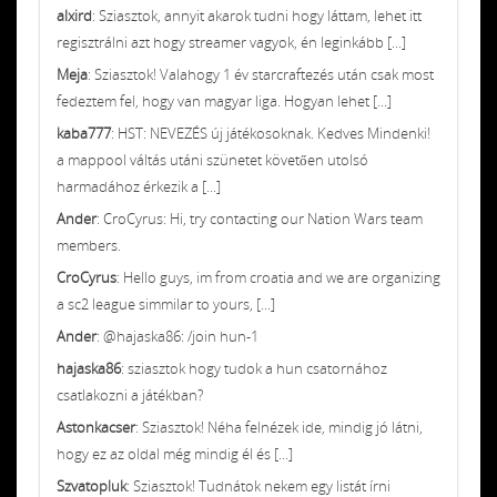
alxird
: Sziasztok, annyit akarok tudni hogy láttam, lehet itt
regisztrálni azt hogy streamer vagyok, én leginkább [...]
Meja
: Sziasztok! Valahogy 1 év starcraftezés után csak most
fedeztem fel, hogy van magyar liga. Hogyan lehet [...]
kaba777
: HST: NEVEZÉS új játékosoknak. Kedves Mindenki!
a mappool váltás utáni szünetet követően utolsó
harmadához érkezik a [...]
Ander
: CroCyrus: Hi, try contacting our Nation Wars team
members.
CroCyrus
: Hello guys, im from croatia and we are organizing
a sc2 league simmilar to yours, [...]
Ander
: @hajaska86: /join hun-1
hajaska86
: sziasztok hogy tudok a hun csatornához
csatlakozni a játékban?
Astonkacser
: Sziasztok! Néha felnézek ide, mindig jó látni,
hogy ez az oldal még mindig él és [...]
Szvatopluk
: Sziasztok! Tudnátok nekem egy listát írni