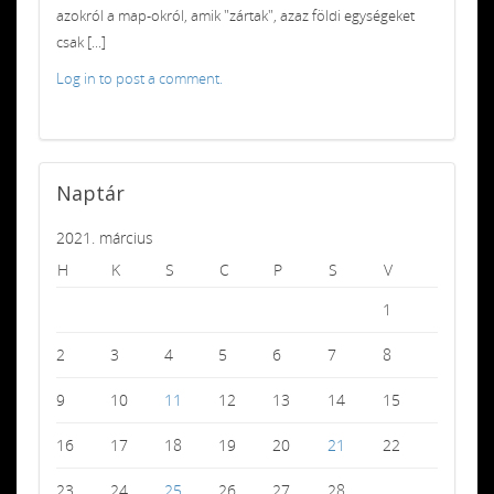
azokról a map-okról, amik "zártak", azaz földi egységeket
csak [...]
Log in to post a comment.
Naptár
2021. március
H
K
S
C
P
S
V
1
2
3
4
5
6
7
8
9
10
11
12
13
14
15
16
17
18
19
20
21
22
23
24
25
26
27
28