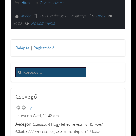
Hírek
Olvass tovább
Ander
2021. március 21. vasárnap
.
Hírek
1483
No Comments
Belépés
|
Regisztráció
Csevegő
All
Latest on Wed, 11:48 am
Aeaegon
: Sziasztok! Hogy lehet nevezni a HST-be?
@kaba777 van esetleg valami honlap erről? köszi!