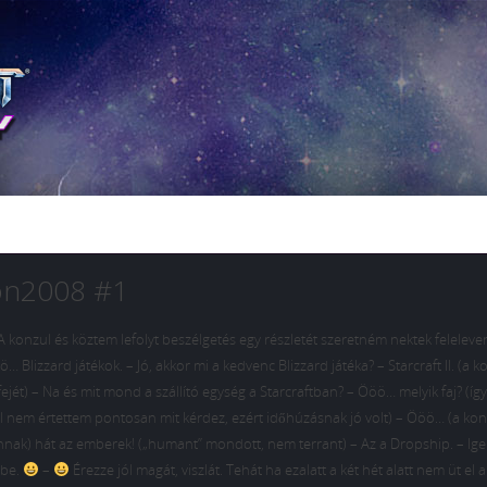
Con2008 #1
konzul és köztem lefolyt beszélgetés egy részletét szeretném nektek feleleven
 Blizzard játékok. – Jó, akkor mi a kedvenc Blizzard játéka? – Starcraft II. (a k
 fejét) – Na és mit mond a szállító egység a Starcraftban? – Ööö… melyik faj? (íg
 nem értettem pontosan mit kérdez, ezért időhúzásnak jó volt) – Ööö… (a kon
annak) hát az emberek! („humant” mondott, nem terrant) – Az a Dropship. – Ige
mbe.
–
Érezze jól magát, viszlát. Tehát ha ezalatt a két hét alatt nem üt el a