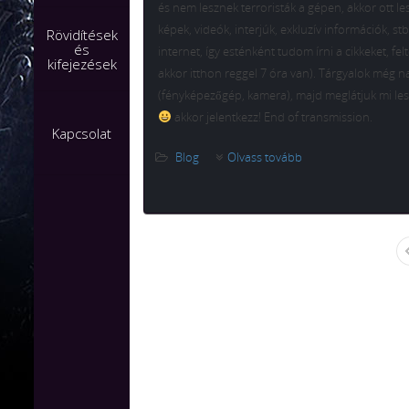
és nem lesznek terroristák a gépen, akkor ott l
képek, videók, interjúk, exkluzív információk, s
Rövidítések
és
internet, így esténként tudom írni a cikkeket, fel
kifejezések
akkor itthon reggel 7 óra van). Tárgyalok még n
(fényképezőgép, kamera), majd meglátjuk mi les
akkor jelentkezz! End of transmission.
Kapcsolat
Blog
Olvass tovább
First