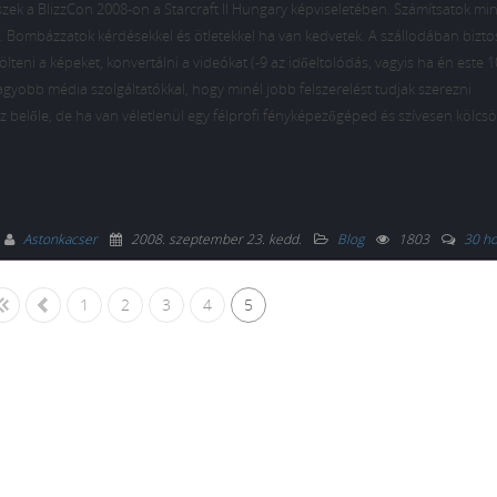
eszek a BlizzCon 2008-on a Starcraft II Hungary képviseletében. Számítsatok mi
tb. Bombázzatok kérdésekkel és ötletekkel ha van kedvetek. A szállodában bizto
tölteni a képeket, konvertálni a videókat (-9 az időeltolódás, vagyis ha én este 1
agyobb média szolgáltatókkal, hogy minél jobb felszerelést tudjak szerezni
z belőle, de ha van véletlenül egy félprofi fényképezőgéped és szívesen kölc
Astonkacser
2008. szeptember 23. kedd
.
Blog
1803
30 ho
«
1
2
3
4
5