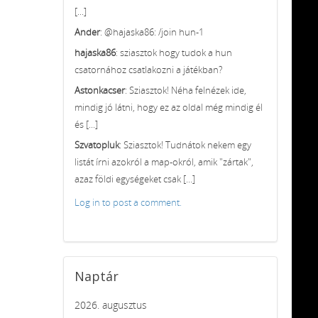
[...]
Ander
: @hajaska86: /join hun-1
hajaska86
: sziasztok hogy tudok a hun
csatornához csatlakozni a játékban?
Astonkacser
: Sziasztok! Néha felnézek ide,
mindig jó látni, hogy ez az oldal még mindig él
és [...]
Szvatopluk
: Sziasztok! Tudnátok nekem egy
listát írni azokról a map-okról, amik "zártak",
azaz földi egységeket csak [...]
Log in to post a comment.
Naptár
2026. augusztus