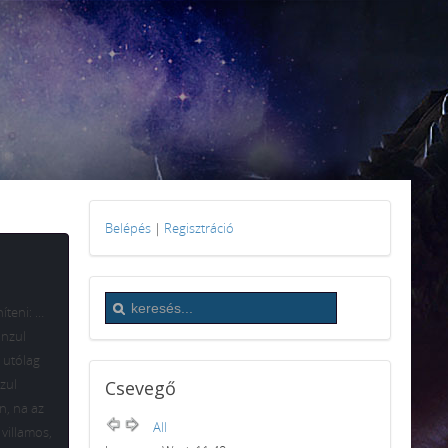
Belépés
|
Regisztráció
íteni: …
onzul
y utólag
zul
Csevegő
n, na az
All
 villamos,