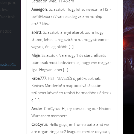
Latest on Wed, 11:48 am
nden jóra,
Aeaegon
: Sziasztok! Hogy lehet nevezni a HST-
s lesz
be? @kaba777 van esetleg valami honlap
0kor írok,
erről? köszi!
sönadod
alxird
: Sziasztok, annyit akarok tudni hogy
láttam, lehet itt regisztrálni azt hogy streamer
vagyok, én leginkább [...]
Meja
: Sziasztok! Valahogy 1 év starcraftezés
után csak most fedeztem fel, hogy van magyar
zzászólás
liga. Hogyan lehet [...]
kaba777
: HST: NEVEZÉS új játékosoknak.
Kedves Mindenki! a mappool váltás utáni
szünetet követően utolsó harmadához érkezik
a [...]
Ander
: CroCyrus: Hi, try contacting our Nation
Wars team members.
CroCyrus
: Hello guys, im from croatia and we
are organizing a sc2 league simmilar to yours,