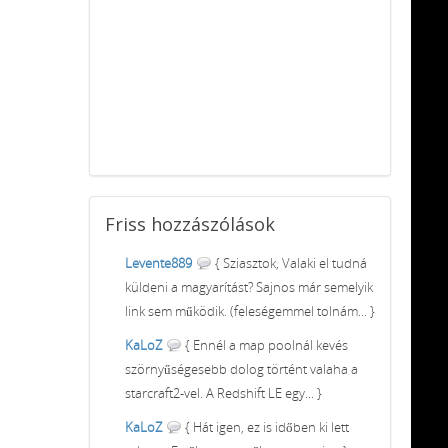
Friss
hozzászólások
Levente889
{ Sziasztok, Valaki el tudná
küldeni a magyarítást? Sajnos már semelyik
link sem működik. (feleségemmel tolnám... }
KaLoZ
{ Ennél a map poolnál kevés
szörnyűségesebb dolog történt valaha a
starcraft2-vel. A Redshift LE egy... }
KaLoZ
{ Hát igen, ez is időben ki lett