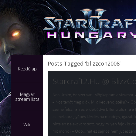
Posts Tagged ‘blizzcon2008’
Kezdőlap
Starcraft2.Hu @ Blizz
Magyar
Nos Uraim, helyzet van. Mögkaptam a vízumot. A 
stream lista
– Nos tehát még diák. Mi a kedvenc játéka? – Ööö…
szeme felcsillan és érdeklődve billenti oldalra a
ez mekkora gyépés kérdés na mindegy, igazából
hirtelen belekavarodott, hogy milyen fajok is v
Wiki
mit mond? – Ööö… hát ez sajnos nem jut esze