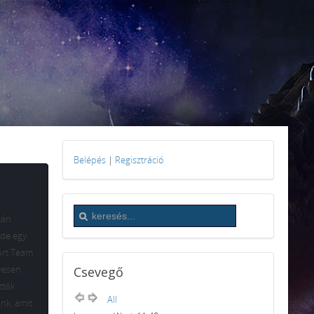
Belépés
|
Regisztráció
tán
 de egy
port Team
ívesen
Csevegő
ztők
All
nk, amit