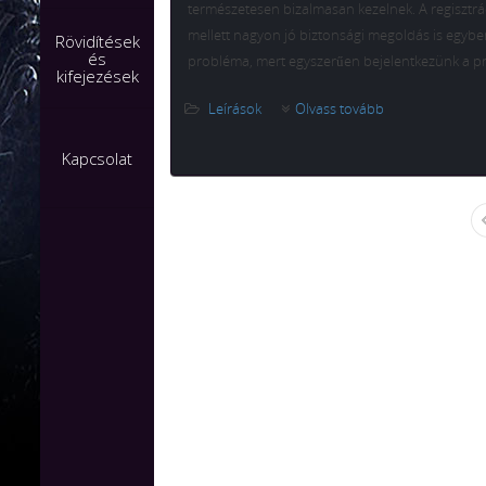
természetesen bizalmasan kezelnek. A regisztrá
mellett nagyon jó biztonsági megoldás is egybe
Rövidítések
és
probléma, mert egyszerűen bejelentkezünk a profi
kifejezések
Leírások
Olvass tovább
Kapcsolat
First