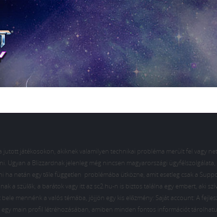
jba jutott játékosokon, akiknek valamilyen technikai probléma merült fel vagy ne
ezni. Ugyan a Blizzardnak jelenleg még nincsen magyarországi ügyfélszolgálata,
teni ha netán egy tőle független problémába ütközne, amit esetleg csak a Sup
ak a szülők, a barátok vagy itt az sc2.hu-n is biztos találna egy embert, aki sz
 bele mennénk a valós témába, jöjjön egy kis előzmény: Saját account: A fejles
ak egy main profil létréhozásában, amiben minden fontos információt tárolhatu