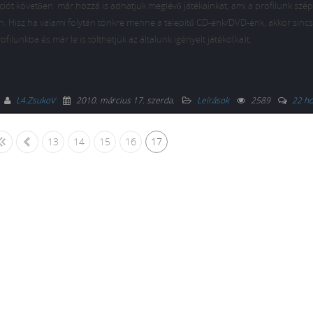
ciót követően már hozzá is adhatjuk meglévő játékainkat, ami a profilunk szép
n. Hisz ha valami folytán tönkre menne a telepítő CD-énk/DVD-énk, akkor sinc
lunkba és már le is tölthetjük az általunk igényelt játéko(ka)t.
L4.ZsukoV
2010. március 17. szerda
.
Leírások
2589
22 ho
«
13
14
15
16
17