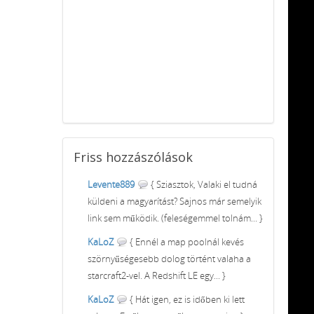
Friss
hozzászólások
Levente889
{ Sziasztok, Valaki el tudná
küldeni a magyarítást? Sajnos már semelyik
link sem működik. (feleségemmel tolnám... }
KaLoZ
{ Ennél a map poolnál kevés
szörnyűségesebb dolog történt valaha a
starcraft2-vel. A Redshift LE egy... }
KaLoZ
{ Hát igen, ez is időben ki lett