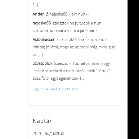
[...]
Ander
: @hajaska86: /join hun-1
hajaska86
: sziasztok hogy tudok a hun
csatornához csatlakozni a játékban?
Astonkacser
: Sziasztok! Néha felnézek ide,
mindig jó látni, hogy ez az oldal még mindig él
és [...]
Szvatopluk
: Sziasztok! Tudnátok nekem egy
listát írni azokról a map-okról, amik "zártak",
azaz földi egységeket csak [...]
Log in to post a comment.
Naptár
2026. augusztus