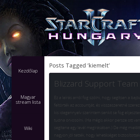
Posts Tagged ‘kiemelt’
Kezdőlap
Blizzard Support Team
Magyar
Ez a leírás arról fog szólni, hogy segítsen a ba
stream lista
feltörték az accountját, és visszaszeretné szer
kis idegennyelv szerintem senkit se fog elijesz
tudna orvosolni. (Ha mégis akkor persze ott vann
segítene egy levél megírásában.) De még mielőtt
Wiki
nagyon jól tették, hogy lehetőséget biztosított