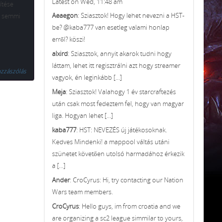
Latest on Wed, 11:48 am
ítése
Aeaegon
: Sziasztok! Hogy lehet nevezni a HST-
s semmi
be? @kaba777 van esetleg valami honlap
erről? köszi!
alxird
: Sziasztok, annyit akarok tudni hogy
láttam, lehet itt regisztrálni azt hogy streamer
zzászólás
vagyok, én leginkább [...]
Meja
: Sziasztok! Valahogy 1 év starcraftezés
után csak most fedeztem fel, hogy van magyar
liga. Hogyan lehet [...]
kaba777
: HST: NEVEZÉS új játékosoknak.
Kedves Mindenki! a mappool váltás utáni
szünetet követően utolsó harmadához érkezik
a [...]
Ander
: CroCyrus: Hi, try contacting our Nation
Wars team members.
CroCyrus
: Hello guys, im from croatia and we
are organizing a sc2 league simmilar to yours,