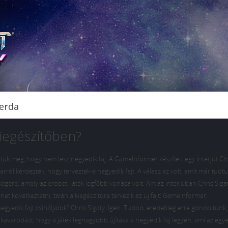
zerda
 kiegészítőben?
ttuk meg, hogy nem lesz negyedik faj. A GameInformer készített egy interjút Ch
arról kérdezték, hogy terveztek-e negyedik fajt. A válasz az volt, amit már tudt
égére, amely az eredeti játék legfőbb vonása volt. Ám az interjúban Chris Siga
et következtetni, talán a kiegészítore tervezik az új fajt: Gameinformer:
yedik fajt csináljatok? Chris Sigaty: Igen. Tudod, eredetileg erre gondoltunk,
avarodást, hogy a játék legnagyobb újítása a negyedik faj legyen, ami az egye