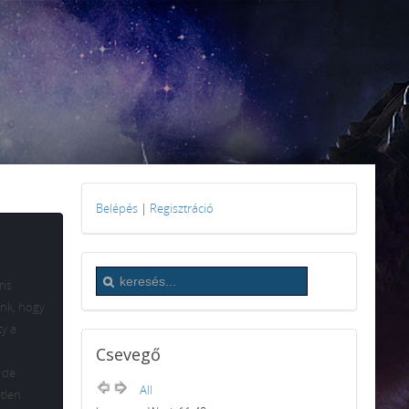
Belépés
|
Regisztráció
ris
unk, hogy
ty a
Csevegő
 de
All
tlen