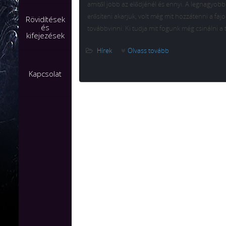
amitől jobb az elődjénél és ennyi. A legnagyob
erősíteni akarjuk, volt még mit hozzátenni a faj
Rövidítések
és
továbbvinni. Ki tudja mit fogunk még csinálni a t
kifejezések
Hírek
Olvass tovább
Kapcsolat