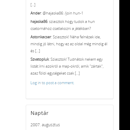
[...]
Ander
: @hajaska86: /join hun-1
hajaska86
: sziasztok hogy tudok a hun
csatornához csatlakozni a játékban?
Astonkacser
: Sziasztok! Néha felnézek ide,
mindig jó látni, hogy ez az oldal még mindig él
és [...]
Szvatopluk
: Sziasztok! Tudnátok nekem egy
listát írni azokról a map-okról, amik "zártak",
azaz földi egységeket csak [...]
Log in to post a comment.
Naptár
2007. augusztus