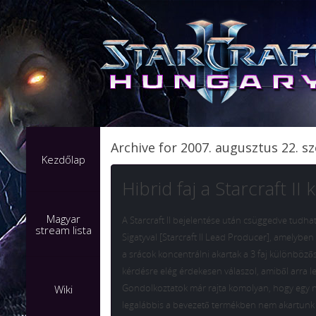
Archive for 2007. augusztus 22. s
Kezdőlap
Hibrid faj a Starcraft II
Magyar
A Starcraft II bejelentése után csüggedve tudha
stream lista
Sigatyval [Starcraft II Lead Producer], amelyben 
a srácok koncentrálni akartak a 3 faj különbözős
kérdésre elég érdekesen válaszol, amiből arra leh
Gondolkoztatok már rajta komolyan, hogy egy neg
Wiki
legalábbis a bevezető termékben nem akartunk k