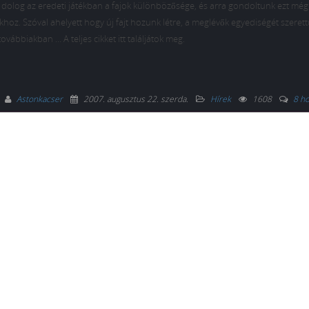
b dolog az eredeti játékban a fajok különbözősége, és arra gondoltunk ezt mé
okhoz. Szóval ahelyett hogy új fajt hozunk létre, a meglévők egyediségét szeret
ovábbiakban … A teljes cikket itt találjátok meg.
Astonkacser
2007. augusztus 22. szerda
.
Hírek
1608
8 h