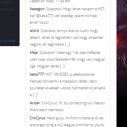
Latest on Wed, 11:48 am
g inkább
Aeaegon
: Sziasztok! Hogy lehet nevezni a HST-
tük volna
be? @kaba777 van esetleg valami honlap
erről? köszi!
alxird
: Sziasztok, annyit akarok tudni hogy
láttam, lehet itt regisztrálni azt hogy streamer
ozzászólás
vagyok, én leginkább [...]
Meja
: Sziasztok! Valahogy 1 év starcraftezés
után csak most fedeztem fel, hogy van magyar
liga. Hogyan lehet [...]
kaba777
: HST: NEVEZÉS új játékosoknak.
Kedves Mindenki! a mappool váltás utáni
szünetet követően utolsó harmadához érkezik
a [...]
Ander
: CroCyrus: Hi, try contacting our Nation
Wars team members.
CroCyrus
: Hello guys, im from croatia and we
are organizing a sc2 league simmilar to yours,