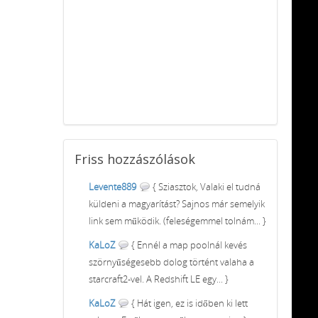
Friss
hozzászólások
Levente889
{ Sziasztok, Valaki el tudná
küldeni a magyarítást? Sajnos már semelyik
link sem működik. (feleségemmel tolnám... }
KaLoZ
{ Ennél a map poolnál kevés
szörnyűségesebb dolog történt valaha a
starcraft2-vel. A Redshift LE egy... }
KaLoZ
{ Hát igen, ez is időben ki lett