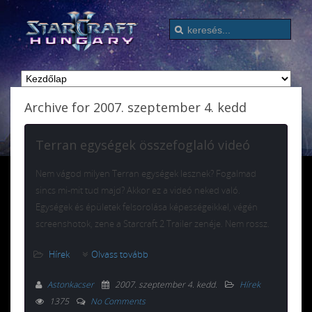
Archive for 2007. szeptember 4. kedd
Terran egységek összefoglaló videó
Nem vágod milyen Terran egységek lesznek? Fogalmad
sincs mi-mit tud majd? Akkor ez a videó neked való.
Egységek és épületek felsorolása képességeikkel, végén
screenshotok, zene a Starcraft 2 Trailer zenéje. Nem rossz.
Hírek
Olvass tovább
Astonkacser
2007. szeptember 4. kedd
.
Hírek
1375
No Comments