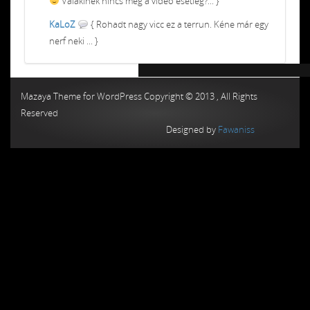
Valakinek nincs meg a video esetleg?... }
KaLoZ
{ Rohadt nagy vicc ez a terrun. Kéne már egy
nerf neki ... }
Chiptuning MMC Autochip
Chiptunin
Mazaya Theme for WordPress Copyright © 2013 , All Rights
Reserved
Designed by
Fawaniss