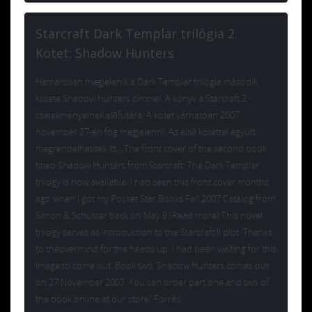
Starcraft Dark Templar trilógia 2.
Kötet: Shadow Hunters
Hamarosan megjelenik a Dark Templar trilógia második
kötete Shadow Hunters címmel. A könyv a Starcraft 2
cselekményeinek előfutára. A kötet várhatóan 2007
november 27-én fog megjelenni. Az első kötettel együtt
megrendelhetitek itt. „The front cover of the second book
titled Shadow Hunters from Starcraft: The Dark Templar
trilogy is now available. I had seen this front cover months
ago when I got my Pocket Star Books Fall 2007 Catalog from
Simon & Schuster back on May 9 (Read more).This novel
trilogy serves as introduction to the Starcraft II plot. Thanks
to theovermind for the heads up. I had been waiting for this
image to come out. Book two: Shadow Hunters comes out
on 27 November 2007. You can order part one and two of
the book online at our store” Forrás: