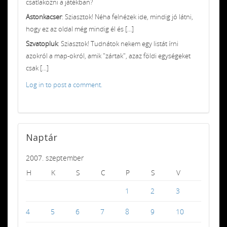
csatlakozni a játékban?
Astonkacser
: Sziasztok! Néha felnézek ide, mindig jó látni,
hogy ez az oldal még mindig él és [...]
Szvatopluk
: Sziasztok! Tudnátok nekem egy listát írni
azokról a map-okról, amik "zártak", azaz földi egységeket
csak [...]
Log in to post a comment.
Naptár
2007. szeptember
H
K
S
C
P
S
V
1
2
3
4
5
6
7
8
9
10