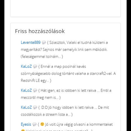
Friss
hozzászólások
Levente889
{ Sziasztok, Valaki el tudná küldeni a
magyarítást? Sajnos már semelyik link sem működik.
(feleségemmel tolnám... }
KaLoZ
{ Ennél a map poolnál kevés
szörnyűségesebb dolog történt valaha a starcraft2-vel. A
Redshift LE egy... }
KaLoZ
{ Hát igen, ez is időben ki lett rakva ... Erről a
meccsről meg nem is... }
KaLoZ
{ :D:D Jó hogy időben ki lett rakva ... De mit
csodálkozok a stream lista a... }
Eyesis
{
Jó volt újra végig olvasni a kommenteket