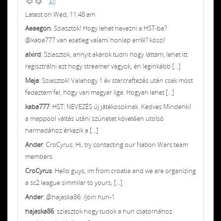
All
Latest on Wed, 11:48 am
Aeaegon
: Sziasztok! Hogy lehet nevezni a HST-be?
@kaba777 van esetleg valami honlap erről? köszi!
alxird
: Sziasztok, annyit akarok tudni hogy láttam, lehet itt
regisztrálni azt hogy streamer vagyok, én leginkább [...]
Meja
: Sziasztok! Valahogy 1 év starcraftezés után csak most
fedeztem fel, hogy van magyar liga. Hogyan lehet [...]
kaba777
: HST: NEVEZÉS új játékosoknak. Kedves Mindenki!
a mappool váltás utáni szünetet követően utolsó
harmadához érkezik a [...]
Ander
: CroCyrus: Hi, try contacting our Nation Wars team
members.
CroCyrus
: Hello guys, im from croatia and we are organizing
a sc2 league simmilar to yours, [...]
Ander
: @hajaska86: /join hun-1
hajaska86
: sziasztok hogy tudok a hun csatornához