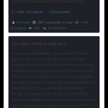
http://www.blizzplanet.com/?action=news&id=1675
Hírek
,
Könyvajánló
Olvass tovább
ProfessorJ
2007. szeptember 4. kedd
.
Hírek
,
Könyvajánló
1551
No Comments
Kerrigan ismét a régi lesz…
Hivatalosan is bejelentették, hogy ismét Glynnis Talken
kapja Kerrigan szerepét, így már csak Raynorért kell
imádkozni és alárírni minél több embernek a petíciót, hogy
küldetésünk sikerrel járjon. Glynnis: It’s Official! My reprise
of the role of Sarah Kerrigan for Blizzard’s computer game
Starcraft II has been confirmed! With the announcement of
Starcraft II, a lot of my voiceover fans (I played Sarah
Kerrigan) have been contacting me to find out if I’ll be
joining the cast again. Like the heroines in my books, Sarah
is a kick-butt, take no prisoners kind of woman, and I’m