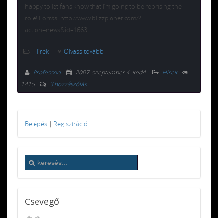
happy to let fans know that I’m going to be reprising the
role! Forrás: http://www.blizzplanet.com/?
action=news&id=1663
Hírek
Olvass tovább
ProfessorJ
2007. szeptember 4. kedd
.
Hírek
1415
3 hozzászólás
Belépés
|
Regisztráció
Csevegő