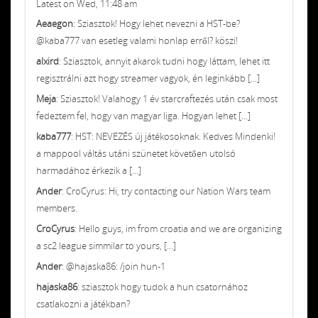
Latest on Wed, 11:48 am
Aeaegon
: Sziasztok! Hogy lehet nevezni a HST-be?
@kaba777 van esetleg valami honlap erről? köszi!
alxird
: Sziasztok, annyit akarok tudni hogy láttam, lehet itt
regisztrálni azt hogy streamer vagyok, én leginkább [...]
Meja
: Sziasztok! Valahogy 1 év starcraftezés után csak most
fedeztem fel, hogy van magyar liga. Hogyan lehet [...]
kaba777
: HST: NEVEZÉS új játékosoknak. Kedves Mindenki!
a mappool váltás utáni szünetet követően utolsó
harmadához érkezik a [...]
Ander
: CroCyrus: Hi, try contacting our Nation Wars team
members.
CroCyrus
: Hello guys, im from croatia and we are organizing
a sc2 league simmilar to yours, [...]
Ander
: @hajaska86: /join hun-1
hajaska86
: sziasztok hogy tudok a hun csatornához
csatlakozni a játékban?