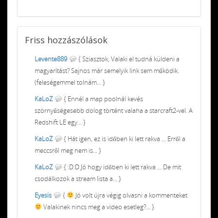
Friss
hozzászólások
Levente889
{ Sziasztok, Valaki el tudná küldeni a
magyarítást? Sajnos már semelyik link sem működik.
(feleségemmel tolnám... }
KaLoZ
{ Ennél a map poolnál kevés
szörnyűségesebb dolog történt valaha a starcraft2-vel. A
Redshift LE egy... }
KaLoZ
{ Hát igen, ez is időben ki lett rakva ... Erről a
meccsről meg nem is... }
KaLoZ
{ :D:D Jó hogy időben ki lett rakva ... De mit
csodálkozok a stream lista a... }
Eyesis
{
Jó volt újra végig olvasni a kommenteket
Valakinek nincs meg a video esetleg?... }