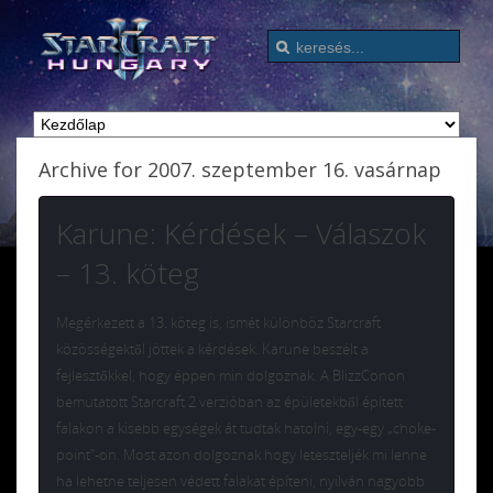
Archive for 2007. szeptember 16. vasárnap
Karune: Kérdések – Válaszok
– 13. köteg
Megérkezett a 13. köteg is, ismét különböz Starcraft
közösségektől jöttek a kérdések. Karune beszélt a
fejlesztőkkel, hogy éppen min dolgoznak. A BlizzConon
bemutatott Starcraft 2 verzióban az épületekből épített
falakon a kisebb egységek át tudtak hatolni, egy-egy „choke-
point”-on. Most azon dolgoznak hogy leteszteljék mi lenne
ha lehetne teljesen védett falakat építeni, nyilván nagyobb