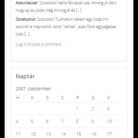
Astonkacser
: Sziasztok! Néha felnézek ide, mindig jó látni,
hogy ez az oldal még mindig él és [...]
Szvatopluk
: Sziasztok! Tudnátok nekem egy listát írni
azokról a map-okról, amik "zártak", azaz földi egységeket
csak [...]
Log in to post a comment.
Naptár
2007. szeptember
H
K
S
C
P
S
V
1
2
3
4
5
6
7
8
9
10
11
12
13
14
15
16
17