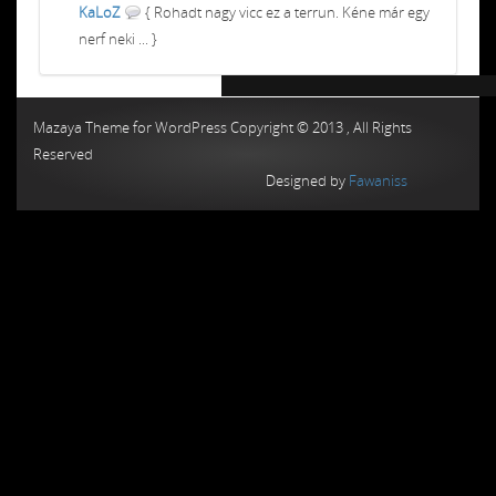
KaLoZ
{ Rohadt nagy vicc ez a terrun. Kéne már egy
nerf neki ... }
Chiptuning MMC Autochip
Chiptunin
Mazaya Theme for WordPress Copyright © 2013 , All Rights
Reserved
Designed by
Fawaniss