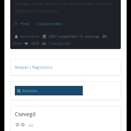
költségek mellett. És akkor a kérdések-válaszok. Az eredeti
bejegyzést itt találhatjátok.
Hírek
Olvass tovább
Astonkacser
2007. szeptember 16. vasárnap
.
Hírek
1610
7 hozzászólás
Belépés
|
Regisztráció
Csevegő
All