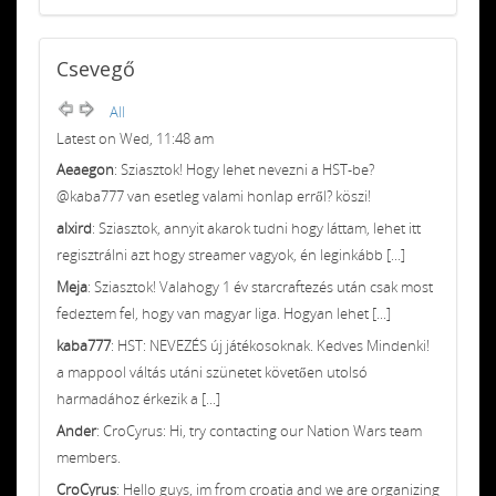
Csevegő
All
Latest on Wed, 11:48 am
Aeaegon
: Sziasztok! Hogy lehet nevezni a HST-be?
@kaba777 van esetleg valami honlap erről? köszi!
alxird
: Sziasztok, annyit akarok tudni hogy láttam, lehet itt
regisztrálni azt hogy streamer vagyok, én leginkább [...]
Meja
: Sziasztok! Valahogy 1 év starcraftezés után csak most
fedeztem fel, hogy van magyar liga. Hogyan lehet [...]
kaba777
: HST: NEVEZÉS új játékosoknak. Kedves Mindenki!
a mappool váltás utáni szünetet követően utolsó
harmadához érkezik a [...]
Ander
: CroCyrus: Hi, try contacting our Nation Wars team
members.
CroCyrus
: Hello guys, im from croatia and we are organizing