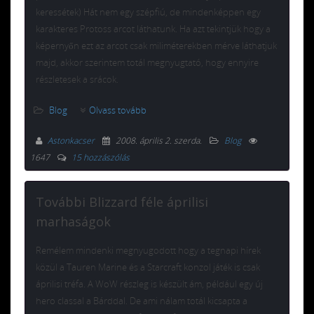
keressétek) Hát nem egy szépfiú, de mindenképpen egy
karakteres Protoss arcot láthatunk. Ha azt tekintjük hogy a
képernyőn ezt az arcot csak miliméterekben mérve láthatjuk
majd, akkor szerintem totál megnyugtató, hogy ennyire
részletesek a srácok.
Blog
Olvass tovább
Astonkacser
2008. április 2. szerda
.
Blog
1647
15 hozzászólás
További Blizzard féle áprilisi
marhaságok
Remélem mindenki megnyugodott hogy a tegnapi hírek
közül a Tauren Marine és a Starcraft konzol játék is csak
áprilisi tréfa. A WoW részleg is készült ám, például egy új
hero classal a Bárddal. De ami nálam totál kicsapta a