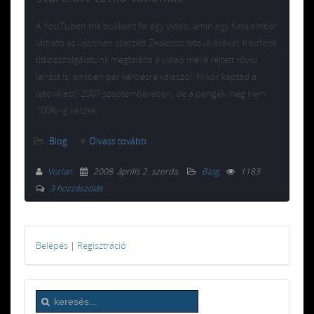
A YouTuben ma bukkant fel egy videó, amin egy fiatalember
látható az újonnan szerzett Zealotos tetoválásával. Kódfejtő
titkosszolgálatunk megtalálta a videó mellé rejtett rövid
leírást is, amiben pár kérdésre válaszol: Mikor kaptad a
tetoválást? 2007 szeptemberében, de a pengék még nem
100%-ig készek.
Blog
Olvass tovább
Vorian
2008. április 2. szerda
.
Blog
1183
3 hozzászólás
Belépés
|
Regisztráció