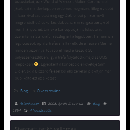
biztosítékot, az a World of Warcraft Molten Core konzol
játék, ezt mindenképpen érdemes megnézni, főleg a videót
… Ezenkívül született még egy Diablo loot pinata nevű
megrendelhető cukorkás doboz is, ami az igazi partykról
nem hiányozhat. Ennek a koncepcióján is feküdtem.
Szerintem a Starcraft II részleg járt a legjobban. Ha nem is a
legviccesebb áprilisi tréfával álltak elő, de a Tauren Marine
minden bizonnyal tovább él majd a készülő SCII
pályaszerkesztőben, így a tréfa folytatódik majd az UMS
mapokban
. Egyébként a koncepció elkövetője Sam
Didier, aki a Blizzard fejesekből álló zenekar plakátján már
publikálta ezt az alkotást.
Blog
Olvass tovább
Astonkacser
2008. április 2. szerda
.
Blog
1354
4 hozzászólás
Starcraft tetkó vallomás