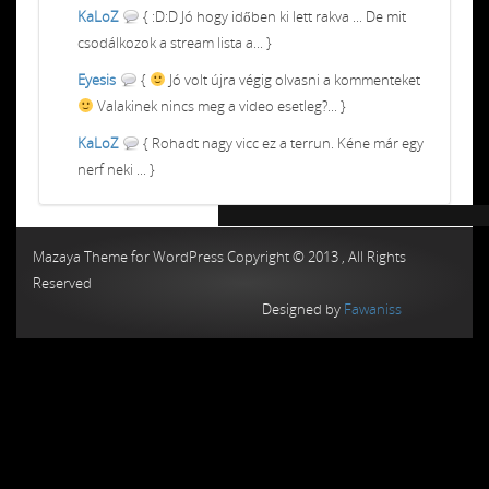
KaLoZ
{ :D:D Jó hogy időben ki lett rakva ... De mit
csodálkozok a stream lista a... }
Eyesis
{
Jó volt újra végig olvasni a kommenteket
Valakinek nincs meg a video esetleg?... }
KaLoZ
{ Rohadt nagy vicc ez a terrun. Kéne már egy
nerf neki ... }
Chiptuning MMC Autochip
Chiptunin
Mazaya Theme for WordPress Copyright © 2013 , All Rights
Reserved
Designed by
Fawaniss