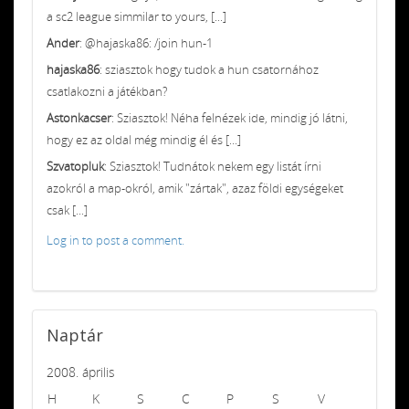
a sc2 league simmilar to yours, [...]
Ander
: @hajaska86: /join hun-1
hajaska86
: sziasztok hogy tudok a hun csatornához
csatlakozni a játékban?
Astonkacser
: Sziasztok! Néha felnézek ide, mindig jó látni,
hogy ez az oldal még mindig él és [...]
Szvatopluk
: Sziasztok! Tudnátok nekem egy listát írni
azokról a map-okról, amik "zártak", azaz földi egységeket
csak [...]
Log in to post a comment.
Naptár
2008. április
H
K
S
C
P
S
V