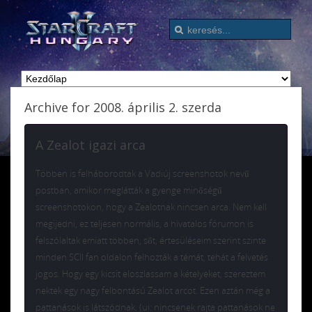
Archive for 2008. április 2. szerda
A Zealot igazi arca
Többen is felháborodtak a Vadiúj screenshotok nevű
postban, amikor meglátták a gyenge minőségű
screenshotokon, hogy a Zealotnak nincsen arca. Nem kell
megijedni, ez teljesen normális, a hivatalos fórumon is
felszólaltak emiatt többen, sőt, értesüléseim szerint szinte
minden SCII fan oldalon felhozták a témát, tehát a felvetés
jogos. Hogy egy kicsit eloszlassam a kételyeket, szereztem
nektek egy nagy felbontású Zealot arcot. Ezen aztán még a
pattanások is látszódnak. (ui: nincsenek rajta pattanások ne