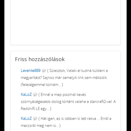
Friss
hozzászólások
Levente889
{ Sziasztok, Valaki el tudná küldeni a
magyarítást? Sajnos már semelyik link sem működik.
(feleségemmel tolnám... }
KaLoZ
{ Ennél a map poolnál kevés
szörnyűségesebb dolog történt valaha a starcraft2-vel. A
Redshift LE egy... }
KaLoZ
{ Hát igen, ez is időben ki lett rakva ... Erről a
meccsről meg nem is... }