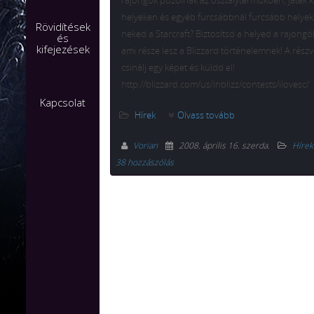
rajongók pózolnak az osztálytermükben, játék k
helyeken és egyéb furcsábbnál furcsább helyeke
Rövidítések
neked a Starcraft? Biztosítsd a helyed a rajong
és
kifejezések
ami része lesz a Blizzard történelemnek! A részv
csinálj egy képet és küldd el!
http://blizzard.com/us/inblizz/contests/ilovesc/
Kapcsolat
Hírek
Olvass tovább
Vorian
2008. április 16. szerda
.
Hírek
38 hozzászólás