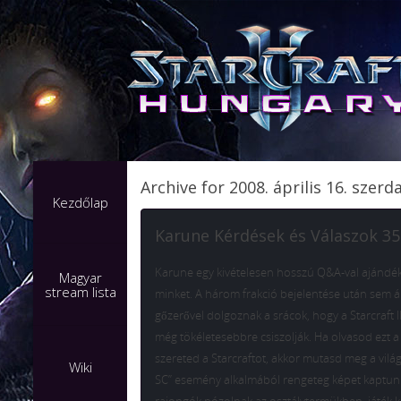
Archive for 2008. április 16. szerd
Kezdőlap
Karune Kérdések és Válaszok 35
Karune egy kivételesen hosszú Q&A-val ajánd
Magyar
stream lista
minket. A három frakció bejelentése után sem ál
gőzerővel dolgoznak a srácok, hogy a Starcraft I
még tökéletesebbre csiszolják. Ha olvasod ezt a
szereted a Starcraftot, akkor mutasd meg a világ
Wiki
SC” esemény alkalmából rengeteg képet kaptun