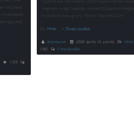
özben, híres
nyújthat akik már ismerik, viszont kedvük lenne noszta
n. Mit jelent
megnézni a régi videókat, mindezt Blizzard minőségb
ók mozaikában,
fordításnak nekiugrunk.. Forrás: Starcraft2.Com
étel egyszerű:
Hírek
Olvass tovább
Astonkacser
2008. április 16. szerda
.
Hírek
1385
5 hozzászólás
1729