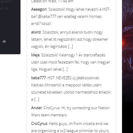
Latest on Wed, 11:48 am
lgiázni,
en. A
Aeaegon
: Sziasztok! Hogy lehet nevezni a HST-
be? @kaba777 van esetleg valami honlap
erről? köszi!
alxird
: Sziasztok, annyit akarok tudni hogy
láttam, lehet itt regisztrálni azt hogy streamer
vagyok, én leginkább [...]
Meja
: Sziasztok! Valahogy 1 év starcraftezés
után csak most fedeztem fel, hogy van magyar
liga. Hogyan lehet [...]
kaba777
: HST: NEVEZÉS új játékosoknak.
Kedves Mindenki! a mappool váltás utáni
szünetet követően utolsó harmadához érkezik
a [...]
Ander
: CroCyrus: Hi, try contacting our Nation
Wars team members.
CroCyrus
: Hello guys, im from croatia and we
are organizing a sc2 league simmilar to yours,