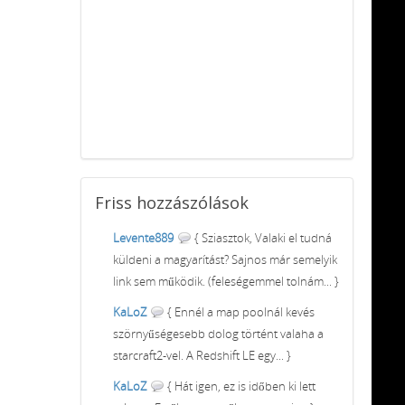
Friss
hozzászólások
Levente889
{ Sziasztok, Valaki el tudná
küldeni a magyarítást? Sajnos már semelyik
link sem működik. (feleségemmel tolnám... }
KaLoZ
{ Ennél a map poolnál kevés
szörnyűségesebb dolog történt valaha a
starcraft2-vel. A Redshift LE egy... }
KaLoZ
{ Hát igen, ez is időben ki lett