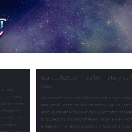
a
.
Starcraft2.Com frissítés – Story so f
rész
ékoz meg
lt le a munka,
Végre megérkezett, már elég régen volt, hogy az első 
I játékmenetét
megkaptuk. Ismételten ajánlott azoknak, akik (először
 szöveget és
angolul) szeretnék feleleveníteni a Starcraft történeté
nak! Az „I <3
fontos lesz majd a Starcraft II-ben, hiszen ennek a tö
k, ahogy a
a vége után 4 évvel fog az játszódni. Azoknak is jó sz