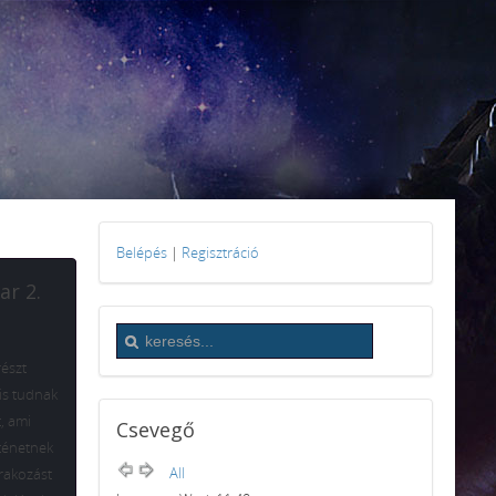
Belépés
|
Regisztráció
ar 2.
részt
 is tudnak
t, ami
Csevegő
rténetnek
All
órakozást