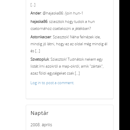
[...]
Ander
: @hajaska86: /join hun-1
hajaska86
: sziasztok hogy tudok a hun
csatornához csatlakozni a játékban?
Astonkacser
: Sziasztok! Néha felnézek ide,
mindig jó látni, hogy ez az oldal még mindig él
és [...]
Szvatopluk
: Sziasztok! Tudnátok nekem egy
listát írni azokról a map-okról, amik "zártak",
azaz földi egységeket csak [...]
Log in to post a comment.
Naptár
2008. április